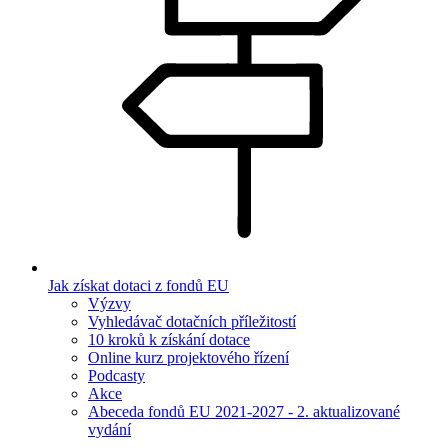
Jak získat dotaci z fondů EU
Výzvy
Vyhledávač dotačních příležitostí
10 kroků k získání dotace
Online kurz projektového řízení
Podcasty
Akce
Abeceda fondů EU 2021-2027 - 2. aktualizované
vydání