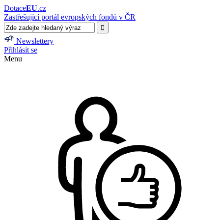
Dotace
EU
.cz
Zastřešující portál evropských fondů v ČR
Newslettery
Přihlásit se
Menu