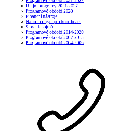
Programové období 2021-2027
Unijní programy 2021-2027
Programové období 2028+
Finanční nástroje
Národní orgán pro koordinaci
Slovník pojmů
Programové období 2014-2020
Programové období 2007-2013
Programové období 2004-2006