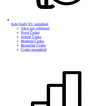
Kde fondy EU pomáhají
Akce pro veřejnost
Nové Česko
Zelené Česko
Moderní Česko
Bezpečné Česko
Česko netradičně