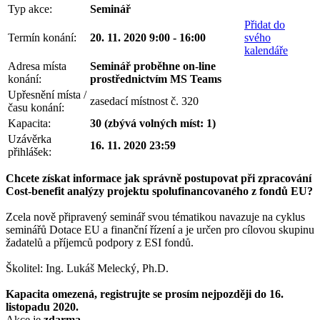
Typ akce:
Seminář
Přidat do
Termín konání:
20. 11. 2020 9:00 - 16:00
svého
kalendáře
Adresa místa
Seminář proběhne on-line
konání:
prostřednictvím MS Teams
Upřesnění místa /
zasedací místnost č. 320
času konání:
Kapacita:
30 (zbývá volných míst: 1)
Uzávěrka
16. 11. 2020 23:59
přihlášek:
Chcete získat informace jak správně postupovat při zpracování
Cost-benefit analýzy projektu spolufinancovaného z fondů EU?
Zcela nově připravený seminář svou tématikou navazuje na cyklus
seminářů Dotace EU a finanční řízení a je určen pro cílovou skupinu
žadatelů a příjemců podpory z ESI fondů.
Školitel: Ing. Lukáš Melecký, Ph.D.
Kapacita omezená, registrujte se prosím nejpozději do 16.
listopadu 2020.
Akce je
zdarma
.