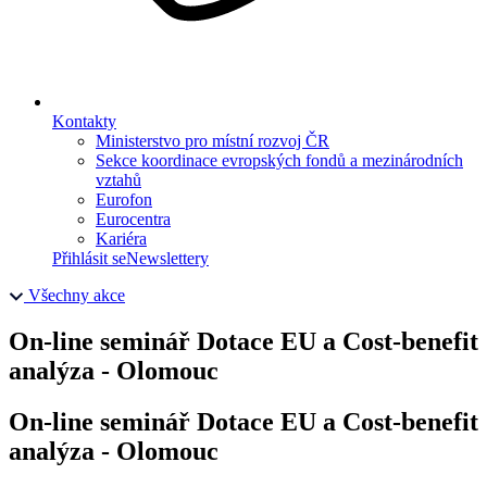
Kontakty
Ministerstvo pro místní rozvoj ČR
Sekce koordinace evropských fondů a mezinárodních
vztahů
Eurofon
Eurocentra
Kariéra
Přihlásit se
Newslettery
Všechny akce
On-line seminář Dotace EU a Cost-benefit
analýza - Olomouc
On-line seminář Dotace EU a Cost-benefit
analýza - Olomouc