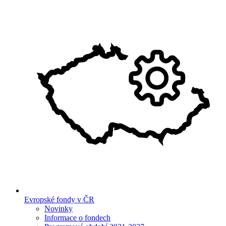
Evropské fondy v ČR
Novinky
Informace o fondech