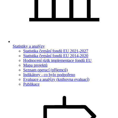
Statistiky a analýzy
Statistika čerpání fondů EU 2021-2027
Statistika čerpání fondů EU 2014-2020
Hodnocení rizik implementace fondů EU
Mapa projektů
Seznam operací (příjemců)
Indikátory - co bylo podpořeno
Evaluace a analýzy (knihovna evaluací)
Publikace