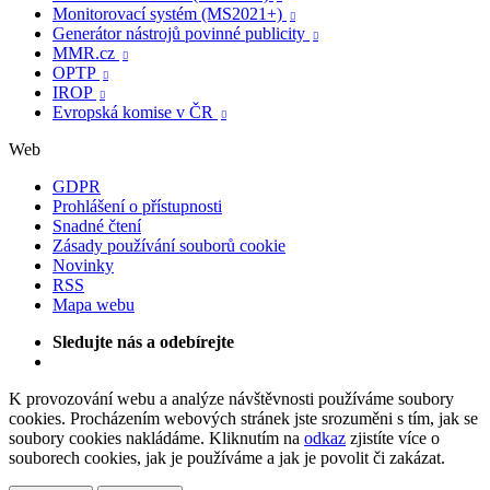
Monitorovací systém (MS2021+)

Generátor nástrojů povinné publicity

MMR.cz

OPTP

IROP

Evropská komise v ČR

Web
GDPR
Prohlášení o přístupnosti
Snadné čtení
Zásady používání souborů cookie
Novinky
RSS
Mapa webu
Sledujte nás a odebírejte
K provozování webu a analýze návštěvnosti používáme soubory
cookies. Procházením webových stránek jste srozuměni s tím, jak se
soubory cookies nakládáme. Kliknutím na
odkaz
zjistíte více o
souborech cookies, jak je používáme a jak je povolit či zakázat.