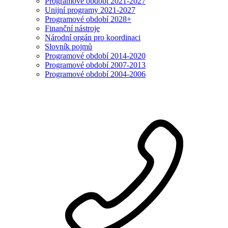
Programové období 2021-2027
Unijní programy 2021-2027
Programové období 2028+
Finanční nástroje
Národní orgán pro koordinaci
Slovník pojmů
Programové období 2014-2020
Programové období 2007-2013
Programové období 2004-2006