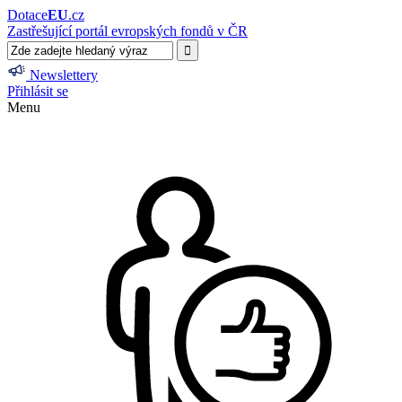
Dotace
EU
.cz
Zastřešující portál evropských fondů v ČR
Newslettery
Přihlásit se
Menu