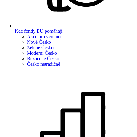
Kde fondy EU pomáhají
Akce pro veřejnost
Nové Česko
Zelené Česko
Moderní Česko
Bezpečné Česko
Česko netradičně