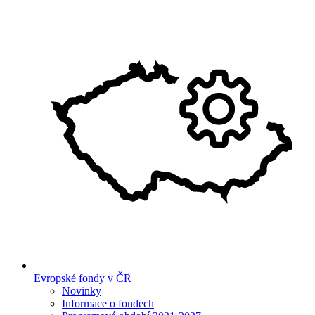
Evropské fondy v ČR
Novinky
Informace o fondech