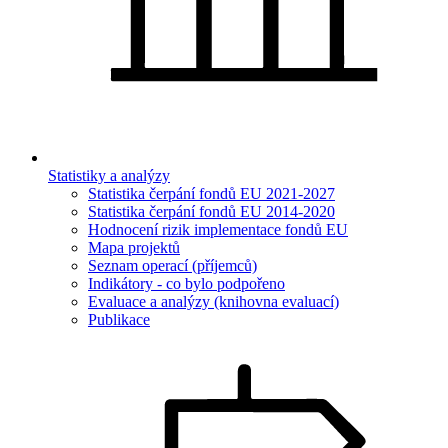
Statistiky a analýzy
Statistika čerpání fondů EU 2021-2027
Statistika čerpání fondů EU 2014-2020
Hodnocení rizik implementace fondů EU
Mapa projektů
Seznam operací (příjemců)
Indikátory - co bylo podpořeno
Evaluace a analýzy (knihovna evaluací)
Publikace