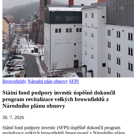
Brownfieldy
Národní plán obnovy
SFPI
Státní fond podpory investic úspěšně dokončil
program revitalizace velkých brownfieldů z
Národního plánu obnovy
30. 7. 2026
Státní fond podpory investic (SFPI) úspěšně dokončil program
revitalizace velkých brownfieldů financovaný z Národního plánu