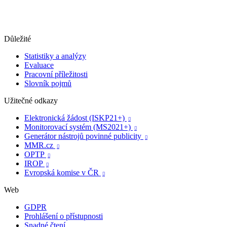
Důležité
Statistiky a analýzy
Evaluace
Pracovní příležitosti
Slovník pojmů
Užitečné odkazy
Elektronická žádost (ISKP21+)

Monitorovací systém (MS2021+)

Generátor nástrojů povinné publicity

MMR.cz

OPTP

IROP

Evropská komise v ČR

Web
GDPR
Prohlášení o přístupnosti
Snadné čtení