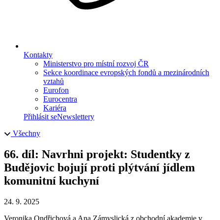
Kontakty
Ministerstvo pro místní rozvoj ČR
Sekce koordinace evropských fondů a mezinárodních
vztahů
Eurofon
Eurocentra
Kariéra
Přihlásit se
Newslettery
Všechny
66. díl: Navrhni projekt: Studentky z
Budějovic bojují proti plýtvání jídlem
komunitní kuchyní
24. 9. 2025
Veronika Ondřichová a Ana Zámyslická z obchodní akademie v