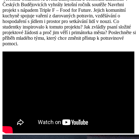
Českých Budějovicích vyhrály letošní ročník soutěže Navrhni
projekt s nápadem Triple F – Food for Future. Jejich komunitní
kuchyně spojuje vaření z darovaných potravin, vzdělávání o
hospodaření s jídlem i prostor pro setkávání lidí v nouzi. Co
studentky inspirovalo k tomuto projektu? Jak zvládly psaní složité
projektové žádosti a proč jim věří i primátorka města? Poslechněte si
příběh mladého týmu, který chce změnit přístup k potravinové
pomoci.