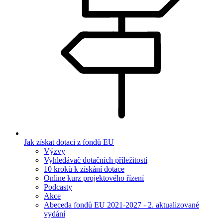
Jak získat dotaci z fondů EU
Výzvy
Vyhledávač dotačních příležitostí
10 kroků k získání dotace
Online kurz projektového řízení
Podcasty
Akce
Abeceda fondů EU 2021-2027 - 2. aktualizované
vydání