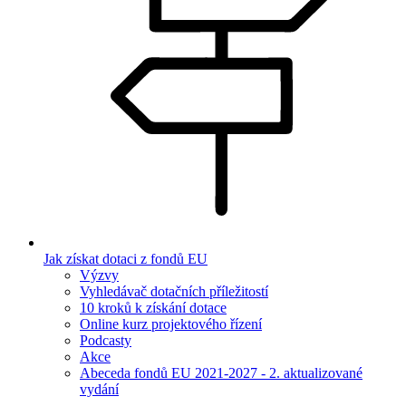
Jak získat dotaci z fondů EU
Výzvy
Vyhledávač dotačních příležitostí
10 kroků k získání dotace
Online kurz projektového řízení
Podcasty
Akce
Abeceda fondů EU 2021-2027 - 2. aktualizované
vydání