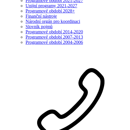
Programové období 2021-2027
Unijní programy 2021-2027
Programové období 2028+
Finanční nástroje
Národní orgán pro koordinaci
Slovník pojmů
Programové období 2014-2020
Programové období 2007-2013
Programové období 2004-2006