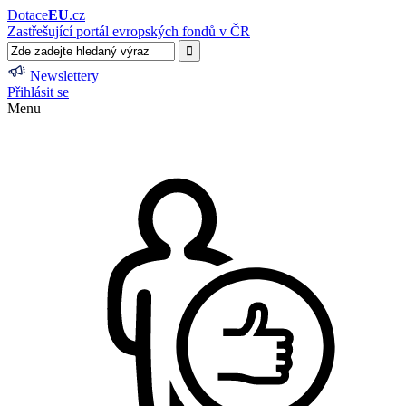
Dotace
EU
.cz
Zastřešující portál evropských fondů v ČR
Newslettery
Přihlásit se
Menu