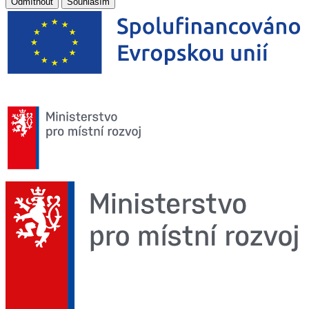
Odmítnout
Souhlasím