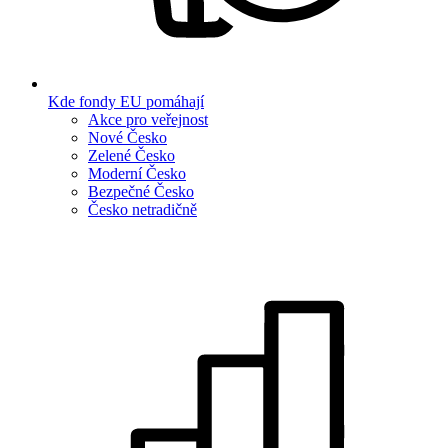
Kde fondy EU pomáhají
Akce pro veřejnost
Nové Česko
Zelené Česko
Moderní Česko
Bezpečné Česko
Česko netradičně