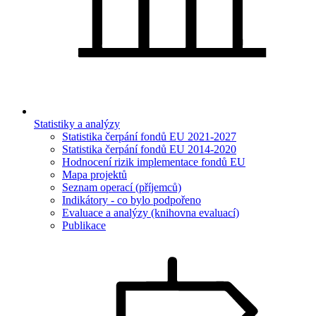
Statistiky a analýzy
Statistika čerpání fondů EU 2021-2027
Statistika čerpání fondů EU 2014-2020
Hodnocení rizik implementace fondů EU
Mapa projektů
Seznam operací (příjemců)
Indikátory - co bylo podpořeno
Evaluace a analýzy (knihovna evaluací)
Publikace