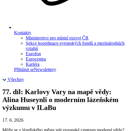
Kontakty
Ministerstvo pro místní rozvoj ČR
Sekce koordinace evropských fondů a mezinárodních
vztahů
Eurofon
Eurocentra
Kariéra
Přihlásit se
Newslettery
Všechny
77. díl: Karlovy Vary na mapě vědy:
Alina Huseynli o moderním lázeňském
výzkumu v ILaBu
17. 6. 2026
Může se z lázeňského města stát evropské centrum moderní vědy?