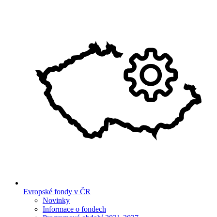
Evropské fondy v ČR
Novinky
Informace o fondech