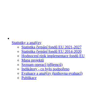
Statistiky a analýzy
Statistika čerpání fondů EU 2021-2027
Statistika čerpání fondů EU 2014-2020
Hodnocení rizik implementace fondů EU
Mapa projektů
Seznam operací (příjemců)
Indikátory - co bylo podpořeno
Evaluace a analýzy (knihovna evaluací)
Publikace