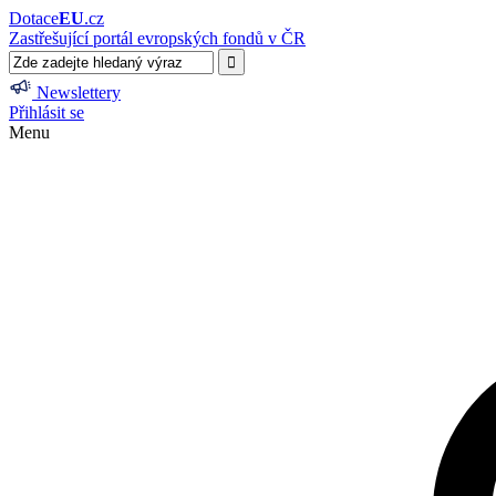
Dotace
EU
.cz
Zastřešující portál evropských fondů v ČR
Newslettery
Přihlásit se
Menu