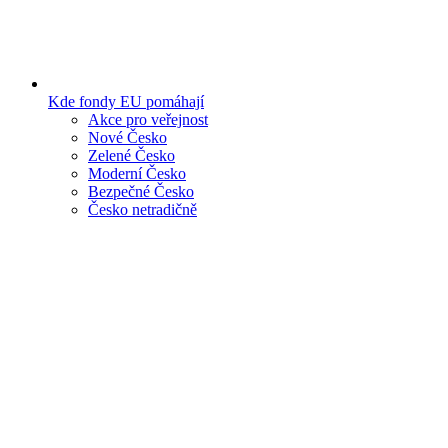
Kde fondy EU pomáhají
Akce pro veřejnost
Nové Česko
Zelené Česko
Moderní Česko
Bezpečné Česko
Česko netradičně