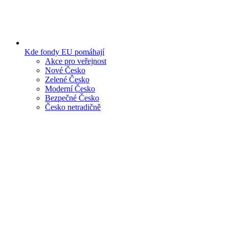
Kde fondy EU pomáhají
Akce pro veřejnost
Nové Česko
Zelené Česko
Moderní Česko
Bezpečné Česko
Česko netradičně