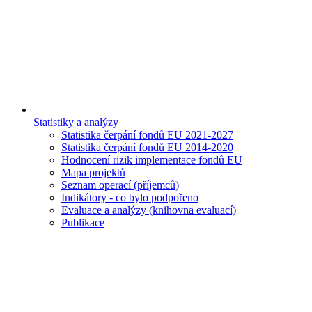
Statistiky a analýzy
Statistika čerpání fondů EU 2021-2027
Statistika čerpání fondů EU 2014-2020
Hodnocení rizik implementace fondů EU
Mapa projektů
Seznam operací (příjemců)
Indikátory - co bylo podpořeno
Evaluace a analýzy (knihovna evaluací)
Publikace