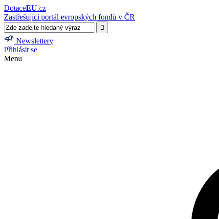
Dotace
EU
.cz
Zastřešující portál evropských fondů v ČR
Newslettery
Přihlásit se
Menu