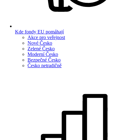
Kde fondy EU pomáhají
Akce pro veřejnost
Nové Česko
Zelené Česko
Moderní Česko
Bezpečné Česko
Česko netradičně