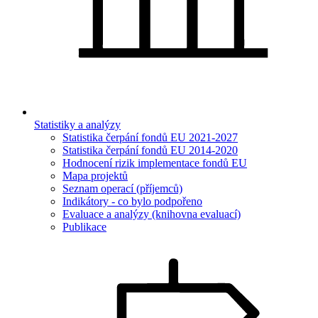
Statistiky a analýzy
Statistika čerpání fondů EU 2021-2027
Statistika čerpání fondů EU 2014-2020
Hodnocení rizik implementace fondů EU
Mapa projektů
Seznam operací (příjemců)
Indikátory - co bylo podpořeno
Evaluace a analýzy (knihovna evaluací)
Publikace