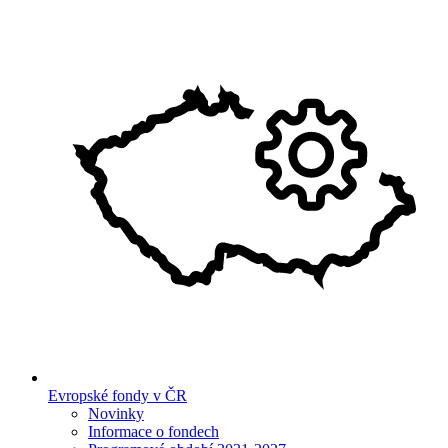
Evropské fondy v ČR
Novinky
Informace o fondech