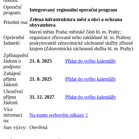
období:
Operační
Integrovaný regionální operační program
program:
Zelená infrastruktura měst a obcí a ochrana
Prioritní osa:
obyvatelstva
hlavní město Praha; městské části hl. m. Prahy;
Oprávnění
organizace zřizované nebo zakládané hl. m. Prahou;
žadatelé:
poskytovatelé zdravotnické záchranné služby zřízené
krajem (Zdravotnická záchranná služba hl. m. Prahy)
Zpřístupnění
žádosti o
21. 8. 2025
Přidat do svého kalendáře
podporu:
Zahájení
příjmu
21. 8. 2025
Přidat do svého kalendáře
žádostí:
Ukončení
příjmu
31. 12. 2027
Přidat do svého kalendáře
žádostí:
Více
informací
Na tomto webovém odkazu

na:
Stav výzvy:
Otevřená