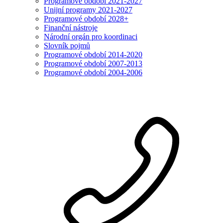
Programové období 2021-2027
Unijní programy 2021-2027
Programové období 2028+
Finanční nástroje
Národní orgán pro koordinaci
Slovník pojmů
Programové období 2014-2020
Programové období 2007-2013
Programové období 2004-2006