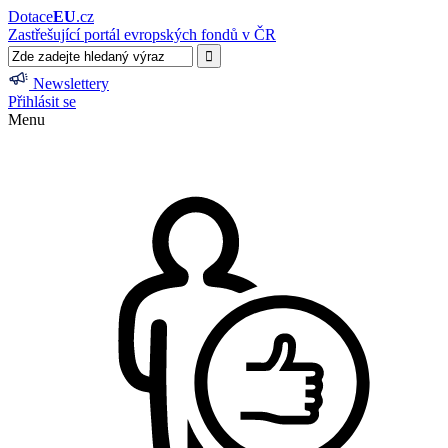
Dotace
EU
.cz
Zastřešující portál evropských fondů v ČR
Newslettery
Přihlásit se
Menu