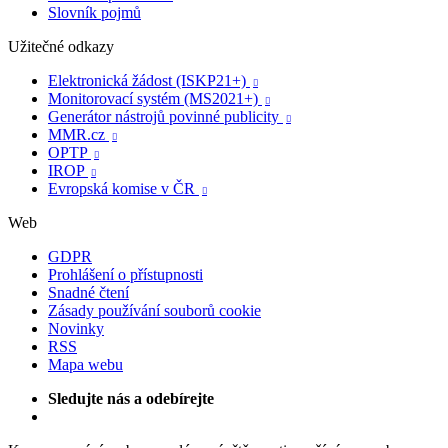
Slovník pojmů
Užitečné odkazy
Elektronická žádost (ISKP21+)

Monitorovací systém (MS2021+)

Generátor nástrojů povinné publicity

MMR.cz

OPTP

IROP

Evropská komise v ČR

Web
GDPR
Prohlášení o přístupnosti
Snadné čtení
Zásady používání souborů cookie
Novinky
RSS
Mapa webu
Sledujte nás a odebírejte