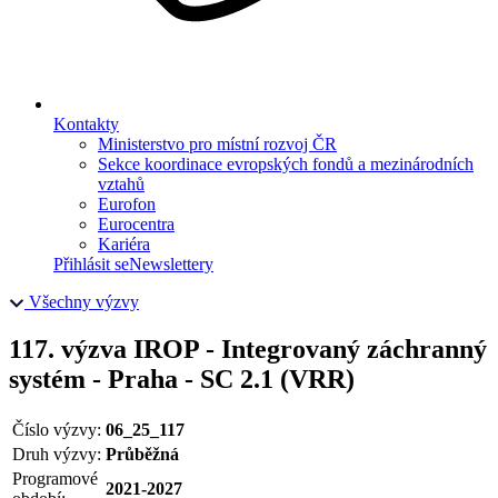
Kontakty
Ministerstvo pro místní rozvoj ČR
Sekce koordinace evropských fondů a mezinárodních
vztahů
Eurofon
Eurocentra
Kariéra
Přihlásit se
Newslettery
Všechny výzvy
117. výzva IROP - Integrovaný záchranný
systém - Praha - SC 2.1 (VRR)
Číslo výzvy:
06_25_117
Druh výzvy:
Průběžná
Programové
2021-2027