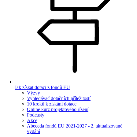
Jak získat dotaci z fondů EU
Výzvy
Vyhledávač dotačních příležitostí
10 kroků k získání dotace
Online kurz projektového řízení
Podcasty
Akce
Abeceda fondů EU 2021-2027 - 2. aktualizované
vydání