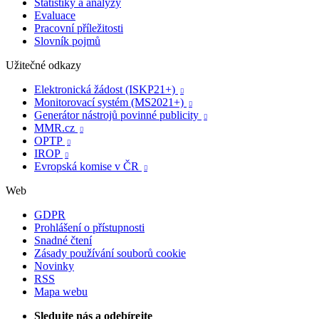
Statistiky a analýzy
Evaluace
Pracovní příležitosti
Slovník pojmů
Užitečné odkazy
Elektronická žádost (ISKP21+)

Monitorovací systém (MS2021+)

Generátor nástrojů povinné publicity

MMR.cz

OPTP

IROP

Evropská komise v ČR

Web
GDPR
Prohlášení o přístupnosti
Snadné čtení
Zásady používání souborů cookie
Novinky
RSS
Mapa webu
Sledujte nás a odebírejte