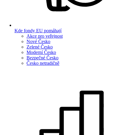
Kde fondy EU pomáhají
Akce pro veřejnost
Nové Česko
Zelené Česko
Moderní Česko
Bezpečné Česko
Česko netradičně