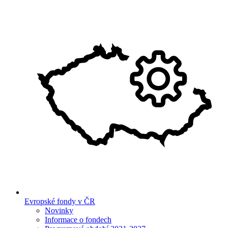
Evropské fondy v ČR
Novinky
Informace o fondech