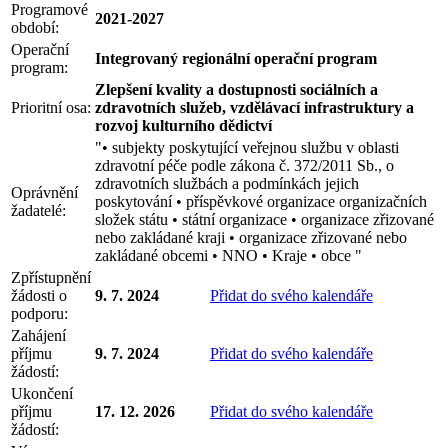
Programové
2021-2027
období:
Operační
Integrovaný regionální operační program
program:
Zlepšení kvality a dostupnosti sociálních a
Prioritní osa:
zdravotních služeb, vzdělávací infrastruktury a
rozvoj kulturního dědictví
"• subjekty poskytující veřejnou službu v oblasti
zdravotní péče podle zákona č. 372/2011 Sb., o
zdravotních službách a podmínkách jejich
Oprávnění
poskytování • příspěvkové organizace organizačních
žadatelé:
složek státu • státní organizace • organizace zřizované
nebo zakládané kraji • organizace zřizované nebo
zakládané obcemi • NNO • Kraje • obce "
Zpřístupnění
žádosti o
9. 7. 2024
Přidat do svého kalendáře
podporu:
Zahájení
příjmu
9. 7. 2024
Přidat do svého kalendáře
žádostí:
Ukončení
příjmu
17. 12. 2026
Přidat do svého kalendáře
žádostí: