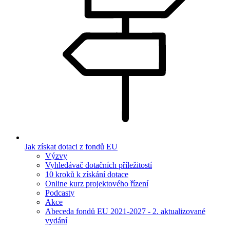
Jak získat dotaci z fondů EU
Výzvy
Vyhledávač dotačních příležitostí
10 kroků k získání dotace
Online kurz projektového řízení
Podcasty
Akce
Abeceda fondů EU 2021-2027 - 2. aktualizované
vydání