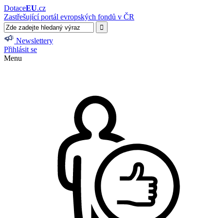
Dotace
EU
.cz
Zastřešující portál evropských fondů v ČR
Newslettery
Přihlásit se
Menu