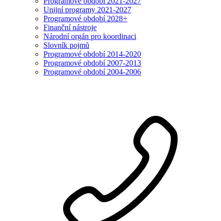
Programové období 2021-2027
Unijní programy 2021-2027
Programové období 2028+
Finanční nástroje
Národní orgán pro koordinaci
Slovník pojmů
Programové období 2014-2020
Programové období 2007-2013
Programové období 2004-2006