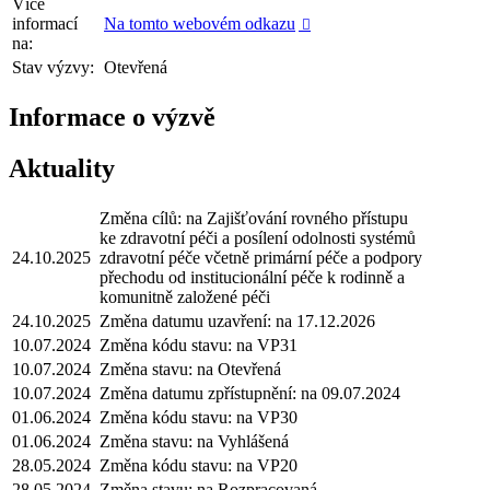
Více
informací
Na tomto webovém odkazu

na:
Stav výzvy:
Otevřená
Informace o výzvě
Aktuality
Změna cílů: na Zajišťování rovného přístupu
ke zdravotní péči a posílení odolnosti systémů
24.10.2025
zdravotní péče včetně primární péče a podpory
přechodu od institucionální péče k rodinně a
komunitně založené péči
24.10.2025
Změna datumu uzavření: na 17.12.2026
10.07.2024
Změna kódu stavu: na VP31
10.07.2024
Změna stavu: na Otevřená
10.07.2024
Změna datumu zpřístupnění: na 09.07.2024
01.06.2024
Změna kódu stavu: na VP30
01.06.2024
Změna stavu: na Vyhlášená
28.05.2024
Změna kódu stavu: na VP20
28.05.2024
Změna stavu: na Rozpracovaná