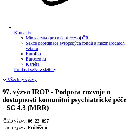
Kontakty
Ministerstvo pro místní rozvoj ČR
Sekce koordinace evropských fondů a mezinárodních
vztahů
Eurofon
Eurocentra
Kariéra
Přihlásit se
Newslettery
Všechny výzvy
97. výzva IROP - Podpora rozvoje a
dostupnosti komunitní psychiatrické péče
- SC 4.3 (MRR)
Číslo výzvy:
06_23_097
Druh výzvy:
Průběžná