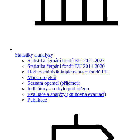
Statistiky a analýzy
Statistika čerpání fondů EU 2021-2027
Statistika čerpání fondů EU 2014-2020
Hodnocení rizik implementace fondů EU
Mapa projektů
Seznam operací (příjemců)
Indikátory - co bylo podpořeno
Evaluace a analýzy (knihovna evaluací)
Publikace