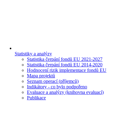
Statistiky a analýzy
Statistika čerpání fondů EU 2021-2027
Statistika čerpání fondů EU 2014-2020
Hodnocení rizik implementace fondů EU
Mapa projektů
Seznam operací (příjemců)
Indikátory - co bylo podpořeno
Evaluace a analýzy (knihovna evaluací)
Publikace