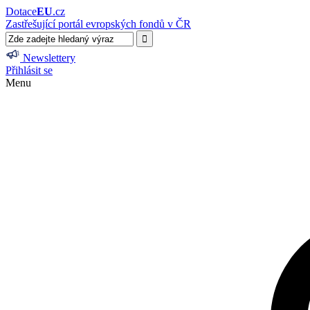
Dotace
EU
.cz
Zastřešující portál evropských fondů v ČR
Newslettery
Přihlásit se
Menu