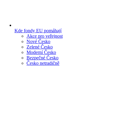
Kde fondy EU pomáhají
Akce pro veřejnost
Nové Česko
Zelené Česko
Moderní Česko
Bezpečné Česko
Česko netradičně