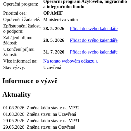
Operační program Azylového, migračního
Operační program:
a integračního fondu
Prioritní osa:
OP AMIF
Oprávnění žadatelé:
Ministerstvo vnitra
Zpřístupnění žádosti
28. 5. 2026
Přidat do svého kalendáře
o podporu:
Zahájení příjmu
28. 5. 2026
Přidat do svého kalendáře
žádostí:
Ukončení příjmu
31. 7. 2026
Přidat do svého kalendáře
žádostí:
Více informací na:
Na tomto webovém odkazu

Stav výzvy:
Uzavřená
Informace o výzvě
Aktuality
01.08.2026
Změna kódu stavu: na VP32
01.08.2026
Změna stavu: na Uzavřená
29.05.2026
Změna kódu stavu: na VP31
29.05.2026
Změna stavu: na Otevřená