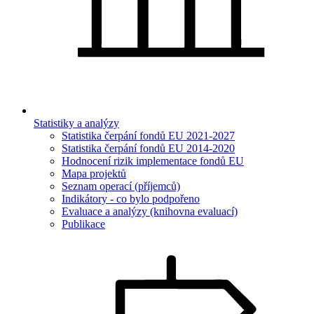
Statistiky a analýzy
Statistika čerpání fondů EU 2021-2027
Statistika čerpání fondů EU 2014-2020
Hodnocení rizik implementace fondů EU
Mapa projektů
Seznam operací (příjemců)
Indikátory - co bylo podpořeno
Evaluace a analýzy (knihovna evaluací)
Publikace