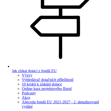
Jak získat dotaci z fondů EU
Výzvy
Vyhledávač dotačních příležitostí
10 kroků k získání dotace
Online kurz projektového řízení
Podcasty
Akce
Abeceda fondů EU 2021-2027 - 2. aktualizované
vydání