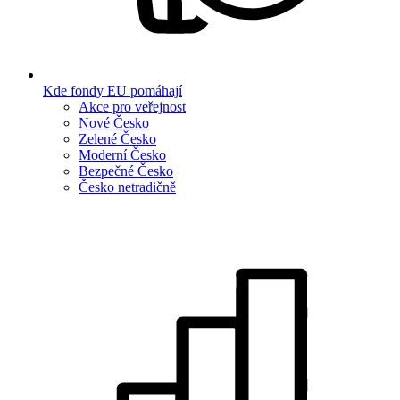
Kde fondy EU pomáhají
Akce pro veřejnost
Nové Česko
Zelené Česko
Moderní Česko
Bezpečné Česko
Česko netradičně