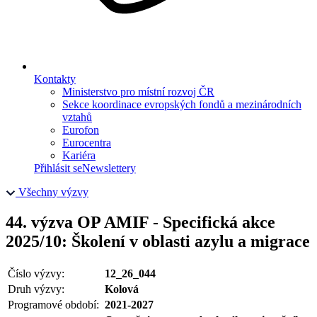
Kontakty
Ministerstvo pro místní rozvoj ČR
Sekce koordinace evropských fondů a mezinárodních
vztahů
Eurofon
Eurocentra
Kariéra
Přihlásit se
Newslettery
Všechny výzvy
44. výzva OP AMIF - Specifická akce
2025/10: Školení v oblasti azylu a migrace
Číslo výzvy:
12_26_044
Druh výzvy:
Kolová
Programové období:
2021-2027