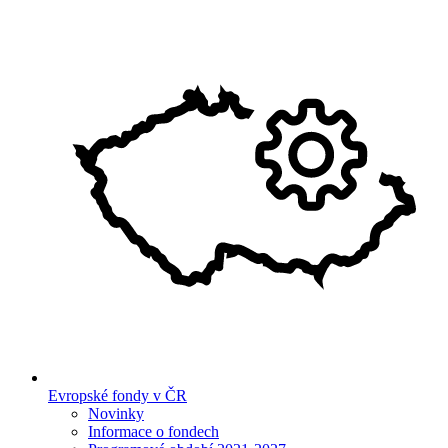
Evropské fondy v ČR
Novinky
Informace o fondech