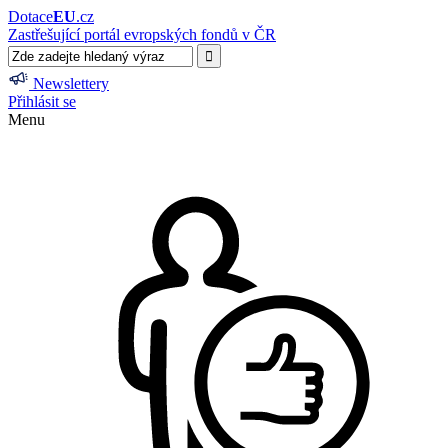
Dotace
EU
.cz
Zastřešující portál evropských fondů v ČR
Newslettery
Přihlásit se
Menu