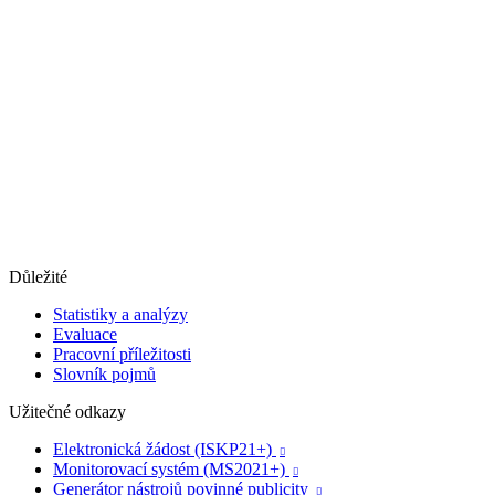
Důležité
Statistiky a analýzy
Evaluace
Pracovní příležitosti
Slovník pojmů
Užitečné odkazy
Elektronická žádost (ISKP21+)

Monitorovací systém (MS2021+)

Generátor nástrojů povinné publicity
