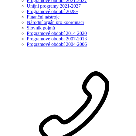
Programové období 2021-2027
Unijní programy 2021-2027
Programové období 2028+
Finanční nástroje
Národní orgán pro koordinaci
Slovník pojmů
Programové období 2014-2020
Programové období 2007-2013
Programové období 2004-2006