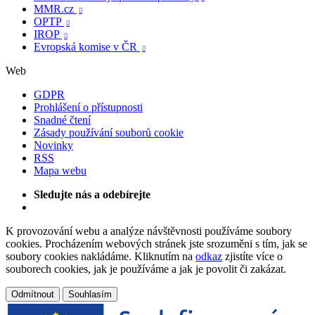
MMR.cz

OPTP

IROP

Evropská komise v ČR

Web
GDPR
Prohlášení o přístupnosti
Snadné čtení
Zásady používání souborů cookie
Novinky
RSS
Mapa webu
Sledujte nás a odebírejte
K provozování webu a analýze návštěvnosti používáme soubory
cookies. Procházením webových stránek jste srozuměni s tím, jak se
soubory cookies nakládáme. Kliknutím na
odkaz
zjistíte více o
souborech cookies, jak je používáme a jak je povolit či zakázat.
Odmítnout
Souhlasím