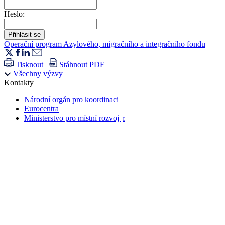
Heslo:
Operační program Azylového, migračního a integračního fondu
Tisknout
Stáhnout PDF
Všechny výzvy
Kontakty
Národní orgán pro koordinaci
Eurocentra
Ministerstvo pro místní rozvoj
