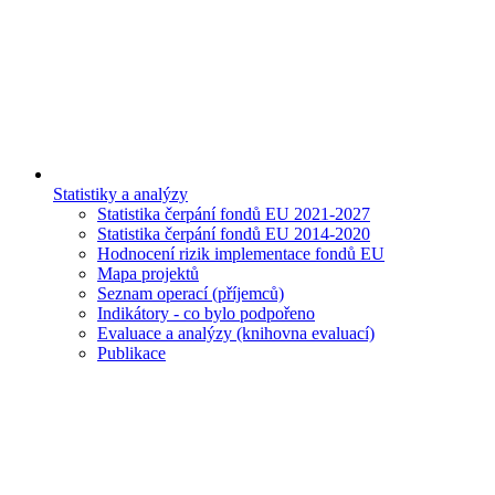
Statistiky a analýzy
Statistika čerpání fondů EU 2021-2027
Statistika čerpání fondů EU 2014-2020
Hodnocení rizik implementace fondů EU
Mapa projektů
Seznam operací (příjemců)
Indikátory - co bylo podpořeno
Evaluace a analýzy (knihovna evaluací)
Publikace