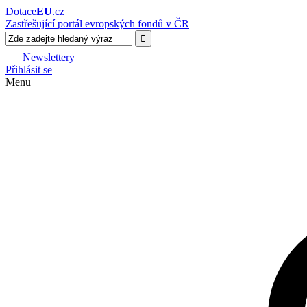
Dotace
EU
.cz
Zastřešující portál evropských fondů v ČR
Newslettery
Přihlásit se
Menu