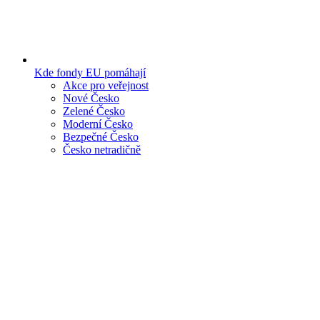
Kde fondy EU pomáhají
Akce pro veřejnost
Nové Česko
Zelené Česko
Moderní Česko
Bezpečné Česko
Česko netradičně