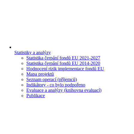
Statistiky a analýzy
Statistika čerpání fondů EU 2021-2027
Statistika čerpání fondů EU 2014-2020
Hodnocení rizik implementace fondů EU
Mapa projektů
Seznam operací (příjemců)
Indikátory - co bylo podpořeno
Evaluace a analýzy (knihovna evaluací)
Publikace