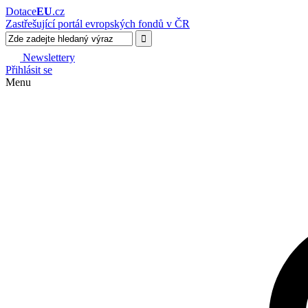
Dotace
EU
.cz
Zastřešující portál evropských fondů v ČR
Newslettery
Přihlásit se
Menu