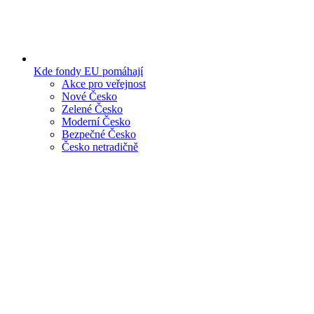
Kde fondy EU pomáhají
Akce pro veřejnost
Nové Česko
Zelené Česko
Moderní Česko
Bezpečné Česko
Česko netradičně