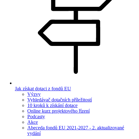
Jak získat dotaci z fondů EU
Výzvy
Vyhledávač dotačních příležitostí
10 kroků k získání dotace
Online kurz projektového řízení
Podcasty
Akce
Abeceda fondů EU 2021-2027 - 2. aktualizované
vydání