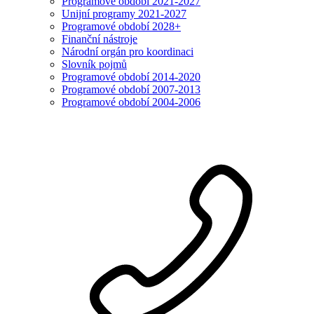
Programové období 2021-2027
Unijní programy 2021-2027
Programové období 2028+
Finanční nástroje
Národní orgán pro koordinaci
Slovník pojmů
Programové období 2014-2020
Programové období 2007-2013
Programové období 2004-2006