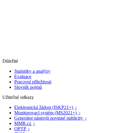
Důležité
Statistiky a analýzy
Evaluace
Pracovní příležitosti
Slovník pojmů
Užitečné odkazy
Elektronická žádost (ISKP21+)

Monitorovací systém (MS2021+)

Generátor nástrojů povinné publicity

MMR.cz

OPTP
