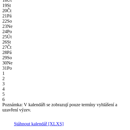
18
Út
19
St
20
Čt
21
Pá
22
So
23
Ne
24
Po
25
Út
26
St
27
Čt
28
Pá
29
So
30
Ne
31
Po
1
2
3
4
5
6
Poznámka: V kalendáři se zobrazují pouze termíny vyhlášení a
uzavření výzev.
Stáhnout kalendář
[XLXS]