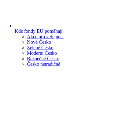
Kde fondy EU pomáhají
Akce pro veřejnost
Nové Česko
Zelené Česko
Moderní Česko
Bezpečné Česko
Česko netradičně