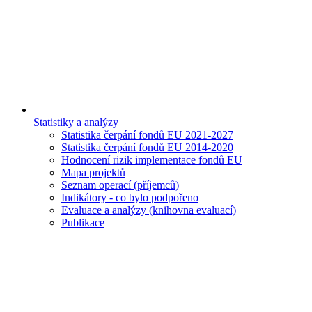
Statistiky a analýzy
Statistika čerpání fondů EU 2021-2027
Statistika čerpání fondů EU 2014-2020
Hodnocení rizik implementace fondů EU
Mapa projektů
Seznam operací (příjemců)
Indikátory - co bylo podpořeno
Evaluace a analýzy (knihovna evaluací)
Publikace