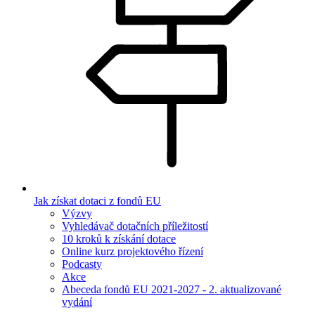
Jak získat dotaci z fondů EU
Výzvy
Vyhledávač dotačních příležitostí
10 kroků k získání dotace
Online kurz projektového řízení
Podcasty
Akce
Abeceda fondů EU 2021-2027 - 2. aktualizované
vydání