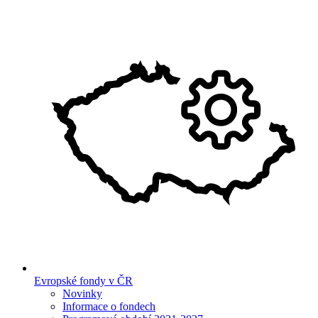
Evropské fondy v ČR
Novinky
Informace o fondech