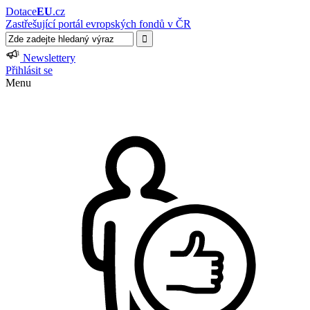
Dotace
EU
.cz
Zastřešující portál evropských fondů v ČR
Newslettery
Přihlásit se
Menu