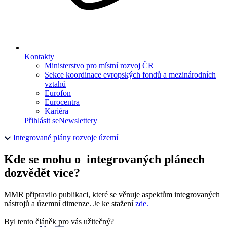
Kontakty
Ministerstvo pro místní rozvoj ČR
Sekce koordinace evropských fondů a mezinárodních
vztahů
Eurofon
Eurocentra
Kariéra
Přihlásit se
Newslettery
Integrované plány rozvoje území
Kde se mohu o integrovaných plánech
dozvědět více?
MMR připravilo publikaci, které se věnuje aspektům integrovaných
nástrojů a územní dimenze. Je ke stažení
zde.
Byl tento článěk pro vás užitečný?