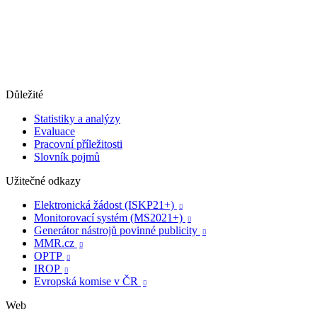
Důležité
Statistiky a analýzy
Evaluace
Pracovní příležitosti
Slovník pojmů
Užitečné odkazy
Elektronická žádost (ISKP21+)

Monitorovací systém (MS2021+)

Generátor nástrojů povinné publicity

MMR.cz

OPTP

IROP

Evropská komise v ČR

Web