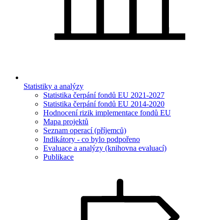
Statistiky a analýzy
Statistika čerpání fondů EU 2021-2027
Statistika čerpání fondů EU 2014-2020
Hodnocení rizik implementace fondů EU
Mapa projektů
Seznam operací (příjemců)
Indikátory - co bylo podpořeno
Evaluace a analýzy (knihovna evaluací)
Publikace