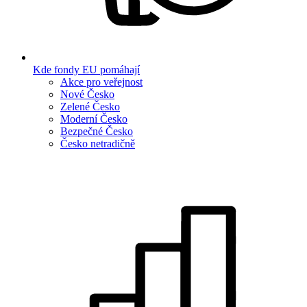
Kde fondy EU pomáhají
Akce pro veřejnost
Nové Česko
Zelené Česko
Moderní Česko
Bezpečné Česko
Česko netradičně