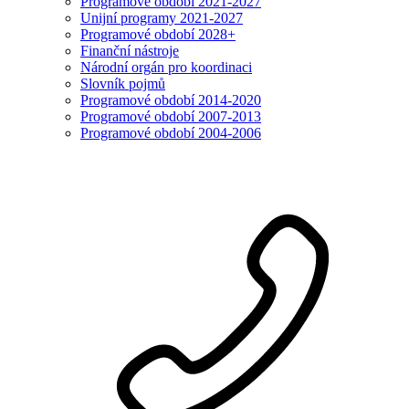
Programové období 2021-2027
Unijní programy 2021-2027
Programové období 2028+
Finanční nástroje
Národní orgán pro koordinaci
Slovník pojmů
Programové období 2014-2020
Programové období 2007-2013
Programové období 2004-2006