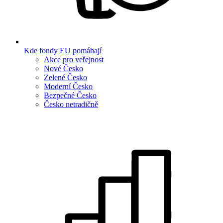
Kde fondy EU pomáhají
Akce pro veřejnost
Nové Česko
Zelené Česko
Moderní Česko
Bezpečné Česko
Česko netradičně