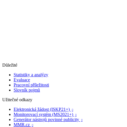
Důležité
Statistiky a analýzy
Evaluace
Pracovní příležitosti
Slovník pojmů
Užitečné odkazy
Elektronická žádost (ISKP21+)

Monitorovací systém (MS2021+)

Generátor nástrojů povinné publicity

MMR.cz
