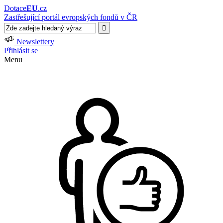
Dotace
EU
.cz
Zastřešující portál evropských fondů v ČR
Newslettery
Přihlásit se
Menu