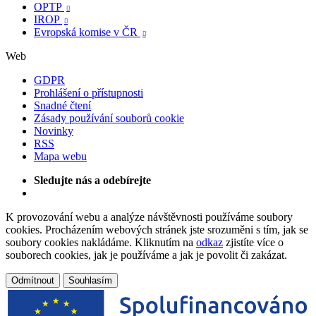
OPTP

IROP

Evropská komise v ČR

Web
GDPR
Prohlášení o přístupnosti
Snadné čtení
Zásady používání souborů cookie
Novinky
RSS
Mapa webu
Sledujte nás a odebírejte
K provozování webu a analýze návštěvnosti používáme soubory
cookies. Procházením webových stránek jste srozuměni s tím, jak se
soubory cookies nakládáme. Kliknutím na
odkaz
zjistíte více o
souborech cookies, jak je používáme a jak je povolit či zakázat.
Odmítnout
Souhlasím