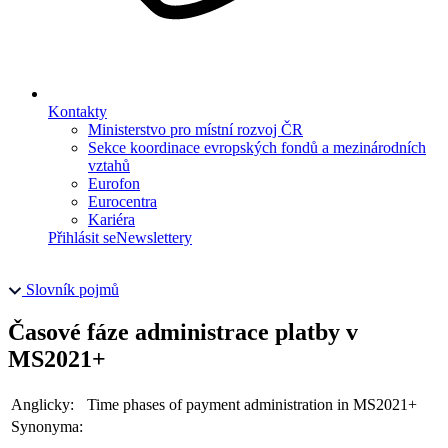
Kontakty
Ministerstvo pro místní rozvoj ČR
Sekce koordinace evropských fondů a mezinárodních
vztahů
Eurofon
Eurocentra
Kariéra
Přihlásit se
Newslettery
Slovník pojmů
Časové fáze administrace platby v
MS2021+
Anglicky:
Time phases of payment administration in MS2021+
Synonyma: