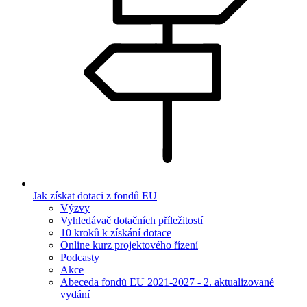
Jak získat dotaci z fondů EU
Výzvy
Vyhledávač dotačních příležitostí
10 kroků k získání dotace
Online kurz projektového řízení
Podcasty
Akce
Abeceda fondů EU 2021-2027 - 2. aktualizované
vydání