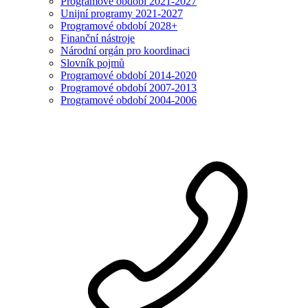
Programové období 2021-2027
Unijní programy 2021-2027
Programové období 2028+
Finanční nástroje
Národní orgán pro koordinaci
Slovník pojmů
Programové období 2014-2020
Programové období 2007-2013
Programové období 2004-2006