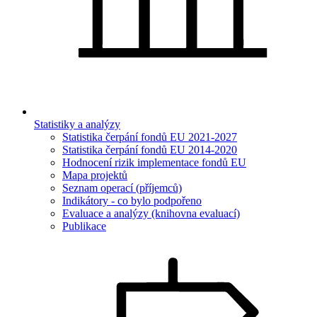
Statistiky a analýzy
Statistika čerpání fondů EU 2021-2027
Statistika čerpání fondů EU 2014-2020
Hodnocení rizik implementace fondů EU
Mapa projektů
Seznam operací (příjemců)
Indikátory - co bylo podpořeno
Evaluace a analýzy (knihovna evaluací)
Publikace