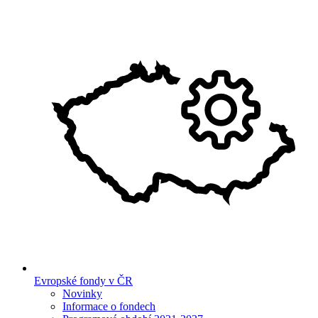
Evropské fondy v ČR
Novinky
Informace o fondech