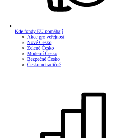
Kde fondy EU pomáhají
Akce pro veřejnost
Nové Česko
Zelené Česko
Moderní Česko
Bezpečné Česko
Česko netradičně