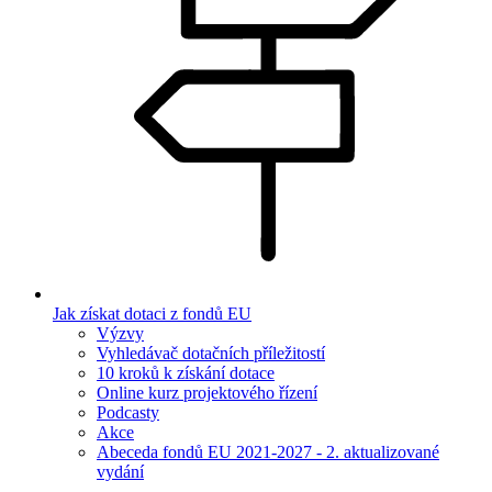
Jak získat dotaci z fondů EU
Výzvy
Vyhledávač dotačních příležitostí
10 kroků k získání dotace
Online kurz projektového řízení
Podcasty
Akce
Abeceda fondů EU 2021-2027 - 2. aktualizované
vydání