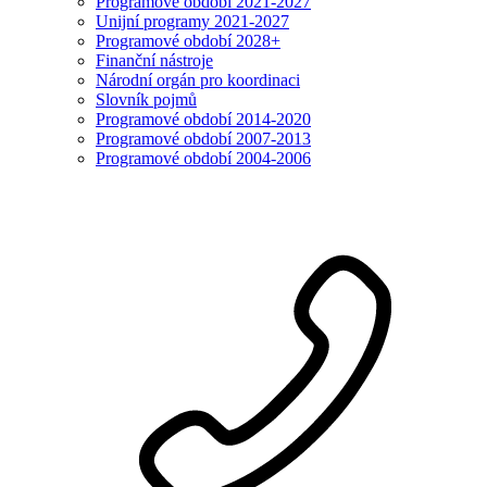
Programové období 2021-2027
Unijní programy 2021-2027
Programové období 2028+
Finanční nástroje
Národní orgán pro koordinaci
Slovník pojmů
Programové období 2014-2020
Programové období 2007-2013
Programové období 2004-2006