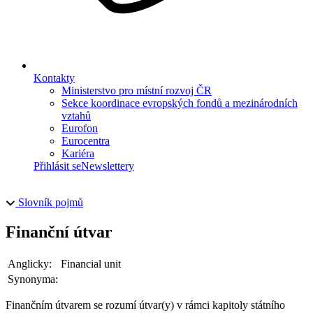
Kontakty
Ministerstvo pro místní rozvoj ČR
Sekce koordinace evropských fondů a mezinárodních
vztahů
Eurofon
Eurocentra
Kariéra
Přihlásit se
Newslettery
Slovník pojmů
Finanční útvar
Anglicky:
Financial unit
Synonyma:
Finančním útvarem se rozumí útvar(y) v rámci kapitoly státního