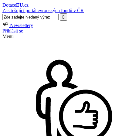
Dotace
EU
.cz
Zastřešující portál evropských fondů v ČR
Newslettery
Přihlásit se
Menu