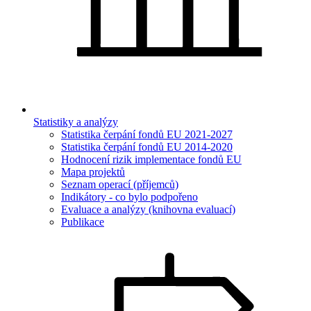
Statistiky a analýzy
Statistika čerpání fondů EU 2021-2027
Statistika čerpání fondů EU 2014-2020
Hodnocení rizik implementace fondů EU
Mapa projektů
Seznam operací (příjemců)
Indikátory - co bylo podpořeno
Evaluace a analýzy (knihovna evaluací)
Publikace