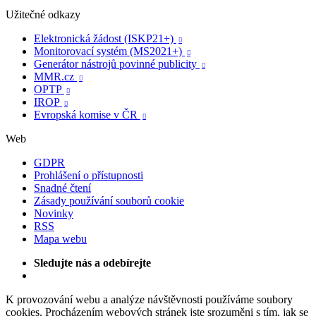
Užitečné odkazy
Elektronická žádost (ISKP21+)

Monitorovací systém (MS2021+)

Generátor nástrojů povinné publicity

MMR.cz

OPTP

IROP

Evropská komise v ČR

Web
GDPR
Prohlášení o přístupnosti
Snadné čtení
Zásady používání souborů cookie
Novinky
RSS
Mapa webu
Sledujte nás a odebírejte
K provozování webu a analýze návštěvnosti používáme soubory
cookies. Procházením webových stránek jste srozuměni s tím, jak se