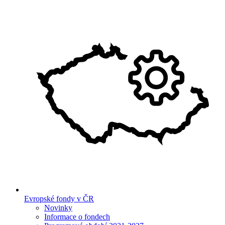
Evropské fondy v ČR
Novinky
Informace o fondech