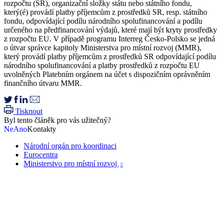
rozpočtu (SR), organizační složky státu nebo státního fondu,
který(é) provádí platby příjemcům z prostředků SR, resp. státního
fondu, odpovídající podílu národního spolufinancování a podílu
určeného na předfinancování výdajů, které mají být kryty prostředky
z rozpočtu EU. V případě programu Interreg Česko-Polsko se jedná
o útvar správce kapitoly Ministerstva pro místní rozvoj (MMR),
který provádí platby příjemcům z prostředků SR odpovídající podílu
národního spolufinancování a platby prostředků z rozpočtu EU
uvolněných Platebním orgánem na účet s dispozičním oprávněním
finančního útvaru MMR.
Tisknout
Byl tento článěk pro vás užitečný?
Ne
Ano
Kontakty
Národní orgán pro koordinaci
Eurocentra
Ministerstvo pro místní rozvoj
