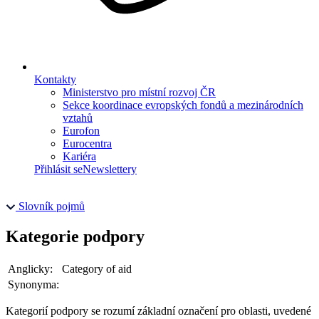
Kontakty
Ministerstvo pro místní rozvoj ČR
Sekce koordinace evropských fondů a mezinárodních
vztahů
Eurofon
Eurocentra
Kariéra
Přihlásit se
Newslettery
Slovník pojmů
Kategorie podpory
Anglicky:
Category of aid
Synonyma:
Kategorií podpory se rozumí základní označení pro oblasti, uvedené