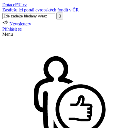
Dotace
EU
.cz
Zastřešující portál evropských fondů v ČR
Newslettery
Přihlásit se
Menu