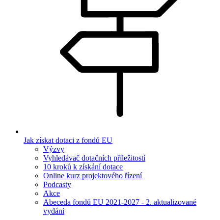
Jak získat dotaci z fondů EU
Výzvy
Vyhledávač dotačních příležitostí
10 kroků k získání dotace
Online kurz projektového řízení
Podcasty
Akce
Abeceda fondů EU 2021-2027 - 2. aktualizované
vydání