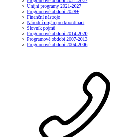
Programové období 2021-2027
Unijní programy 2021-2027
Programové období 2028+
Finanční nástroje
Národní orgán pro koordinaci
Slovník pojmů
Programové období 2014-2020
Programové období 2007-2013
Programové období 2004-2006