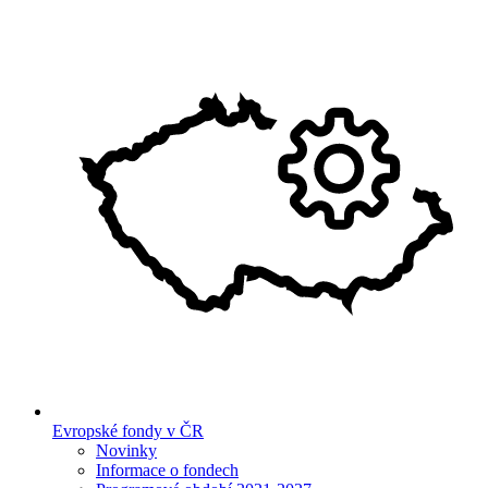
Evropské fondy v ČR
Novinky
Informace o fondech