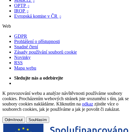
MMR.cz

OPTP

IROP

Evropská komise v ČR

Web
GDPR
Prohlášení o přístupnosti
Snadné čtení
Zásady používání souborů cookie
Novinky
RSS
Mapa webu
Sledujte nás a odebírejte
K provozování webu a analýze návštěvnosti používáme soubory
cookies. Procházením webových stránek jste srozuměni s tím, jak se
soubory cookies nakládáme. Kliknutím na
odkaz
zjistíte více o
souborech cookies, jak je používáme a jak je povolit či zakázat.
Odmítnout
Souhlasím