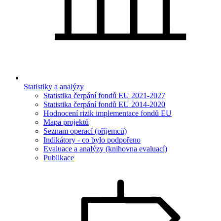
Statistiky a analýzy
Statistika čerpání fondů EU 2021-2027
Statistika čerpání fondů EU 2014-2020
Hodnocení rizik implementace fondů EU
Mapa projektů
Seznam operací (příjemců)
Indikátory - co bylo podpořeno
Evaluace a analýzy (knihovna evaluací)
Publikace