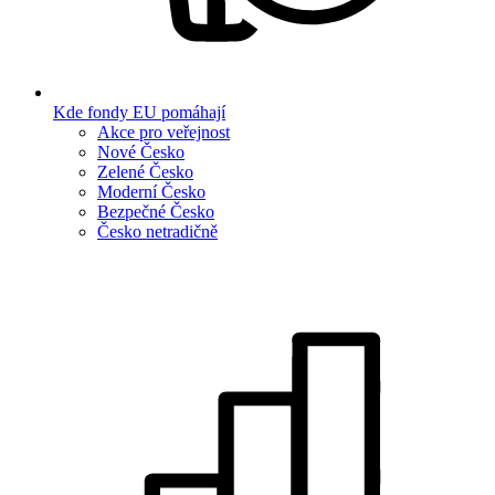
Kde fondy EU pomáhají
Akce pro veřejnost
Nové Česko
Zelené Česko
Moderní Česko
Bezpečné Česko
Česko netradičně