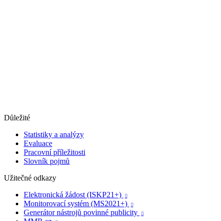
Důležité
Statistiky a analýzy
Evaluace
Pracovní příležitosti
Slovník pojmů
Užitečné odkazy
Elektronická žádost (ISKP21+)

Monitorovací systém (MS2021+)

Generátor nástrojů povinné publicity
