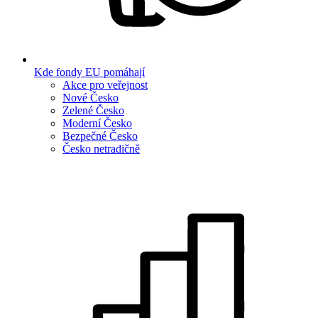
Kde fondy EU pomáhají
Akce pro veřejnost
Nové Česko
Zelené Česko
Moderní Česko
Bezpečné Česko
Česko netradičně