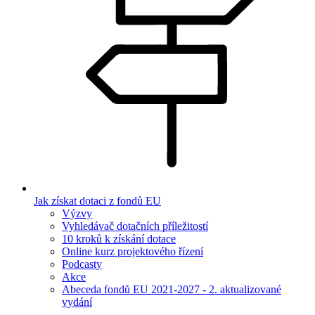
Jak získat dotaci z fondů EU
Výzvy
Vyhledávač dotačních příležitostí
10 kroků k získání dotace
Online kurz projektového řízení
Podcasty
Akce
Abeceda fondů EU 2021-2027 - 2. aktualizované
vydání