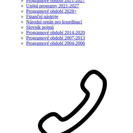
Programové období 2021-2027
Unijní programy 2021-2027
Programové období 2028+
Finanční nástroje
Národní orgán pro koordinaci
Slovník pojmů
Programové období 2014-2020
Programové období 2007-2013
Programové období 2004-2006