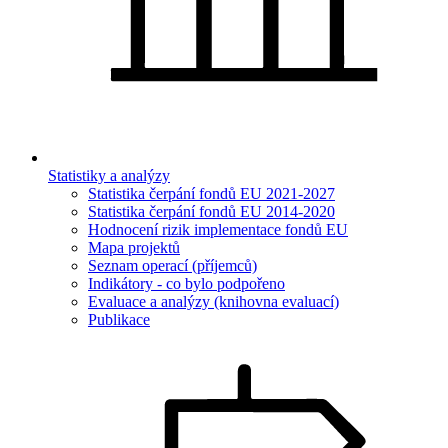
Statistiky a analýzy
Statistika čerpání fondů EU 2021-2027
Statistika čerpání fondů EU 2014-2020
Hodnocení rizik implementace fondů EU
Mapa projektů
Seznam operací (příjemců)
Indikátory - co bylo podpořeno
Evaluace a analýzy (knihovna evaluací)
Publikace