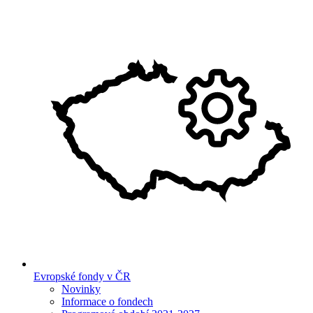
Evropské fondy v ČR
Novinky
Informace o fondech