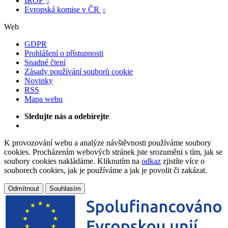
IROP

Evropská komise v ČR

Web
GDPR
Prohlášení o přístupnosti
Snadné čtení
Zásady používání souborů cookie
Novinky
RSS
Mapa webu
Sledujte nás a odebírejte
K provozování webu a analýze návštěvnosti používáme soubory
cookies. Procházením webových stránek jste srozuměni s tím, jak se
soubory cookies nakládáme. Kliknutím na
odkaz
zjistíte více o
souborech cookies, jak je používáme a jak je povolit či zakázat.
Odmítnout
Souhlasím