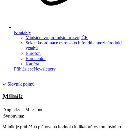
Kontakty
Ministerstvo pro místní rozvoj ČR
Sekce koordinace evropských fondů a mezinárodních
vztahů
Eurofon
Eurocentra
Kariéra
Přihlásit se
Newslettery
Slovník pojmů
Milník
Anglicky:
Milestone
Synonyma:
Milník je průběžná plánovaná hodnota indikátorů výkonnostního