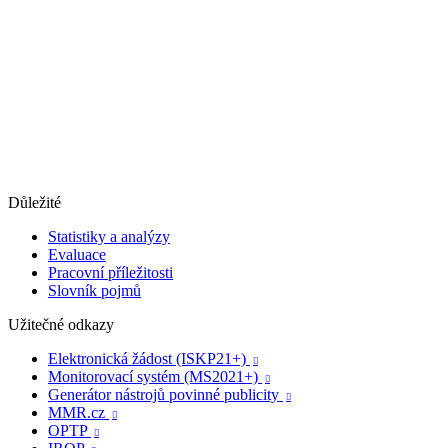
Důležité
Statistiky a analýzy
Evaluace
Pracovní příležitosti
Slovník pojmů
Užitečné odkazy
Elektronická žádost (ISKP21+)

Monitorovací systém (MS2021+)

Generátor nástrojů povinné publicity

MMR.cz

OPTP
