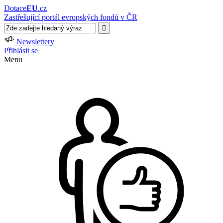
Dotace
EU
.cz
Zastřešující portál evropských fondů v ČR
Newslettery
Přihlásit se
Menu