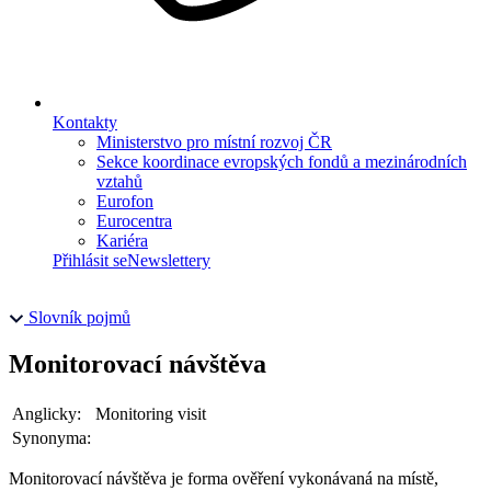
Kontakty
Ministerstvo pro místní rozvoj ČR
Sekce koordinace evropských fondů a mezinárodních
vztahů
Eurofon
Eurocentra
Kariéra
Přihlásit se
Newslettery
Slovník pojmů
Monitorovací návštěva
Anglicky:
Monitoring visit
Synonyma:
Monitorovací návštěva je forma ověření vykonávaná na místě,