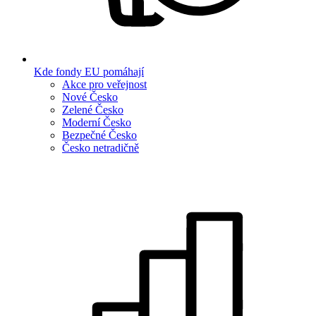
Kde fondy EU pomáhají
Akce pro veřejnost
Nové Česko
Zelené Česko
Moderní Česko
Bezpečné Česko
Česko netradičně