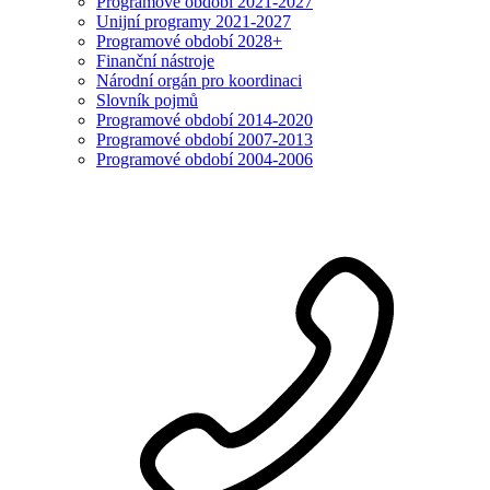
Programové období 2021-2027
Unijní programy 2021-2027
Programové období 2028+
Finanční nástroje
Národní orgán pro koordinaci
Slovník pojmů
Programové období 2014-2020
Programové období 2007-2013
Programové období 2004-2006