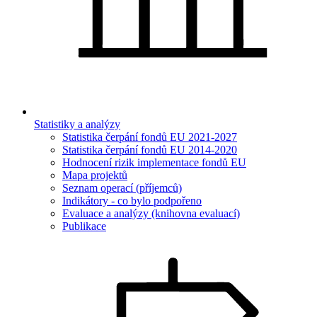
Statistiky a analýzy
Statistika čerpání fondů EU 2021-2027
Statistika čerpání fondů EU 2014-2020
Hodnocení rizik implementace fondů EU
Mapa projektů
Seznam operací (příjemců)
Indikátory - co bylo podpořeno
Evaluace a analýzy (knihovna evaluací)
Publikace