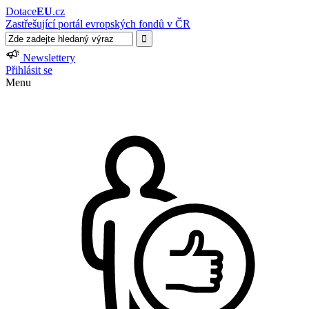
Dotace
EU
.cz
Zastřešující portál evropských fondů v ČR
Newslettery
Přihlásit se
Menu