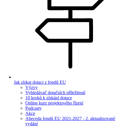
Jak získat dotaci z fondů EU
Výzvy
Vyhledávač dotačních příležitostí
10 kroků k získání dotace
Online kurz projektového řízení
Podcasty
Akce
Abeceda fondů EU 2021-2027 - 2. aktualizované
vydání