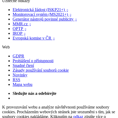
Užitečné odkazy
Elektronická žádost (ISKP21+)

Monitorovací systém (MS2021+)

Generátor nástrojů povinné publicity

MMR.cz

OPTP

IROP

Evropská komise v ČR

Web
GDPR
Prohlášení o přístupnosti
Snadné čtení
Zásady používání souborů cookie
Novinky
RSS
Mapa webu
Sledujte nás a odebírejte
K provozování webu a analýze návštěvnosti používáme soubory
cookies. Procházením webových stránek jste srozuměni s tím, jak se
soubory cookies nakládáme. Kliknutím na
odkaz
zjistíte více o