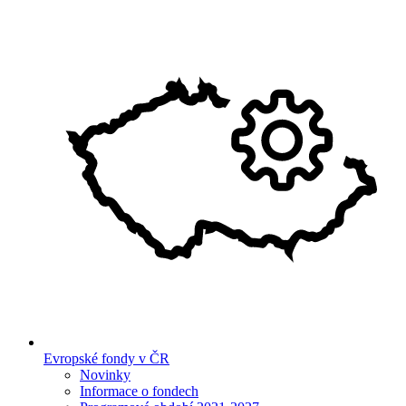
Evropské fondy v ČR
Novinky
Informace o fondech