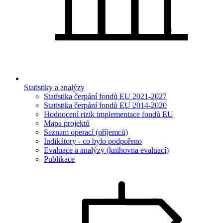
Statistiky a analýzy
Statistika čerpání fondů EU 2021-2027
Statistika čerpání fondů EU 2014-2020
Hodnocení rizik implementace fondů EU
Mapa projektů
Seznam operací (příjemců)
Indikátory - co bylo podpořeno
Evaluace a analýzy (knihovna evaluací)
Publikace