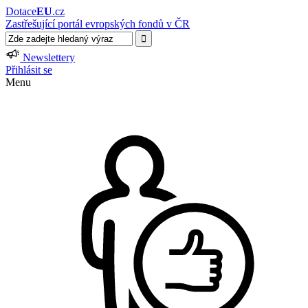
Dotace
EU
.cz
Zastřešující portál evropských fondů v ČR
Newslettery
Přihlásit se
Menu