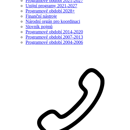
Programové období 2021-2027
Unijní programy 2021-2027
Programové období 2028+
Finanční nástroje
Národní orgán pro koordinaci
Slovník pojmů
Programové období 2014-2020
Programové období 2007-2013
Programové období 2004-2006