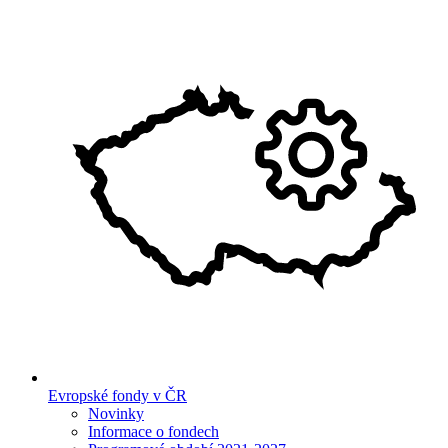
Evropské fondy v ČR
Novinky
Informace o fondech