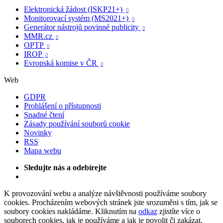
Elektronická žádost (ISKP21+)

Monitorovací systém (MS2021+)

Generátor nástrojů povinné publicity

MMR.cz

OPTP

IROP

Evropská komise v ČR

Web
GDPR
Prohlášení o přístupnosti
Snadné čtení
Zásady používání souborů cookie
Novinky
RSS
Mapa webu
Sledujte nás a odebírejte
K provozování webu a analýze návštěvnosti používáme soubory
cookies. Procházením webových stránek jste srozuměni s tím, jak se
soubory cookies nakládáme. Kliknutím na
odkaz
zjistíte více o
souborech cookies, jak je používáme a jak je povolit či zakázat.