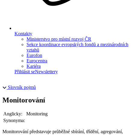
Kontakty
Ministerstvo pro místní rozvoj ČR
Sekce koordinace evropských fondů a mezinárodních
vztahů
Eurofon
Eurocentra
Kariéra
Přihlásit se
Newslettery
Slovník pojmů
Monitorování
Anglicky:
Monitoring
Synonyma:
Monitorování představuje průběžné sbírání, třídění, agregování,