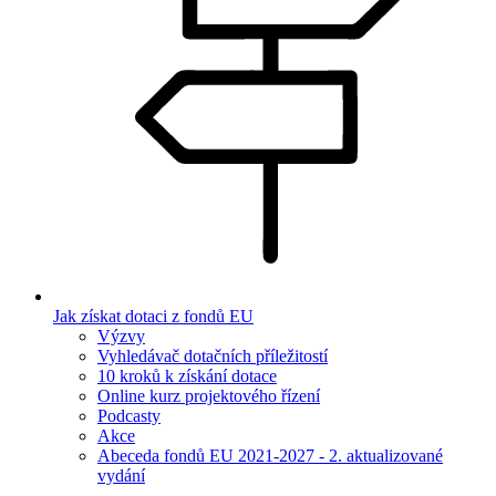
Jak získat dotaci z fondů EU
Výzvy
Vyhledávač dotačních příležitostí
10 kroků k získání dotace
Online kurz projektového řízení
Podcasty
Akce
Abeceda fondů EU 2021-2027 - 2. aktualizované
vydání