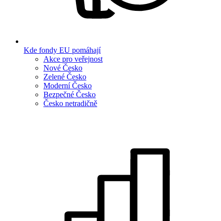
Kde fondy EU pomáhají
Akce pro veřejnost
Nové Česko
Zelené Česko
Moderní Česko
Bezpečné Česko
Česko netradičně