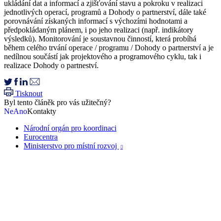
ukládání dat a informací a zjišťování stavu a pokroku v realizaci
jednotlivých operací, programů a Dohody o partnerství, dále také
porovnávání získaných informací s výchozími hodnotami a
předpokládaným plánem, i po jeho realizaci (např. indikátory
výsledků). Monitorování je soustavnou činností, která probíhá
během celého trvání operace / programu / Dohody o partnerství a je
nedílnou součástí jak projektového a programového cyklu, tak i
realizace Dohody o partneství.
Tisknout
Byl tento článěk pro vás užitečný?
Ne
Ano
Kontakty
Národní orgán pro koordinaci
Eurocentra
Ministerstvo pro místní rozvoj
