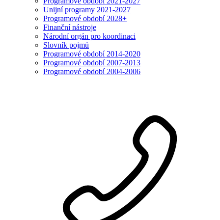
Programové období 2021-2027
Unijní programy 2021-2027
Programové období 2028+
Finanční nástroje
Národní orgán pro koordinaci
Slovník pojmů
Programové období 2014-2020
Programové období 2007-2013
Programové období 2004-2006