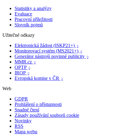
Statistiky a analýzy
Evaluace
Pracovní příležitosti
Slovník pojmů
Užitečné odkazy
Elektronická žádost (ISKP21+)

Monitorovací systém (MS2021+)

Generátor nástrojů povinné publicity

MMR.cz

OPTP

IROP

Evropská komise v ČR

Web
GDPR
Prohlášení o přístupnosti
Snadné čtení
Zásady používání souborů cookie
Novinky
RSS
Mapa webu