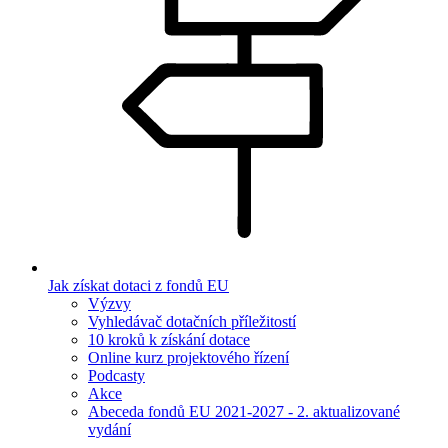
Jak získat dotaci z fondů EU
Výzvy
Vyhledávač dotačních příležitostí
10 kroků k získání dotace
Online kurz projektového řízení
Podcasty
Akce
Abeceda fondů EU 2021-2027 - 2. aktualizované
vydání