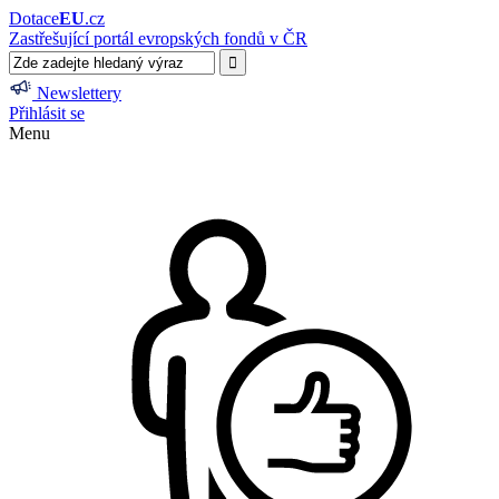
Dotace
EU
.cz
Zastřešující portál evropských fondů v ČR
Newslettery
Přihlásit se
Menu