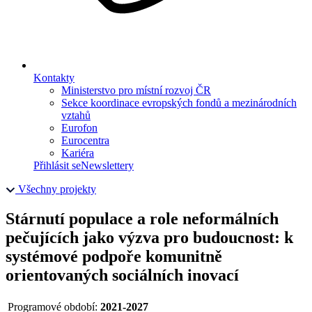
Kontakty
Ministerstvo pro místní rozvoj ČR
Sekce koordinace evropských fondů a mezinárodních
vztahů
Eurofon
Eurocentra
Kariéra
Přihlásit se
Newslettery
Všechny projekty
Stárnutí populace a role neformálních
pečujících jako výzva pro budoucnost: k
systémové podpoře komunitně
orientovaných sociálních inovací
Programové období:
2021-2027