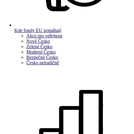
Kde fondy EU pomáhají
Akce pro veřejnost
Nové Česko
Zelené Česko
Moderní Česko
Bezpečné Česko
Česko netradičně