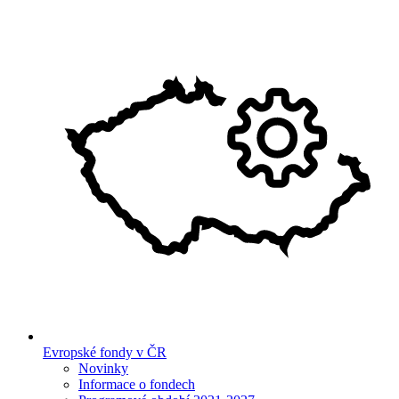
Evropské fondy v ČR
Novinky
Informace o fondech