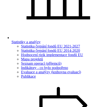
Statistiky a analýzy
Statistika čerpání fondů EU 2021-2027
Statistika čerpání fondů EU 2014-2020
Hodnocení rizik implementace fondů EU
Mapa projektů
Seznam operací (příjemců)
Indikátory - co bylo podpořeno
Evaluace a analýzy (knihovna evaluací)
Publikace