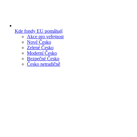
Kde fondy EU pomáhají
Akce pro veřejnost
Nové Česko
Zelené Česko
Moderní Česko
Bezpečné Česko
Česko netradičně