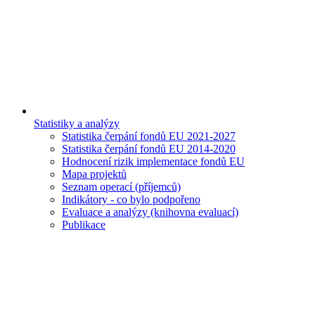
Statistiky a analýzy
Statistika čerpání fondů EU 2021-2027
Statistika čerpání fondů EU 2014-2020
Hodnocení rizik implementace fondů EU
Mapa projektů
Seznam operací (příjemců)
Indikátory - co bylo podpořeno
Evaluace a analýzy (knihovna evaluací)
Publikace