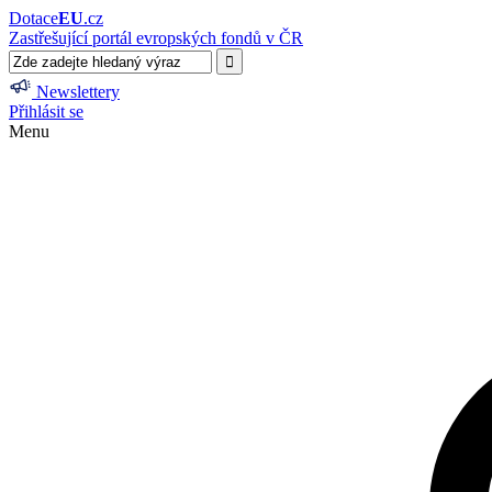
Dotace
EU
.cz
Zastřešující portál evropských fondů v ČR
Newslettery
Přihlásit se
Menu