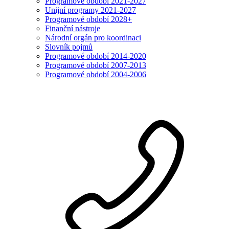
Programové období 2021-2027
Unijní programy 2021-2027
Programové období 2028+
Finanční nástroje
Národní orgán pro koordinaci
Slovník pojmů
Programové období 2014-2020
Programové období 2007-2013
Programové období 2004-2006