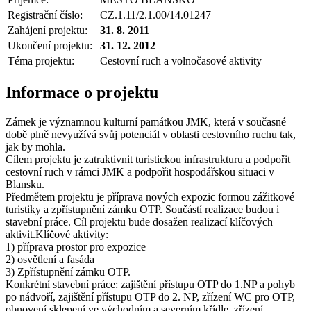
Registrační číslo:
CZ.1.11/2.1.00/14.01247
Zahájení projektu:
31. 8. 2011
Ukončení projektu:
31. 12. 2012
Téma projektu:
Cestovní ruch a volnočasové aktivity
Informace o projektu
Zámek je významnou kulturní památkou JMK, která v současné
době plně nevyužívá svůj potenciál v oblasti cestovního ruchu tak,
jak by mohla.
Cílem projektu je zatraktivnit turistickou infrastrukturu a podpořit
cestovní ruch v rámci JMK a podpořit hospodářskou situaci v
Blansku.
Předmětem projektu je příprava nových expozic formou zážitkové
turistiky a zpřístupnění zámku OTP. Součástí realizace budou i
stavební práce. Cíl projektu bude dosažen realizací klíčových
aktivit.Klíčové aktivity:
1) příprava prostor pro expozice
2) osvětlení a fasáda
3) Zpřístupnění zámku OTP.
Konkrétní stavební práce: zajištění přístupu OTP do 1.NP a pohyb
po nádvoří, zajištění přístupu OTP do 2. NP, zřízení WC pro OTP,
obnovení sklepení ve východním a severním křídle, zřízení