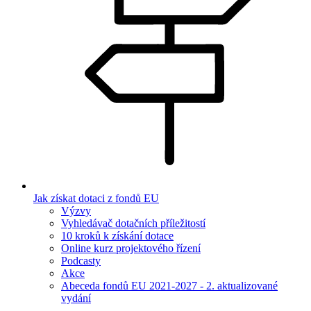
Jak získat dotaci z fondů EU
Výzvy
Vyhledávač dotačních příležitostí
10 kroků k získání dotace
Online kurz projektového řízení
Podcasty
Akce
Abeceda fondů EU 2021-2027 - 2. aktualizované
vydání