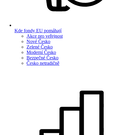
Kde fondy EU pomáhají
Akce pro veřejnost
Nové Česko
Zelené Česko
Moderní Česko
Bezpečné Česko
Česko netradičně