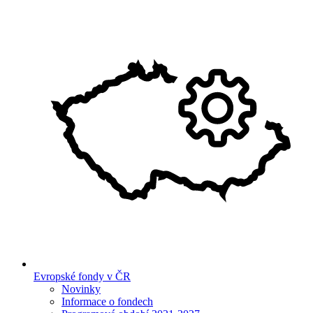
Evropské fondy v ČR
Novinky
Informace o fondech