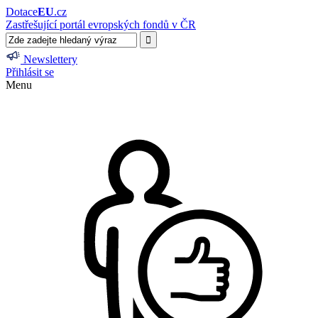
Dotace
EU
.cz
Zastřešující portál evropských fondů v ČR
Newslettery
Přihlásit se
Menu