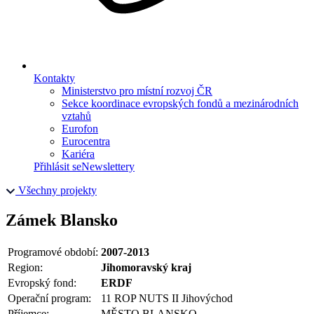
Kontakty
Ministerstvo pro místní rozvoj ČR
Sekce koordinace evropských fondů a mezinárodních
vztahů
Eurofon
Eurocentra
Kariéra
Přihlásit se
Newslettery
Všechny projekty
Zámek Blansko
Programové období:
2007-2013
Region:
Jihomoravský kraj
Evropský fond:
ERDF
Operační program:
11 ROP NUTS II Jihovýchod
Příjemce:
MĚSTO BLANSKO