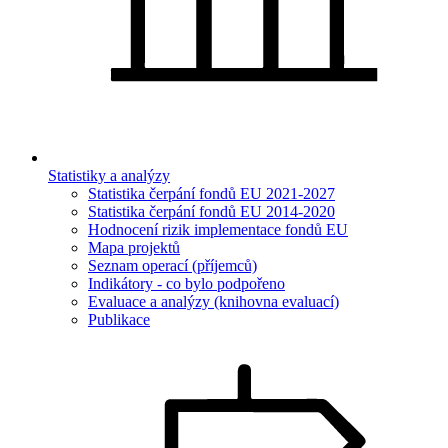
Statistiky a analýzy
Statistika čerpání fondů EU 2021-2027
Statistika čerpání fondů EU 2014-2020
Hodnocení rizik implementace fondů EU
Mapa projektů
Seznam operací (příjemců)
Indikátory - co bylo podpořeno
Evaluace a analýzy (knihovna evaluací)
Publikace