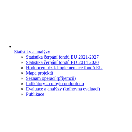
Statistiky a analýzy
Statistika čerpání fondů EU 2021-2027
Statistika čerpání fondů EU 2014-2020
Hodnocení rizik implementace fondů EU
Mapa projektů
Seznam operací (příjemců)
Indikátory - co bylo podpořeno
Evaluace a analýzy (knihovna evaluací)
Publikace