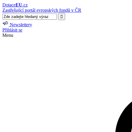
Dotace
EU
.cz
Zastřešující portál evropských fondů v ČR
Newslettery
Přihlásit se
Menu