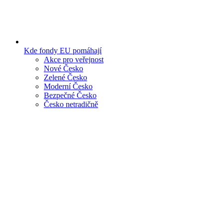
Kde fondy EU pomáhají
Akce pro veřejnost
Nové Česko
Zelené Česko
Moderní Česko
Bezpečné Česko
Česko netradičně