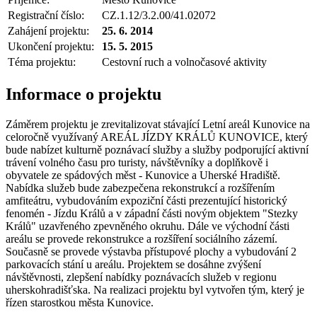
Registrační číslo:
CZ.1.12/3.2.00/41.02072
Zahájení projektu:
25. 6. 2014
Ukončení projektu:
15. 5. 2015
Téma projektu:
Cestovní ruch a volnočasové aktivity
Informace o projektu
Záměrem projektu je zrevitalizovat stávající Letní areál Kunovice na
celoročně využívaný AREÁL JÍZDY KRÁLŮ KUNOVICE, který
bude nabízet kulturně poznávací služby a služby podporující aktivní
trávení volného času pro turisty, návštěvníky a doplňkově i
obyvatele ze spádových měst - Kunovice a Uherské Hradiště.
Nabídka služeb bude zabezpečena rekonstrukcí a rozšířením
amfiteátru, vybudováním expoziční části prezentující historický
fenomén - Jízdu Králů a v západní části novým objektem "Stezky
Králů" uzavřeného zpevněného okruhu. Dále ve východní části
areálu se provede rekonstrukce a rozšíření sociálního zázemí.
Současně se provede výstavba přístupové plochy a vybudování 2
parkovacích stání u areálu. Projektem se dosáhne zvýšení
návštěvnosti, zlepšení nabídky poznávacích služeb v regionu
uherskohradišťska. Na realizaci projektu byl vytvořen tým, který je
řízen starostkou města Kunovice.