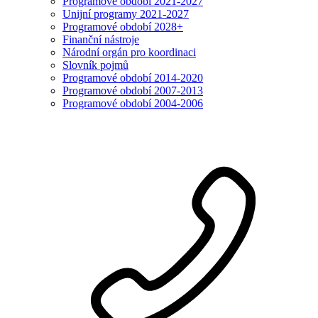
Programové období 2021-2027
Unijní programy 2021-2027
Programové období 2028+
Finanční nástroje
Národní orgán pro koordinaci
Slovník pojmů
Programové období 2014-2020
Programové období 2007-2013
Programové období 2004-2006