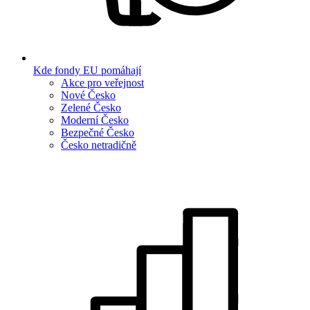
Kde fondy EU pomáhají
Akce pro veřejnost
Nové Česko
Zelené Česko
Moderní Česko
Bezpečné Česko
Česko netradičně