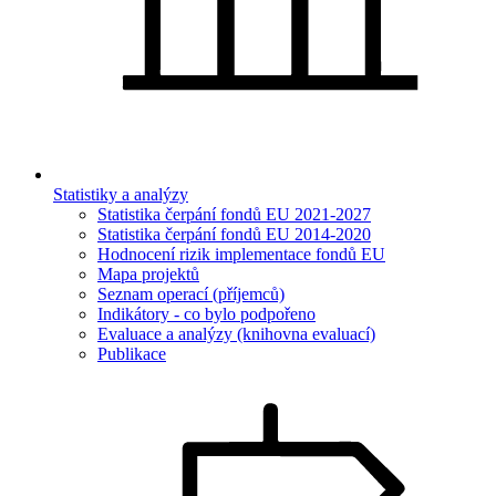
Statistiky a analýzy
Statistika čerpání fondů EU 2021-2027
Statistika čerpání fondů EU 2014-2020
Hodnocení rizik implementace fondů EU
Mapa projektů
Seznam operací (příjemců)
Indikátory - co bylo podpořeno
Evaluace a analýzy (knihovna evaluací)
Publikace