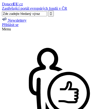
Dotace
EU
.cz
Zastřešující portál evropských fondů v ČR
Newslettery
Přihlásit se
Menu