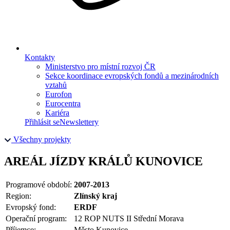
Kontakty
Ministerstvo pro místní rozvoj ČR
Sekce koordinace evropských fondů a mezinárodních
vztahů
Eurofon
Eurocentra
Kariéra
Přihlásit se
Newslettery
Všechny projekty
AREÁL JÍZDY KRÁLŮ KUNOVICE
Programové období:
2007-2013
Region:
Zlínský kraj
Evropský fond:
ERDF
Operační program:
12 ROP NUTS II Střední Morava
Příjemce:
Město Kunovice