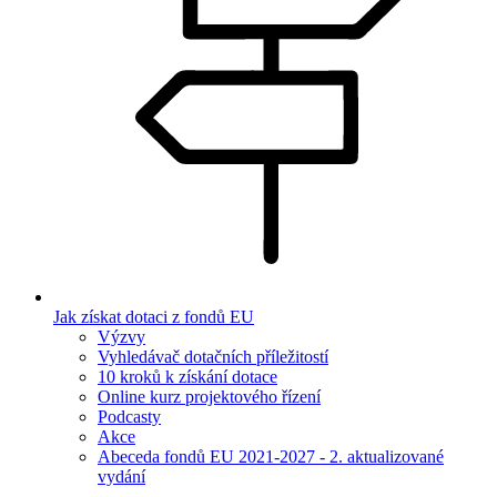
Jak získat dotaci z fondů EU
Výzvy
Vyhledávač dotačních příležitostí
10 kroků k získání dotace
Online kurz projektového řízení
Podcasty
Akce
Abeceda fondů EU 2021-2027 - 2. aktualizované
vydání