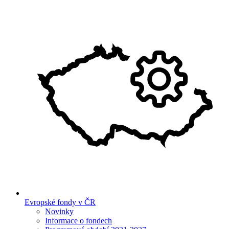
Evropské fondy v ČR
Novinky
Informace o fondech