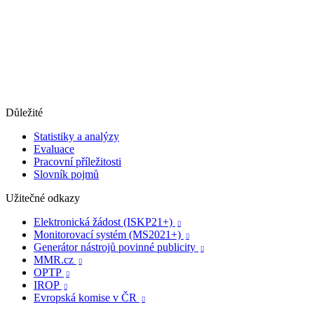
Důležité
Statistiky a analýzy
Evaluace
Pracovní příležitosti
Slovník pojmů
Užitečné odkazy
Elektronická žádost (ISKP21+)

Monitorovací systém (MS2021+)

Generátor nástrojů povinné publicity

MMR.cz

OPTP

IROP

Evropská komise v ČR
