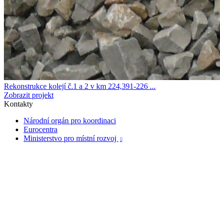
Rekonstrukce kolejí č.1 a 2 v km 224,391-226 ...
Zobrazit projekt
Kontakty
Národní orgán pro koordinaci
Eurocentra
Ministerstvo pro místní rozvoj
