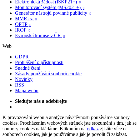
Elektronická žádost (ISKP21+)

Monitorovací systém (MS2021+)

Generátor nástrojů povinné publicity

MMR.cz

OPTP

IROP

Evropská komise v ČR

Web
GDPR
Prohlášení o přístupnosti
Snadné čtení
Zásady používání souborů cookie
Novinky
RSS
Mapa webu
Sledujte nás a odebírejte
K provozování webu a analýze návštěvnosti používáme soubory
cookies. Procházením webových stránek jste srozuměni s tím, jak se
soubory cookies nakládáme. Kliknutím na
odkaz
zjistíte více o
souborech cookies, jak je používáme a jak je povolit či zakázat.