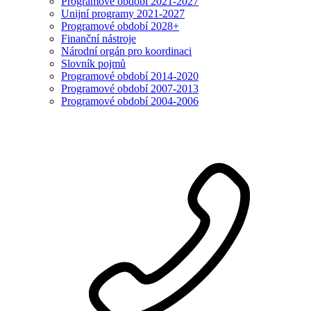
Programové období 2021-2027
Unijní programy 2021-2027
Programové období 2028+
Finanční nástroje
Národní orgán pro koordinaci
Slovník pojmů
Programové období 2014-2020
Programové období 2007-2013
Programové období 2004-2006