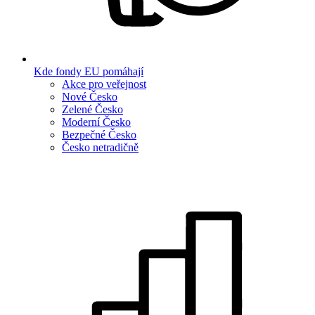
Kde fondy EU pomáhají
Akce pro veřejnost
Nové Česko
Zelené Česko
Moderní Česko
Bezpečné Česko
Česko netradičně