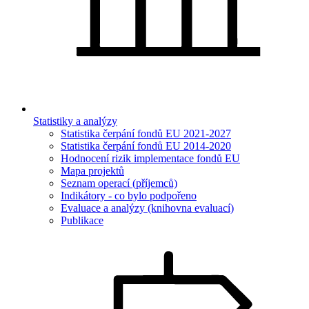
Statistiky a analýzy
Statistika čerpání fondů EU 2021-2027
Statistika čerpání fondů EU 2014-2020
Hodnocení rizik implementace fondů EU
Mapa projektů
Seznam operací (příjemců)
Indikátory - co bylo podpořeno
Evaluace a analýzy (knihovna evaluací)
Publikace