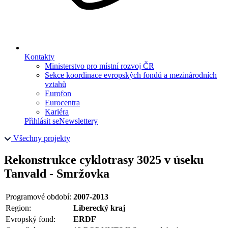
Kontakty
Ministerstvo pro místní rozvoj ČR
Sekce koordinace evropských fondů a mezinárodních
vztahů
Eurofon
Eurocentra
Kariéra
Přihlásit se
Newslettery
Všechny projekty
Rekonstrukce cyklotrasy 3025 v úseku
Tanvald - Smržovka
Programové období:
2007-2013
Region:
Liberecký kraj
Evropský fond:
ERDF