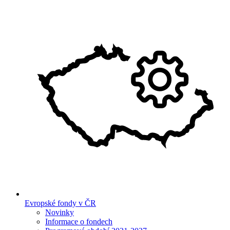
Evropské fondy v ČR
Novinky
Informace o fondech