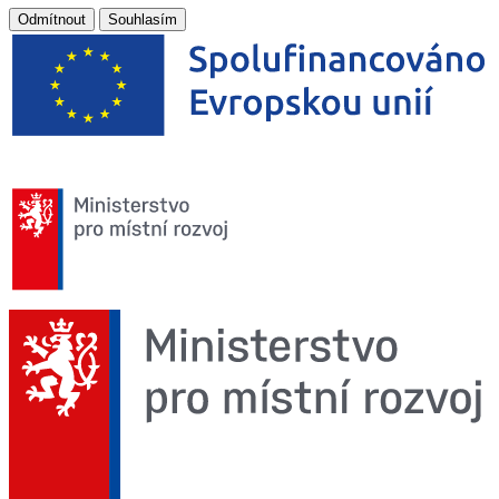
Odmítnout
Souhlasím