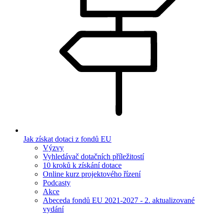
Jak získat dotaci z fondů EU
Výzvy
Vyhledávač dotačních příležitostí
10 kroků k získání dotace
Online kurz projektového řízení
Podcasty
Akce
Abeceda fondů EU 2021-2027 - 2. aktualizované
vydání