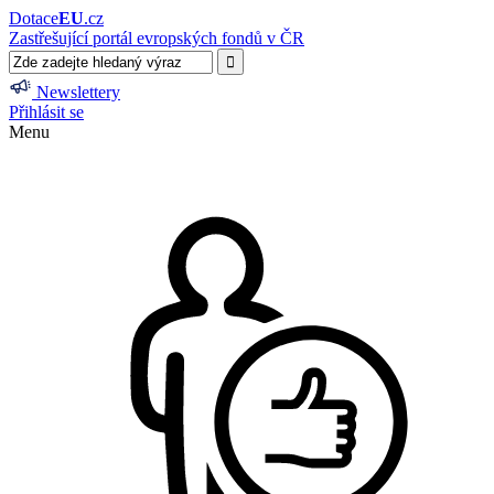
Dotace
EU
.cz
Zastřešující portál evropských fondů v ČR
Newslettery
Přihlásit se
Menu