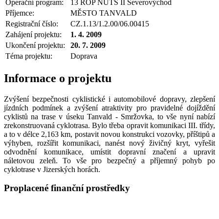
Operační program:
13 ROP NUTS II Severovýchod
Příjemce:
MĚSTO TANVALD
Registrační číslo:
CZ.1.13/1.2.00/06.00415
Zahájení projektu:
1. 4. 2009
Ukončení projektu:
20. 7. 2009
Téma projektu:
Doprava
Informace o projektu
Zvýšení bezpečnosti cyklistické i automobilové dopravy, zlepšení
jízdních podmínek a zvýšení atraktivity pro pravidelné dojíždění
cyklistů na trase v úseku Tanvald - Smržovka, to vše nyní nabízí
zrekonstruovaná cyklotrasa. Bylo třeba opravit komunikaci III. třídy,
a to v délce 2,163 km, postavit novou konstrukci vozovky, příštipů a
výhyben, rozšířit komunikaci, nanést nový živičný kryt, vyřešit
odvodnění komunikace, umístit dopravní značení a upravit
náletovou zeleň. To vše pro bezpečný a příjemný pohyb po
cyklotrase v Jizerských horách.
Proplacené finanční prostředky