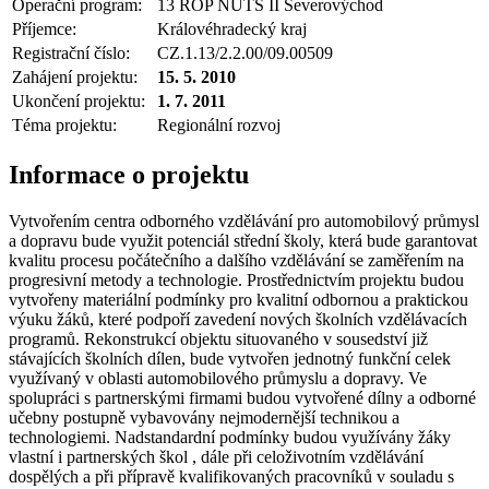
Operační program:
13 ROP NUTS II Severovýchod
Příjemce:
Královéhradecký kraj
Registrační číslo:
CZ.1.13/2.2.00/09.00509
Zahájení projektu:
15. 5. 2010
Ukončení projektu:
1. 7. 2011
Téma projektu:
Regionální rozvoj
Informace o projektu
Vytvořením centra odborného vzdělávání pro automobilový průmysl
a dopravu bude využit potenciál střední školy, která bude garantovat
kvalitu procesu počátečního a dalšího vzdělávání se zaměřením na
progresivní metody a technologie. Prostřednictvím projektu budou
vytvořeny materiální podmínky pro kvalitní odbornou a praktickou
výuku žáků, které podpoří zavedení nových školních vzdělávacích
programů. Rekonstrukcí objektu situovaného v sousedství již
stávajících školních dílen, bude vytvořen jednotný funkční celek
využívaný v oblasti automobilového průmyslu a dopravy. Ve
spolupráci s partnerskými firmami budou vytvořené dílny a odborné
učebny postupně vybavovány nejmodernější technikou a
technologiemi. Nadstandardní podmínky budou využívány žáky
vlastní i partnerských škol , dále při celoživotním vzdělávání
dospělých a při přípravě kvalifikovaných pracovníků v souladu s