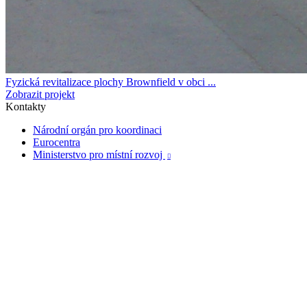
Fyzická revitalizace plochy Brownfield v obci ...
Zobrazit projekt
Kontakty
Národní orgán pro koordinaci
Eurocentra
Ministerstvo pro místní rozvoj
