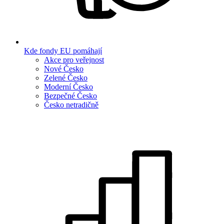
Kde fondy EU pomáhají
Akce pro veřejnost
Nové Česko
Zelené Česko
Moderní Česko
Bezpečné Česko
Česko netradičně