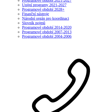
Programové období 2021-2027
Unijní programy 2021-2027
Programové období 2028+
Finanční nástroje
Národní orgán pro koordinaci
Slovník pojmů
Programové období 2014-2020
Programové období 2007-2013
Programové období 2004-2006