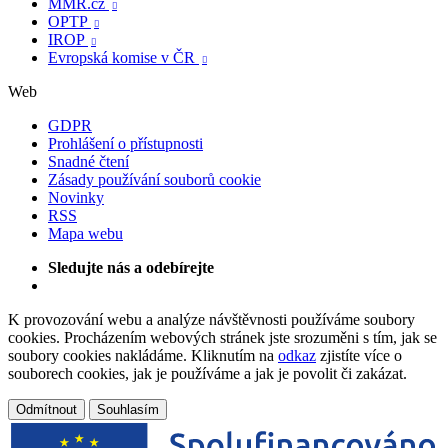
MMR.cz

OPTP

IROP

Evropská komise v ČR

Web
GDPR
Prohlášení o přístupnosti
Snadné čtení
Zásady používání souborů cookie
Novinky
RSS
Mapa webu
Sledujte nás a odebírejte
K provozování webu a analýze návštěvnosti používáme soubory
cookies. Procházením webových stránek jste srozuměni s tím, jak se
soubory cookies nakládáme. Kliknutím na
odkaz
zjistíte více o
souborech cookies, jak je používáme a jak je povolit či zakázat.
Odmítnout
Souhlasím