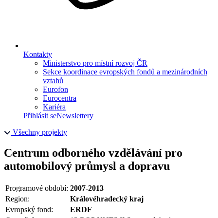
Kontakty
Ministerstvo pro místní rozvoj ČR
Sekce koordinace evropských fondů a mezinárodních
vztahů
Eurofon
Eurocentra
Kariéra
Přihlásit se
Newslettery
Všechny projekty
Centrum odborného vzdělávání pro
automobilový průmysl a dopravu
Programové období:
2007-2013
Region:
Královéhradecký kraj
Evropský fond:
ERDF