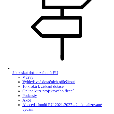
Jak získat dotaci z fondů EU
Výzvy
Vyhledávač dotačních příležitostí
10 kroků k získání dotace
Online kurz projektového řízení
Podcasty
Akce
Abeceda fondů EU 2021-2027 - 2. aktualizované
vydání