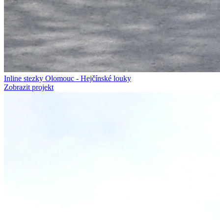
Inline stezky Olomouc - Hejčínské louky
Zobrazit projekt