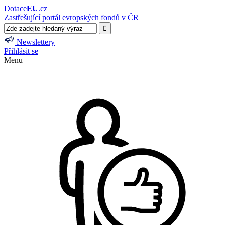
Dotace
EU
.cz
Zastřešující portál evropských fondů v ČR
Newslettery
Přihlásit se
Menu