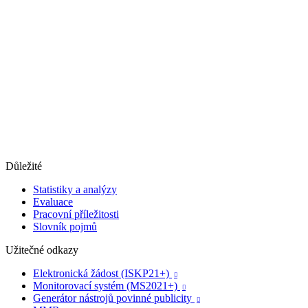
Důležité
Statistiky a analýzy
Evaluace
Pracovní příležitosti
Slovník pojmů
Užitečné odkazy
Elektronická žádost (ISKP21+)

Monitorovací systém (MS2021+)

Generátor nástrojů povinné publicity
