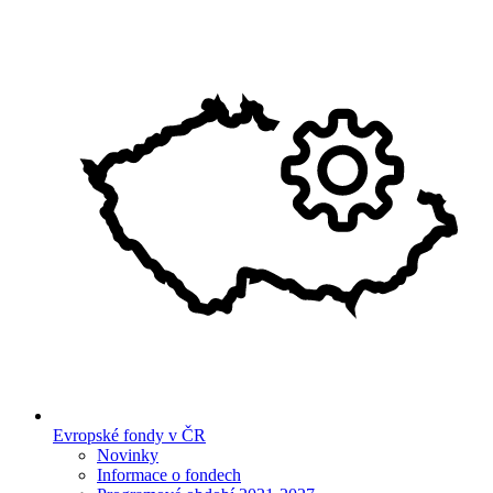
Evropské fondy v ČR
Novinky
Informace o fondech