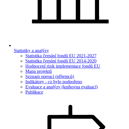
Statistiky a analýzy
Statistika čerpání fondů EU 2021-2027
Statistika čerpání fondů EU 2014-2020
Hodnocení rizik implementace fondů EU
Mapa projektů
Seznam operací (příjemců)
Indikátory - co bylo podpořeno
Evaluace a analýzy (knihovna evaluací)
Publikace