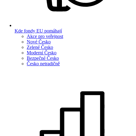
Kde fondy EU pomáhají
Akce pro veřejnost
Nové Česko
Zelené Česko
Moderní Česko
Bezpečné Česko
Česko netradičně