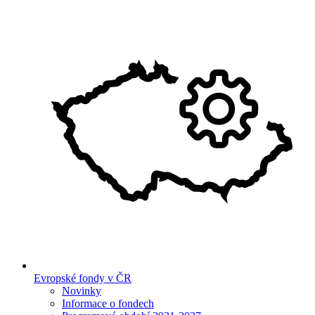
Evropské fondy v ČR
Novinky
Informace o fondech