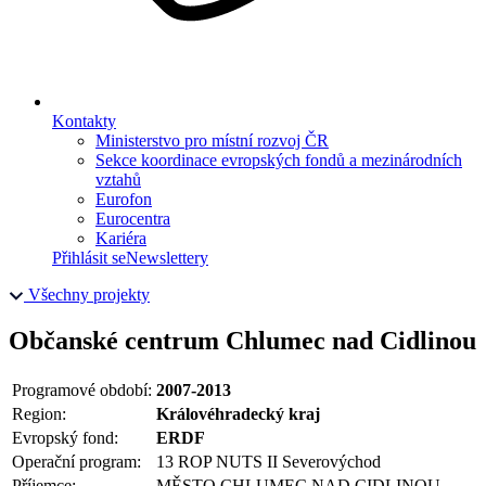
Kontakty
Ministerstvo pro místní rozvoj ČR
Sekce koordinace evropských fondů a mezinárodních
vztahů
Eurofon
Eurocentra
Kariéra
Přihlásit se
Newslettery
Všechny projekty
Občanské centrum Chlumec nad Cidlinou
Programové období:
2007-2013
Region:
Královéhradecký kraj
Evropský fond:
ERDF
Operační program:
13 ROP NUTS II Severovýchod
Příjemce:
MĚSTO CHLUMEC NAD CIDLINOU