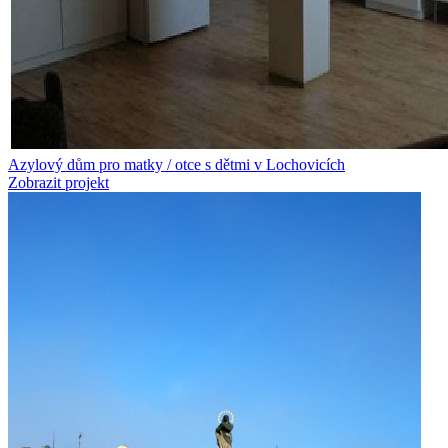
Azylový dům pro matky / otce s dětmi v Lochovicích
Zobrazit projekt