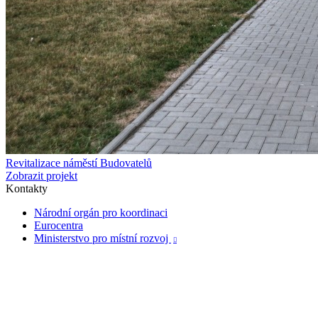
Revitalizace náměstí Budovatelů
Zobrazit projekt
Kontakty
Národní orgán pro koordinaci
Eurocentra
Ministerstvo pro místní rozvoj
