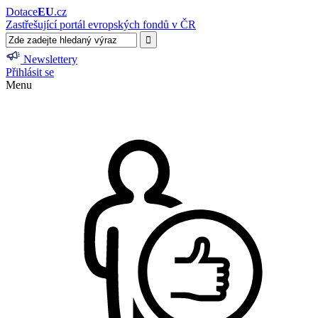
Dotace
EU
.cz
Zastřešující portál evropských fondů v ČR
Newslettery
Přihlásit se
Menu