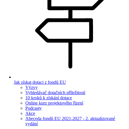
Jak získat dotaci z fondů EU
Výzvy
Vyhledávač dotačních příležitostí
10 kroků k získání dotace
Online kurz projektového řízení
Podcasty
Akce
Abeceda fondů EU 2021-2027 - 2. aktualizované
vydání