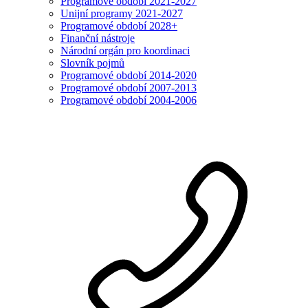
Programové období 2021-2027
Unijní programy 2021-2027
Programové období 2028+
Finanční nástroje
Národní orgán pro koordinaci
Slovník pojmů
Programové období 2014-2020
Programové období 2007-2013
Programové období 2004-2006