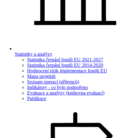
Statistiky a analýzy
Statistika čerpání fondů EU 2021-2027
Statistika čerpání fondů EU 2014-2020
Hodnocení rizik implementace fondů EU
Mapa projektů
Seznam operací (příjemců)
Indikátory - co bylo podpořeno
Evaluace a analýzy (knihovna evaluací)
Publikace