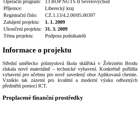
Operační program:
13 ROP NUTS II Severovýchod
Příjemce:
Liberecký kraj
Registrační číslo:
CZ.1.13/4.2.00/05.00397
Zahájení projektu:
1. 1. 2009
Ukončení projektu:
31. 3. 2009
Téma projektu:
Podpora podnikatelů
Informace o projektu
Střední umělecko průmyslová škola sklářská v Železném Brodu
získala nové materiálně – technické vybavení. Konkrétně pořídila
vybavení pro učebnu pro nově zavedený obor Aplikovaná chemie.
Vzniklo tak zázemí pro kvalitní a moderní výuku odborných
předmětů pomocí ICT.
Proplacené finanční prostředky