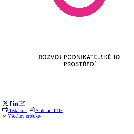
Tisknout
Stáhnout PDF
Všechny projekty