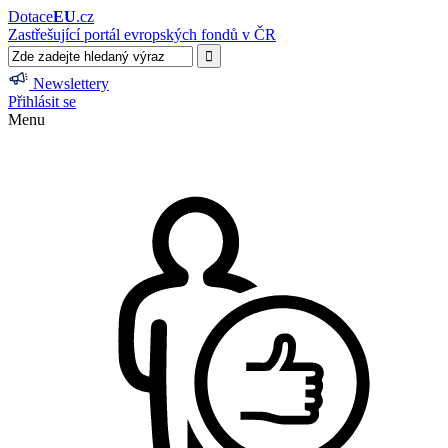
Dotace
EU
.cz
Zastřešující portál evropských fondů v ČR
Newslettery
Přihlásit se
Menu