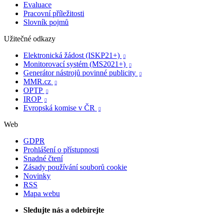
Evaluace
Pracovní příležitosti
Slovník pojmů
Užitečné odkazy
Elektronická žádost (ISKP21+)

Monitorovací systém (MS2021+)

Generátor nástrojů povinné publicity

MMR.cz

OPTP

IROP

Evropská komise v ČR

Web
GDPR
Prohlášení o přístupnosti
Snadné čtení
Zásady používání souborů cookie
Novinky
RSS
Mapa webu
Sledujte nás a odebírejte