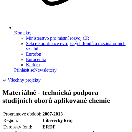
Kontakty
Ministerstvo pro místní rozvoj ČR
Sekce koordinace evropských fondů a mezinárodních
vztahů
Eurofon
Eurocentra
Kariéra
Přihlásit se
Newslettery
Všechny projekty
Materiálně - technická podpora
studijních oborů aplikované chemie
Programové období:
2007-2013
Region:
Liberecký kraj
Evropský fond:
ERDF