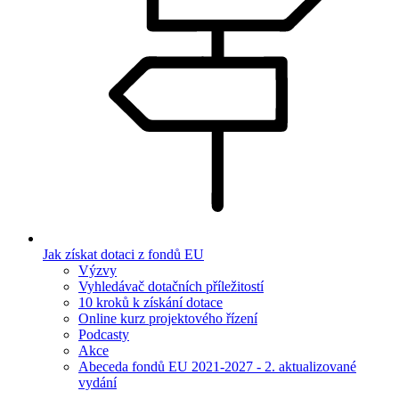
Jak získat dotaci z fondů EU
Výzvy
Vyhledávač dotačních příležitostí
10 kroků k získání dotace
Online kurz projektového řízení
Podcasty
Akce
Abeceda fondů EU 2021-2027 - 2. aktualizované
vydání