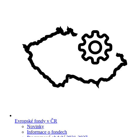
Evropské fondy v ČR
Novinky
Informace o fondech