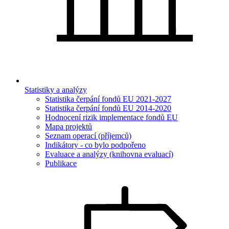
Statistiky a analýzy
Statistika čerpání fondů EU 2021-2027
Statistika čerpání fondů EU 2014-2020
Hodnocení rizik implementace fondů EU
Mapa projektů
Seznam operací (příjemců)
Indikátory - co bylo podpořeno
Evaluace a analýzy (knihovna evaluací)
Publikace