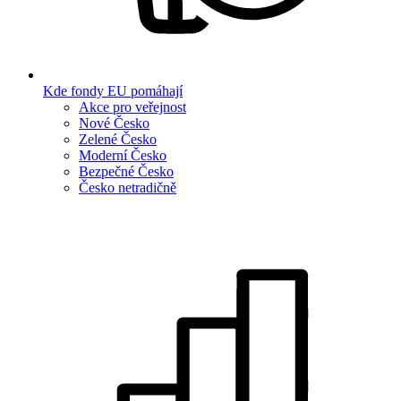
Kde fondy EU pomáhají
Akce pro veřejnost
Nové Česko
Zelené Česko
Moderní Česko
Bezpečné Česko
Česko netradičně