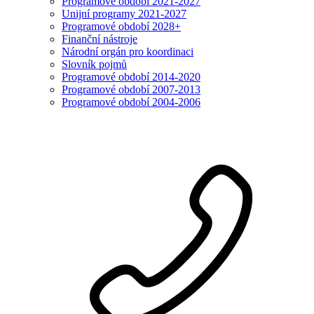
Programové období 2021-2027
Unijní programy 2021-2027
Programové období 2028+
Finanční nástroje
Národní orgán pro koordinaci
Slovník pojmů
Programové období 2014-2020
Programové období 2007-2013
Programové období 2004-2006