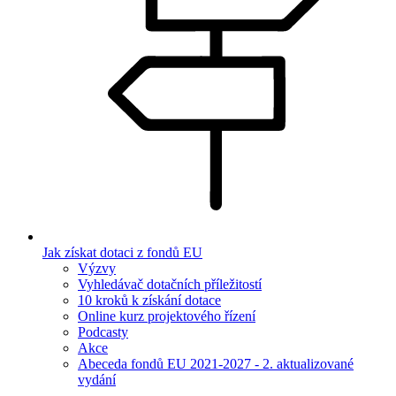
Jak získat dotaci z fondů EU
Výzvy
Vyhledávač dotačních příležitostí
10 kroků k získání dotace
Online kurz projektového řízení
Podcasty
Akce
Abeceda fondů EU 2021-2027 - 2. aktualizované
vydání