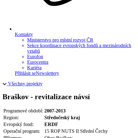
Kontakty
Ministerstvo pro místní rozvoj ČR
Sekce koordinace evropských fondů a mezinárodních
vztahů
Eurofon
Eurocentra
Kariéra
Přihlásit se
Newslettery
Všechny projekty
Braškov - revitalizace návsí
Programové období:
2007-2013
Region:
Středočeský kraj
Evropský fond:
ERDF
Operační program:
15 ROP NUTS II Střední Čechy
Příjemce:
Obec Braškov