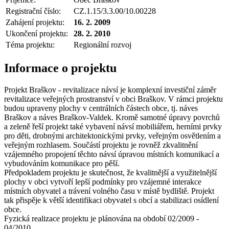
Registrační číslo:
CZ.1.15/3.3.00/10.00228
Zahájení projektu:
16. 2. 2009
Ukončení projektu:
28. 2. 2010
Téma projektu:
Regionální rozvoj
Informace o projektu
Projekt Braškov - revitalizace návsí je komplexní investiční záměr
revitalizace veřejných prostranství v obci Braškov. V rámci projektu
budou upraveny plochy v centrálních částech obce, tj. náves
Braškov a náves Braškov-Valdek. Kromě samotné úpravy povrchů
a zeleně řeší projekt také vybavení návsí mobiliářem, herními prvky
pro děti, drobnými architektonickými prvky, veřejným osvětlením a
veřejným rozhlasem. Součástí projektu je rovněž zkvalitnění
vzájemného propojení těchto návsí úpravou místních komunikací a
vybudováním komunikace pro pěší.
Předpokladem projektu je skutečnost, že kvalitnější a využitelnější
plochy v obci vytvoří lepší podmínky pro vzájemné interakce
místních obyvatel a trávení volného času v místě bydliště. Projekt
tak přispěje k větší identifikaci obyvatel s obcí a stabilizaci osídlení
obce.
Fyzická realizace projektu je plánována na období 02/2009 -
04/2010.