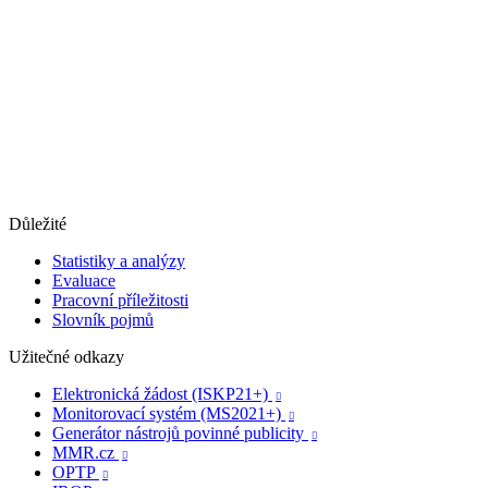
Důležité
Statistiky a analýzy
Evaluace
Pracovní příležitosti
Slovník pojmů
Užitečné odkazy
Elektronická žádost (ISKP21+)

Monitorovací systém (MS2021+)

Generátor nástrojů povinné publicity

MMR.cz

OPTP
