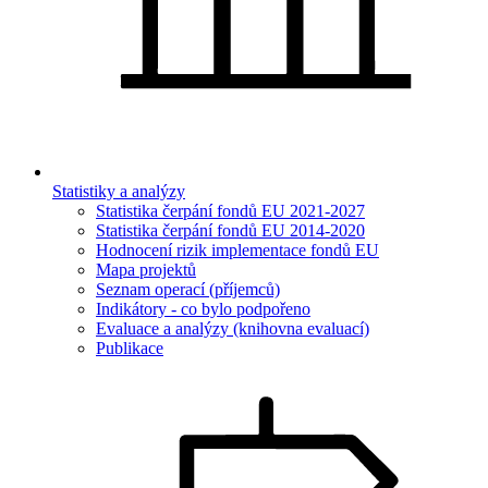
Statistiky a analýzy
Statistika čerpání fondů EU 2021-2027
Statistika čerpání fondů EU 2014-2020
Hodnocení rizik implementace fondů EU
Mapa projektů
Seznam operací (příjemců)
Indikátory - co bylo podpořeno
Evaluace a analýzy (knihovna evaluací)
Publikace