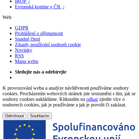
IROP

Evropská komise v ČR

Web
GDPR
Prohlášení o přístupnosti
Snadné čtení
Zásady používání souborů cookie
Novinky
RSS
Mapa webu
Sledujte nás a odebírejte
K provozování webu a analýze návštěvnosti používáme soubory
cookies. Procházením webových stránek jste srozuměni s tím, jak se
soubory cookies nakládáme. Kliknutím na
odkaz
zjistíte více o
souborech cookies, jak je používáme a jak je povolit či zakázat.
Odmítnout
Souhlasím