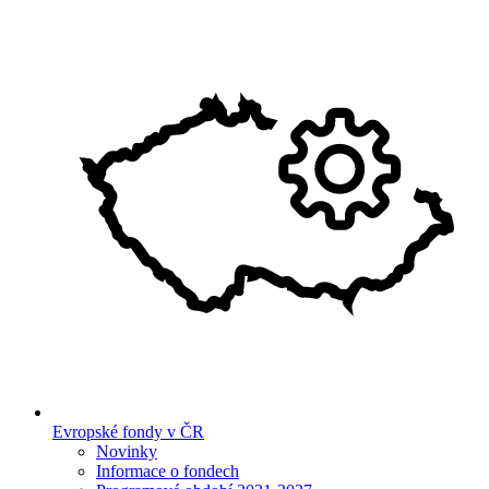
Evropské fondy v ČR
Novinky
Informace o fondech