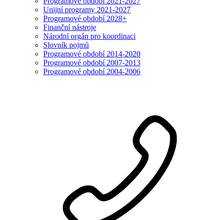
Programové období 2021-2027
Unijní programy 2021-2027
Programové období 2028+
Finanční nástroje
Národní orgán pro koordinaci
Slovník pojmů
Programové období 2014-2020
Programové období 2007-2013
Programové období 2004-2006