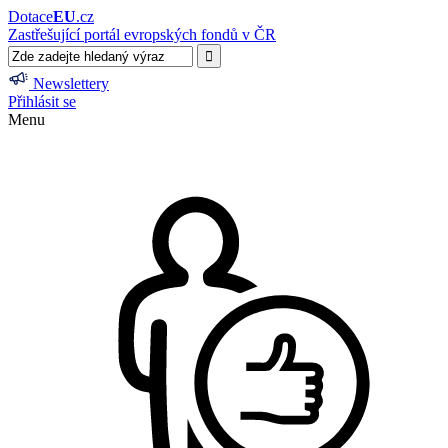
Dotace
EU
.cz
Zastřešující portál evropských fondů v ČR
Newslettery
Přihlásit se
Menu