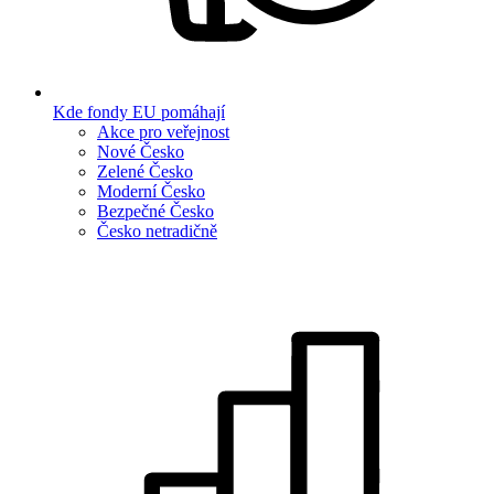
Kde fondy EU pomáhají
Akce pro veřejnost
Nové Česko
Zelené Česko
Moderní Česko
Bezpečné Česko
Česko netradičně