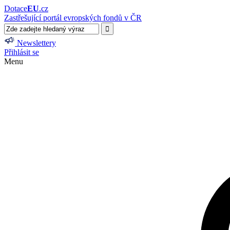
Dotace
EU
.cz
Zastřešující portál evropských fondů v ČR
Newslettery
Přihlásit se
Menu