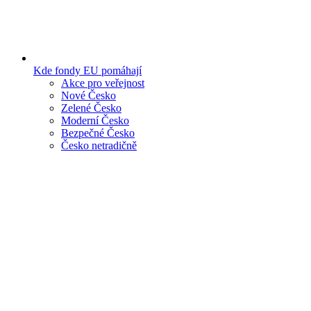
Kde fondy EU pomáhají
Akce pro veřejnost
Nové Česko
Zelené Česko
Moderní Česko
Bezpečné Česko
Česko netradičně