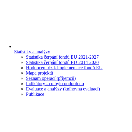
Statistiky a analýzy
Statistika čerpání fondů EU 2021-2027
Statistika čerpání fondů EU 2014-2020
Hodnocení rizik implementace fondů EU
Mapa projektů
Seznam operací (příjemců)
Indikátory - co bylo podpořeno
Evaluace a analýzy (knihovna evaluací)
Publikace