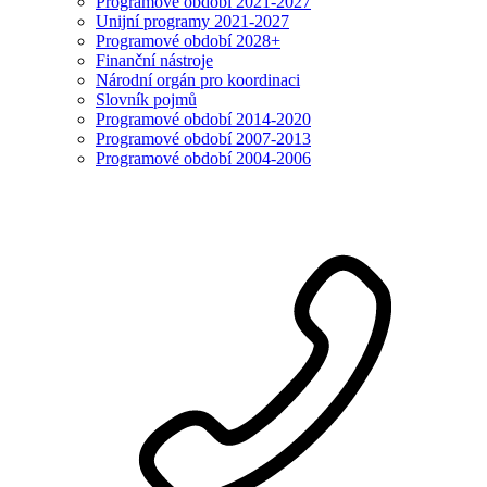
Programové období 2021-2027
Unijní programy 2021-2027
Programové období 2028+
Finanční nástroje
Národní orgán pro koordinaci
Slovník pojmů
Programové období 2014-2020
Programové období 2007-2013
Programové období 2004-2006