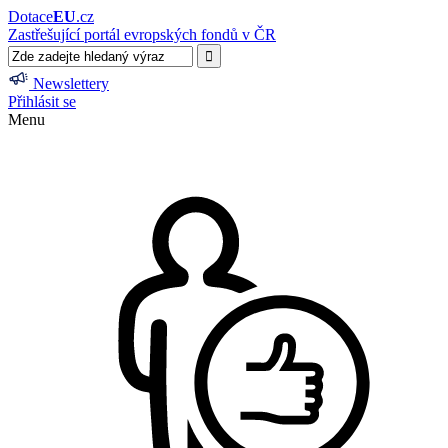
Dotace
EU
.cz
Zastřešující portál evropských fondů v ČR
Newslettery
Přihlásit se
Menu