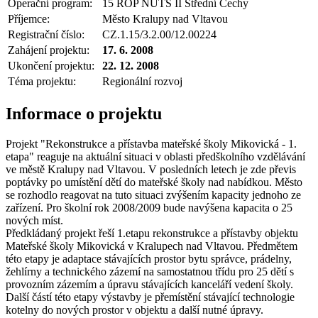
Operační program:
15 ROP NUTS II Střední Čechy
Příjemce:
Město Kralupy nad Vltavou
Registrační číslo:
CZ.1.15/3.2.00/12.00224
Zahájení projektu:
17. 6. 2008
Ukončení projektu:
22. 12. 2008
Téma projektu:
Regionální rozvoj
Informace o projektu
Projekt "Rekonstrukce a přístavba mateřské školy Mikovická - 1.
etapa" reaguje na aktuální situaci v oblasti předškolního vzdělávání
ve městě Kralupy nad Vltavou. V posledních letech je zde převis
poptávky po umístění dětí do mateřské školy nad nabídkou. Město
se rozhodlo reagovat na tuto situaci zvýšením kapacity jednoho ze
zařízení. Pro školní rok 2008/2009 bude navýšena kapacita o 25
nových míst.
Předkládaný projekt řeší 1.etapu rekonstrukce a přístavby objektu
Mateřské školy Mikovická v Kralupech nad Vltavou. Předmětem
této etapy je adaptace stávajících prostor bytu správce, prádelny,
žehlírny a technického zázemí na samostatnou třídu pro 25 dětí s
provozním zázemím a úpravu stávajících kanceláří vedení školy.
Další částí této etapy výstavby je přemístění stávající technologie
kotelny do nových prostor v objektu a další nutné úpravy.