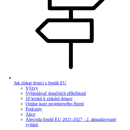
Jak získat dotaci z fondů EU
Výzvy
Vyhledávač dotačních příležitostí
10 kroků k získání dotace
Online kurz projektového řízení
Podcasty
Akce
Abeceda fondů EU 2021-2027 - 2. aktualizované
vydání