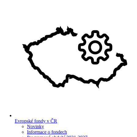
Evropské fondy v ČR
Novinky
Informace o fondech