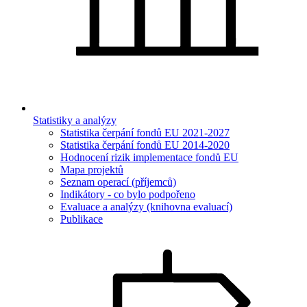
Statistiky a analýzy
Statistika čerpání fondů EU 2021-2027
Statistika čerpání fondů EU 2014-2020
Hodnocení rizik implementace fondů EU
Mapa projektů
Seznam operací (příjemců)
Indikátory - co bylo podpořeno
Evaluace a analýzy (knihovna evaluací)
Publikace