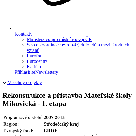
Kontakty
Ministerstvo pro místní rozvoj ČR
Sekce koordinace evropských fondů a mezinárodních
vztahů
Eurofon
Eurocentra
Kariéra
Přihlásit se
Newslettery
Všechny projekty
Rekonstrukce a přístavba Mateřské školy
Mikovická - 1. etapa
Programové období:
2007-2013
Region:
Středočeský kraj
Evropský fond:
ERDF