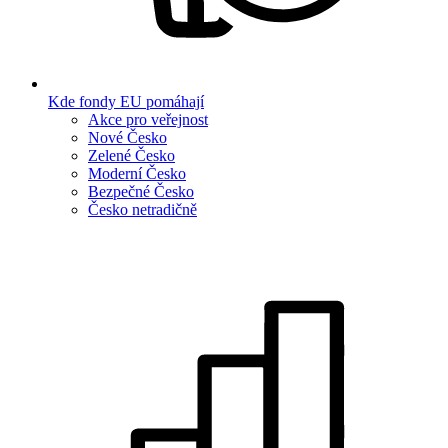
Kde fondy EU pomáhají
Akce pro veřejnost
Nové Česko
Zelené Česko
Moderní Česko
Bezpečné Česko
Česko netradičně