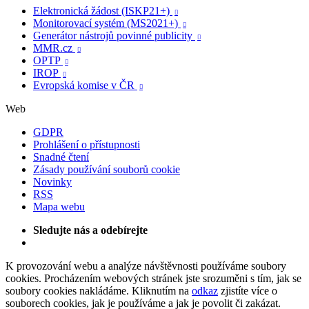
Elektronická žádost (ISKP21+)

Monitorovací systém (MS2021+)

Generátor nástrojů povinné publicity

MMR.cz

OPTP

IROP

Evropská komise v ČR

Web
GDPR
Prohlášení o přístupnosti
Snadné čtení
Zásady používání souborů cookie
Novinky
RSS
Mapa webu
Sledujte nás a odebírejte
K provozování webu a analýze návštěvnosti používáme soubory
cookies. Procházením webových stránek jste srozuměni s tím, jak se
soubory cookies nakládáme. Kliknutím na
odkaz
zjistíte více o
souborech cookies, jak je používáme a jak je povolit či zakázat.