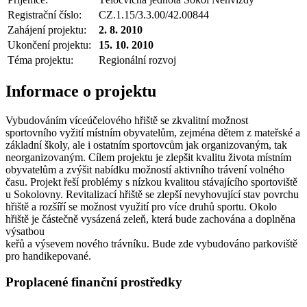
Registrační číslo:
CZ.1.15/3.3.00/42.00844
Zahájení projektu:
2. 8. 2010
Ukončení projektu:
15. 10. 2010
Téma projektu:
Regionální rozvoj
Informace o projektu
Vybudováním víceúčelového hřiště se zkvalitní možnost
sportovního vyžití místním obyvatelům, zejména dětem z mateřské a
základní školy, ale i ostatním sportovcům jak organizovaným, tak
neorganizovaným. Cílem projektu je zlepšit kvalitu života místním
obyvatelům a zvýšit nabídku možností aktivního trávení volného
času. Projekt řeší problémy s nízkou kvalitou stávajícího sportoviště
u Sokolovny. Revitalizací hřiště se zlepší nevyhovující stav povrchu
hřiště a rozšíří se možnost využití pro více druhů sportu. Okolo
hřiště je částečně vysázená zeleň, která bude zachována a doplněna
výsatbou
keřů a výsevem nového trávníku. Bude zde vybudováno parkoviště
pro handikepované.
Proplacené finanční prostředky