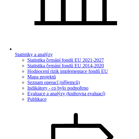
Statistiky a analýzy
Statistika čerpání fondů EU 2021-2027
Statistika čerpání fondů EU 2014-2020
Hodnocení rizik implementace fondů EU
Mapa projektů
Seznam operací (příjemců)
Indikátory - co bylo podpořeno
Evaluace a analýzy (knihovna evaluací)
Publikace