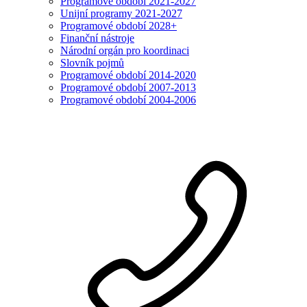
Programové období 2021-2027
Unijní programy 2021-2027
Programové období 2028+
Finanční nástroje
Národní orgán pro koordinaci
Slovník pojmů
Programové období 2014-2020
Programové období 2007-2013
Programové období 2004-2006