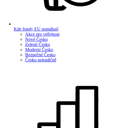
Kde fondy EU pomáhají
Akce pro veřejnost
Nové Česko
Zelené Česko
Moderní Česko
Bezpečné Česko
Česko netradičně