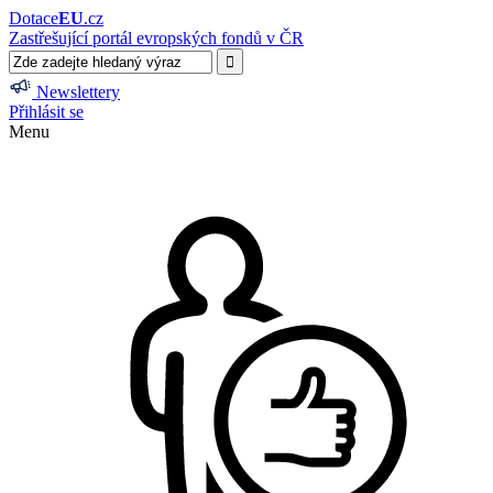
Dotace
EU
.cz
Zastřešující portál evropských fondů v ČR
Newslettery
Přihlásit se
Menu