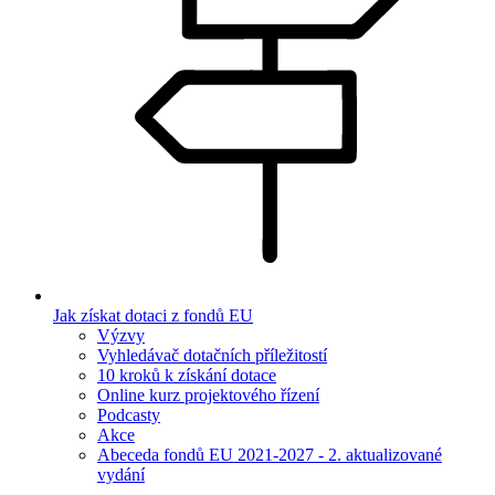
Jak získat dotaci z fondů EU
Výzvy
Vyhledávač dotačních příležitostí
10 kroků k získání dotace
Online kurz projektového řízení
Podcasty
Akce
Abeceda fondů EU 2021-2027 - 2. aktualizované
vydání