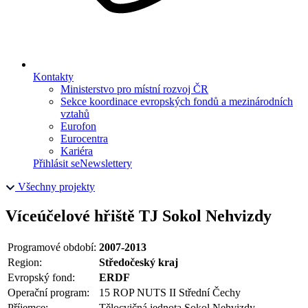
Kontakty
Ministerstvo pro místní rozvoj ČR
Sekce koordinace evropských fondů a mezinárodních
vztahů
Eurofon
Eurocentra
Kariéra
Přihlásit se
Newslettery
Všechny projekty
Víceúčelové hřiště TJ Sokol Nehvizdy
Programové období:
2007-2013
Region:
Středočeský kraj
Evropský fond:
ERDF
Operační program:
15 ROP NUTS II Střední Čechy
Příjemce:
Tělocvičná jednota Sokol Nehvizdy