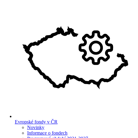
Evropské fondy v ČR
Novinky
Informace o fondech