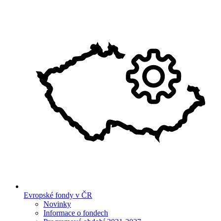
Evropské fondy v ČR
Novinky
Informace o fondech