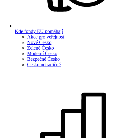
Kde fondy EU pomáhají
Akce pro veřejnost
Nové Česko
Zelené Česko
Moderní Česko
Bezpečné Česko
Česko netradičně