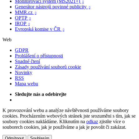
Monitorovací systém (MS2021+)

Generátor nástrojů povinné publicity

MMR.cz

OPTP

IROP

Evropská komise v ČR

Web
GDPR
Prohlášení o přístupnosti
Snadné čtení
Zásady používání souborů cookie
Novinky
RSS
Mapa webu
Sledujte nás a odebírejte
K provozování webu a analýze návštěvnosti používáme soubory
cookies. Procházením webových stránek jste srozuměni s tím, jak se
soubory cookies nakládáme. Kliknutím na
odkaz
zjistíte více o
souborech cookies, jak je používáme a jak je povolit či zakázat.
Odmítnout
Souhlasím