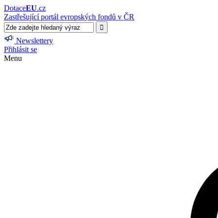
Dotace
EU
.cz
Zastřešující portál evropských fondů v ČR
Newslettery
Přihlásit se
Menu