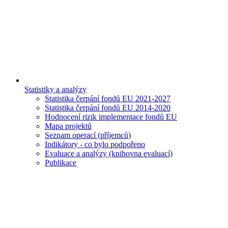
Statistiky a analýzy
Statistika čerpání fondů EU 2021-2027
Statistika čerpání fondů EU 2014-2020
Hodnocení rizik implementace fondů EU
Mapa projektů
Seznam operací (příjemců)
Indikátory - co bylo podpořeno
Evaluace a analýzy (knihovna evaluací)
Publikace