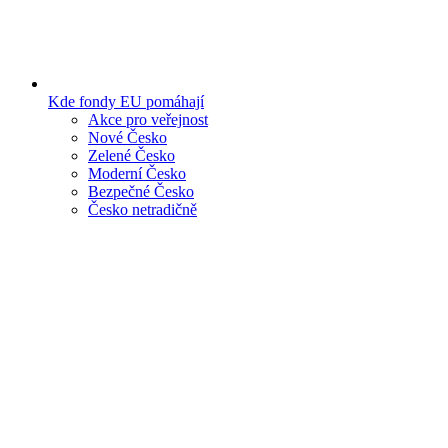
Kde fondy EU pomáhají
Akce pro veřejnost
Nové Česko
Zelené Česko
Moderní Česko
Bezpečné Česko
Česko netradičně