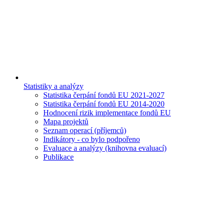
Statistiky a analýzy
Statistika čerpání fondů EU 2021-2027
Statistika čerpání fondů EU 2014-2020
Hodnocení rizik implementace fondů EU
Mapa projektů
Seznam operací (příjemců)
Indikátory - co bylo podpořeno
Evaluace a analýzy (knihovna evaluací)
Publikace