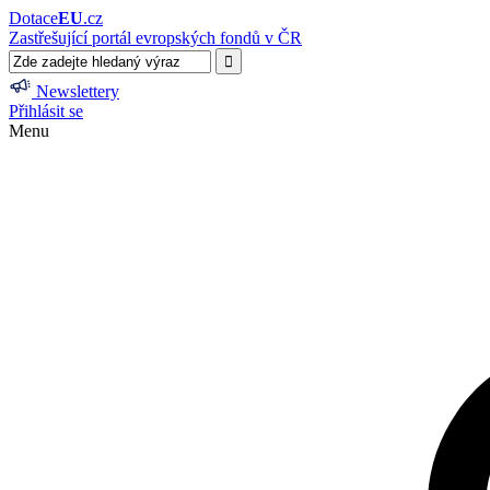
Dotace
EU
.cz
Zastřešující portál evropských fondů v ČR
Newslettery
Přihlásit se
Menu