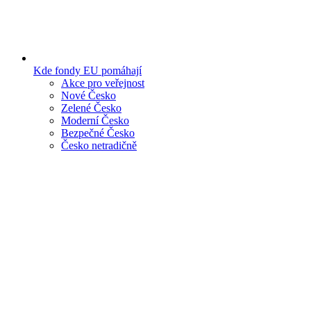
Kde fondy EU pomáhají
Akce pro veřejnost
Nové Česko
Zelené Česko
Moderní Česko
Bezpečné Česko
Česko netradičně