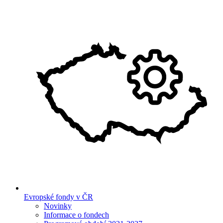
Evropské fondy v ČR
Novinky
Informace o fondech