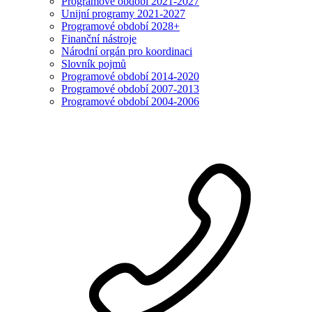
Programové období 2021-2027
Unijní programy 2021-2027
Programové období 2028+
Finanční nástroje
Národní orgán pro koordinaci
Slovník pojmů
Programové období 2014-2020
Programové období 2007-2013
Programové období 2004-2006