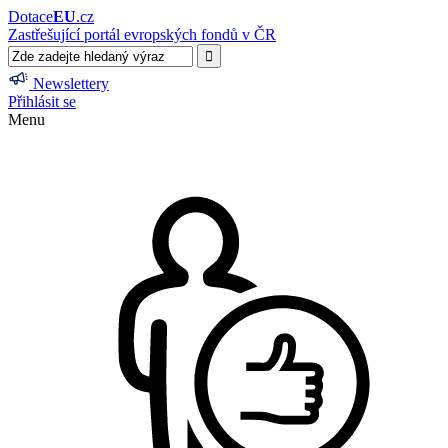
Dotace
EU
.cz
Zastřešující portál evropských fondů v ČR
Newslettery
Přihlásit se
Menu