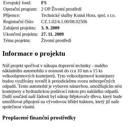
Evropský fond:
FS
Operační program:
2 OP Životní prostředí
Příjemce:
Technické služby Kutná Hora, spol. s r.o.
Registrační číslo:
CZ.1.02/4.1.00/08.02506
Zahájení projektu:
3. 9. 2009
Ukončení projektu:
27. 11. 2009
Téma projektu:
Životní prostředí
Informace o projektu
Náš projekt spočíval v nákupu dopravní techniky - malého
nákladního automobilu o nosnosti do cca 10 tun a 15 ks
velkoobjemových kontejnerů. Tyto velkoobjemové kontejnery
budou využívány rovněž k periodickému svozu nebezpečných
odpadů. Tento automobil je vybaven nástavbou, umožňujícím nést
kontejnery a hydraulickou podávací rukou pro nakládku odpadů.
Další součástí naší žádosti byl nákup štěpkovače dřeva, který bude
umožňovat připojení na vývodovou hřídel traktoru, který již naše
společnost vlastní.
Proplacené finanční prostředky