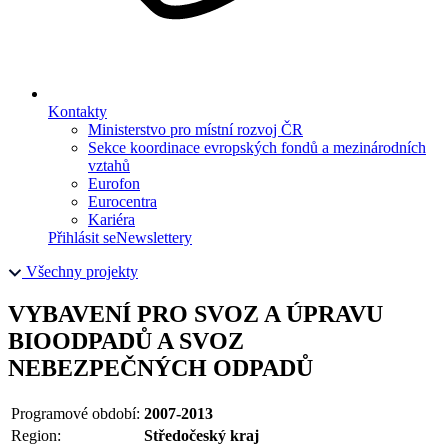
Kontakty
Ministerstvo pro místní rozvoj ČR
Sekce koordinace evropských fondů a mezinárodních
vztahů
Eurofon
Eurocentra
Kariéra
Přihlásit se
Newslettery
Všechny projekty
VYBAVENÍ PRO SVOZ A ÚPRAVU
BIOODPADŮ A SVOZ
NEBEZPEČNÝCH ODPADŮ
Programové období:
2007-2013
Region:
Středočeský kraj