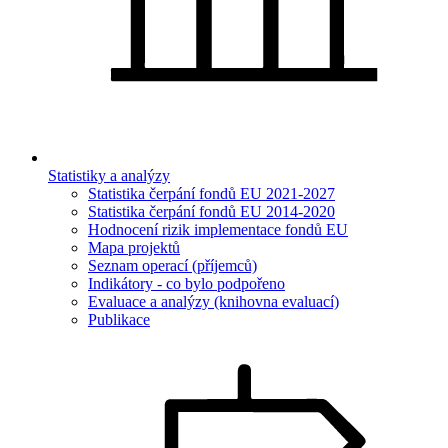
Statistiky a analýzy
Statistika čerpání fondů EU 2021-2027
Statistika čerpání fondů EU 2014-2020
Hodnocení rizik implementace fondů EU
Mapa projektů
Seznam operací (příjemců)
Indikátory - co bylo podpořeno
Evaluace a analýzy (knihovna evaluací)
Publikace