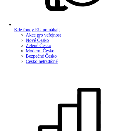
Kde fondy EU pomáhají
Akce pro veřejnost
Nové Česko
Zelené Česko
Moderní Česko
Bezpečné Česko
Česko netradičně