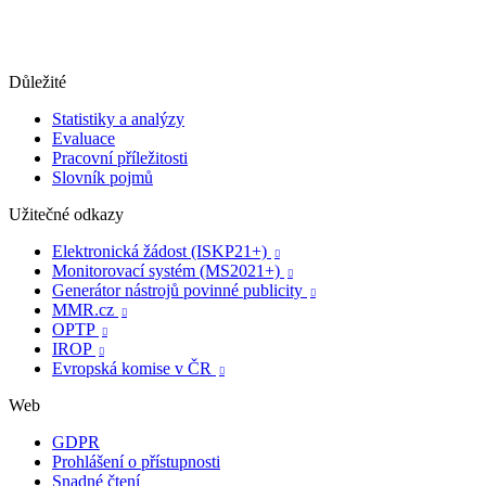
Důležité
Statistiky a analýzy
Evaluace
Pracovní příležitosti
Slovník pojmů
Užitečné odkazy
Elektronická žádost (ISKP21+)

Monitorovací systém (MS2021+)

Generátor nástrojů povinné publicity

MMR.cz

OPTP

IROP

Evropská komise v ČR

Web
GDPR
Prohlášení o přístupnosti
Snadné čtení