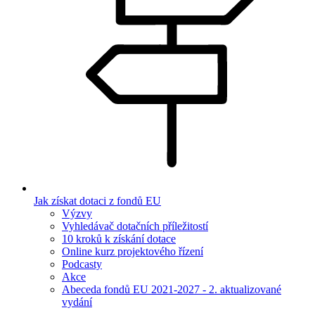
Jak získat dotaci z fondů EU
Výzvy
Vyhledávač dotačních příležitostí
10 kroků k získání dotace
Online kurz projektového řízení
Podcasty
Akce
Abeceda fondů EU 2021-2027 - 2. aktualizované
vydání