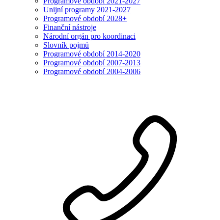
Programové období 2021-2027
Unijní programy 2021-2027
Programové období 2028+
Finanční nástroje
Národní orgán pro koordinaci
Slovník pojmů
Programové období 2014-2020
Programové období 2007-2013
Programové období 2004-2006