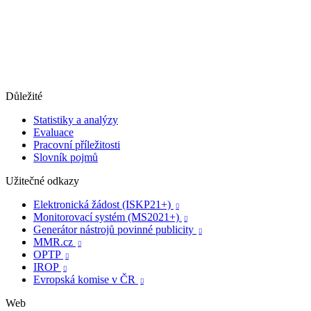
Důležité
Statistiky a analýzy
Evaluace
Pracovní příležitosti
Slovník pojmů
Užitečné odkazy
Elektronická žádost (ISKP21+)

Monitorovací systém (MS2021+)

Generátor nástrojů povinné publicity

MMR.cz

OPTP

IROP

Evropská komise v ČR

Web