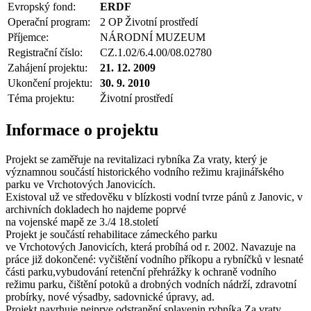
Evropský fond:
ERDF
Operační program:
2 OP Životní prostředí
Příjemce:
NÁRODNÍ MUZEUM
Registrační číslo:
CZ.1.02/6.4.00/08.02780
Zahájení projektu:
21. 12. 2009
Ukončení projektu:
30. 9. 2010
Téma projektu:
Životní prostředí
Informace o projektu
Projekt se zaměřuje na revitalizaci rybníka Za vraty, který je
významnou součástí historického vodního režimu krajinářského
parku ve Vrchotových Janovicích.
Existoval už ve středověku v blízkosti vodní tvrze pánů z Janovic, v
archivních dokladech ho najdeme poprvé
na vojenské mapě ze 3./4 18.století
Projekt je součástí rehabilitace zámeckého parku
ve Vrchotových Janovicích, která probíhá od r. 2002. Navazuje na
práce již dokončené: vyčištění vodního příkopu a rybníčků v lesnaté
části parku,vybudování retenční přehrážky k ochraně vodního
režimu parku, čištění potoků a drobných vodních nádrží, zdravotní
probírky, nové výsadby, sadovnické úpravy, ad.
Projekt navrhuje nejprve odstranění splavenin rybníka Za vraty,