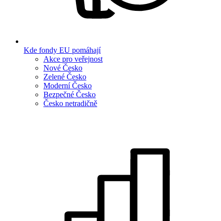
Kde fondy EU pomáhají
Akce pro veřejnost
Nové Česko
Zelené Česko
Moderní Česko
Bezpečné Česko
Česko netradičně