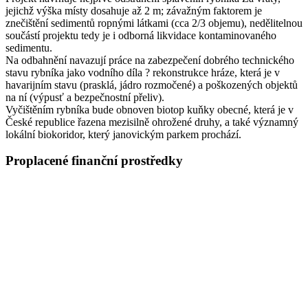
jejichž výška místy dosahuje až 2 m; závažným faktorem je
znečištění sedimentů ropnými látkami (cca 2/3 objemu), nedělitelnou
součástí projektu tedy je i odborná likvidace kontaminovaného
sedimentu.
Na odbahnění navazují práce na zabezpečení dobrého technického
stavu rybníka jako vodního díla ? rekonstrukce hráze, která je v
havarijním stavu (prasklá, jádro rozmočené) a poškozených objektů
na ní (výpusť a bezpečnostní přeliv).
Vyčištěním rybníka bude obnoven biotop kuňky obecné, která je v
České republice řazena mezisilně ohrožené druhy, a také významný
lokální biokoridor, který janovickým parkem prochází.
Proplacené finanční prostředky