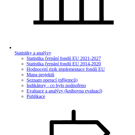
Statistiky a analýzy
Statistika čerpání fondů EU 2021-2027
Statistika čerpání fondů EU 2014-2020
Hodnocení rizik implementace fondů EU
Mapa projektů
Seznam operací (příjemců)
Indikátory - co bylo podpořeno
Evaluace a analýzy (knihovna evaluací)
Publikace