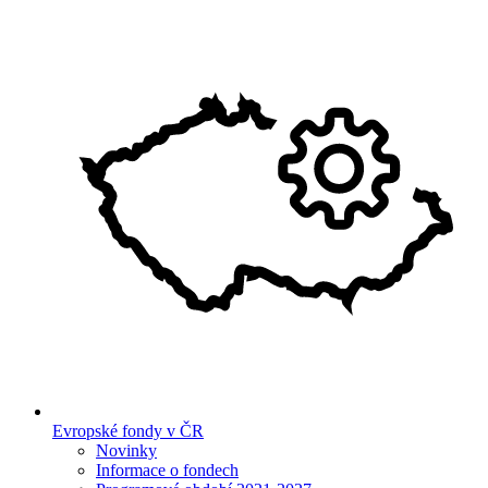
Evropské fondy v ČR
Novinky
Informace o fondech