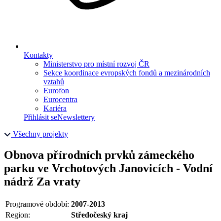
Kontakty
Ministerstvo pro místní rozvoj ČR
Sekce koordinace evropských fondů a mezinárodních
vztahů
Eurofon
Eurocentra
Kariéra
Přihlásit se
Newslettery
Všechny projekty
Obnova přírodních prvků zámeckého
parku ve Vrchotových Janovicích - Vodní
nádrž Za vraty
Programové období:
2007-2013
Region:
Středočeský kraj