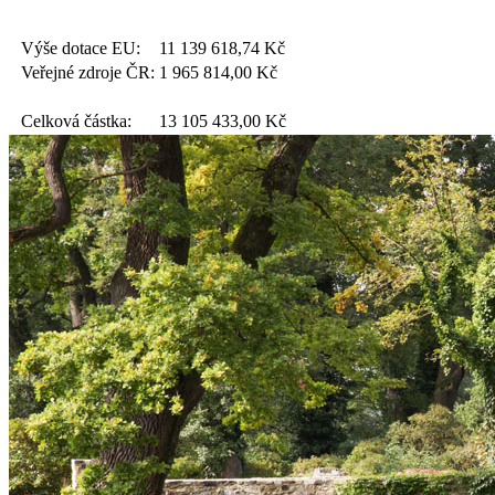
Výše dotace EU:
11 139 618,74
Kč
Veřejné zdroje ČR:
1 965 814,00
Kč
Celková částka:
13 105 433,00
Kč