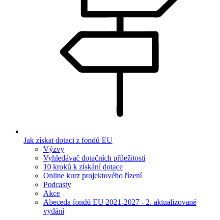
Jak získat dotaci z fondů EU
Výzvy
Vyhledávač dotačních příležitostí
10 kroků k získání dotace
Online kurz projektového řízení
Podcasty
Akce
Abeceda fondů EU 2021-2027 - 2. aktualizované
vydání