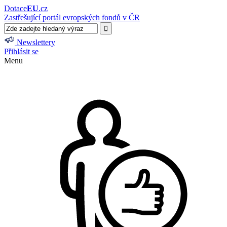
Dotace
EU
.cz
Zastřešující portál evropských fondů v ČR
Newslettery
Přihlásit se
Menu