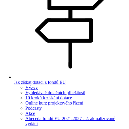
Jak získat dotaci z fondů EU
Výzvy
Vyhledávač dotačních příležitostí
10 kroků k získání dotace
Online kurz projektového řízení
Podcasty
Akce
Abeceda fondů EU 2021-2027 - 2. aktualizované
vydání