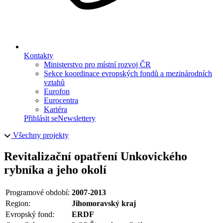
Kontakty
Ministerstvo pro místní rozvoj ČR
Sekce koordinace evropských fondů a mezinárodních
vztahů
Eurofon
Eurocentra
Kariéra
Přihlásit se
Newslettery
Všechny projekty
Revitalizační opatření Unkovického
rybníka a jeho okolí
Programové období:
2007-2013
Region:
Jihomoravský kraj
Evropský fond:
ERDF