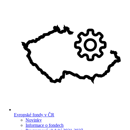
Evropské fondy v ČR
Novinky
Informace o fondech