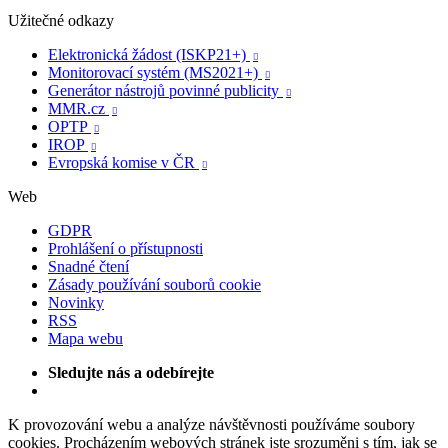
Užitečné odkazy
Elektronická žádost (ISKP21+)

Monitorovací systém (MS2021+)

Generátor nástrojů povinné publicity

MMR.cz

OPTP

IROP

Evropská komise v ČR

Web
GDPR
Prohlášení o přístupnosti
Snadné čtení
Zásady používání souborů cookie
Novinky
RSS
Mapa webu
Sledujte nás a odebírejte
K provozování webu a analýze návštěvnosti používáme soubory
cookies. Procházením webových stránek jste srozuměni s tím, jak se