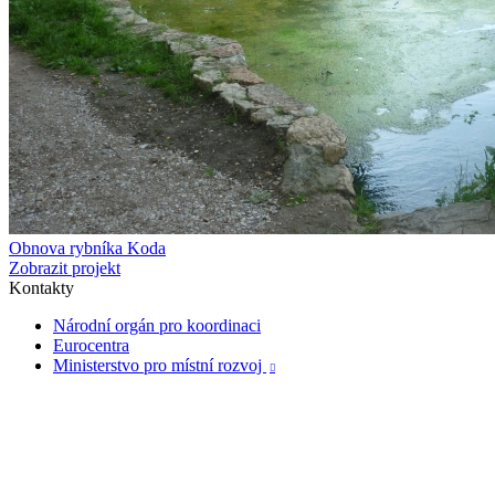
Obnova rybníka Koda
Zobrazit projekt
Kontakty
Národní orgán pro koordinaci
Eurocentra
Ministerstvo pro místní rozvoj
