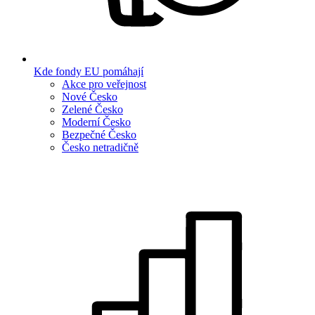
Kde fondy EU pomáhají
Akce pro veřejnost
Nové Česko
Zelené Česko
Moderní Česko
Bezpečné Česko
Česko netradičně