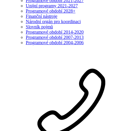
Programové období 2021-2027
Unijní programy 2021-2027
Programové období 2028+
Finanční nástroje
Národní orgán pro koordinaci
Slovník pojmů
Programové období 2014-2020
Programové období 2007-2013
Programové období 2004-2006