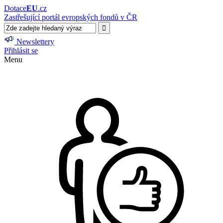
Dotace
EU
.cz
Zastřešující portál evropských fondů v ČR
Newslettery
Přihlásit se
Menu