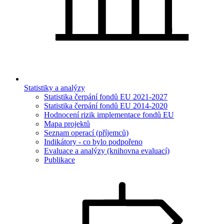
Statistiky a analýzy
Statistika čerpání fondů EU 2021-2027
Statistika čerpání fondů EU 2014-2020
Hodnocení rizik implementace fondů EU
Mapa projektů
Seznam operací (příjemců)
Indikátory - co bylo podpořeno
Evaluace a analýzy (knihovna evaluací)
Publikace