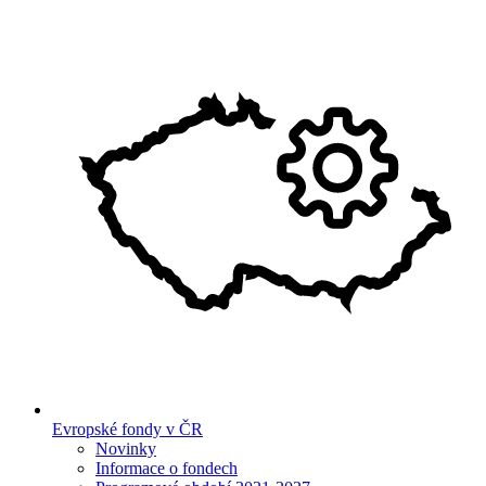
Evropské fondy v ČR
Novinky
Informace o fondech