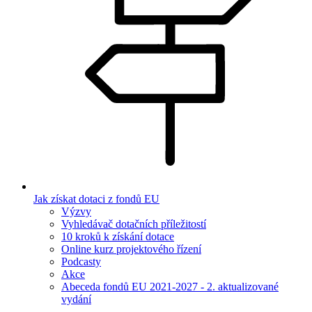
Jak získat dotaci z fondů EU
Výzvy
Vyhledávač dotačních příležitostí
10 kroků k získání dotace
Online kurz projektového řízení
Podcasty
Akce
Abeceda fondů EU 2021-2027 - 2. aktualizované
vydání