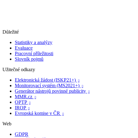
Důležité
Statistiky a analýzy
Evaluace
Pracovní příležitosti
Slovník pojmů
Užitečné odkazy
Elektronická žádost (ISKP21+)

Monitorovací systém (MS2021+)

Generátor nástrojů povinné publicity

MMR.cz

OPTP

IROP

Evropská komise v ČR

Web
GDPR