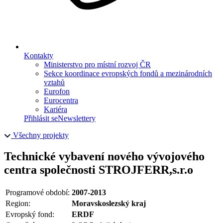
Kontakty
Ministerstvo pro místní rozvoj ČR
Sekce koordinace evropských fondů a mezinárodních
vztahů
Eurofon
Eurocentra
Kariéra
Přihlásit se
Newslettery
Všechny projekty
Technické vybavení nového vývojového
centra společnosti STROJFERR,s.r.o
Programové období:
2007-2013
Region:
Moravskoslezský kraj
Evropský fond:
ERDF