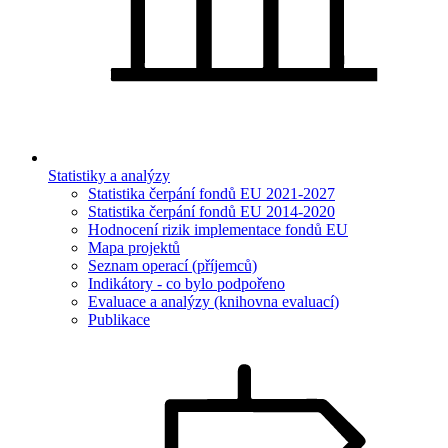
Statistiky a analýzy
Statistika čerpání fondů EU 2021-2027
Statistika čerpání fondů EU 2014-2020
Hodnocení rizik implementace fondů EU
Mapa projektů
Seznam operací (příjemců)
Indikátory - co bylo podpořeno
Evaluace a analýzy (knihovna evaluací)
Publikace