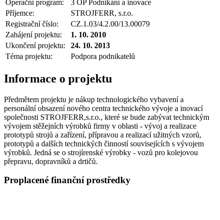
Operační program:
3 OP Podnikání a inovace
Příjemce:
STROJFERR, s.r.o.
Registrační číslo:
CZ.1.03/4.2.00/13.00079
Zahájení projektu:
1. 10. 2010
Ukončení projektu:
24. 10. 2013
Téma projektu:
Podpora podnikatelů
Informace o projektu
Předmětem projektu je nákup technologického vybavení a
personální obsazení nového centra technického vývoje a inovací
společnosti STROJFERR,s.r.o., které se bude zabývat technickým
vývojem stěžejních výrobků firmy v oblasti - vývoj a realizace
prototypů strojů a zařízení, přípravou a realizací užitných vzorů,
prototypů a dalších technických činností souvisejících s vývojem
výrobků. Jedná se o strojírenské výrobky - vozů pro kolejovou
přepravu, dopravníků a drtičů.
Proplacené finanční prostředky