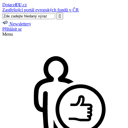
Dotace
EU
.cz
Zastřešující portál evropských fondů v ČR
Newslettery
Přihlásit se
Menu