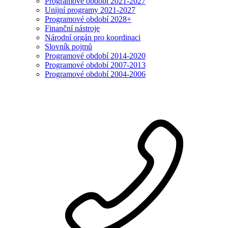
Programové období 2021-2027
Unijní programy 2021-2027
Programové období 2028+
Finanční nástroje
Národní orgán pro koordinaci
Slovník pojmů
Programové období 2014-2020
Programové období 2007-2013
Programové období 2004-2006