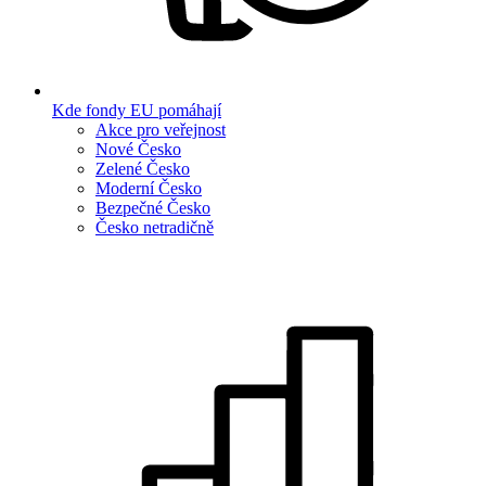
Kde fondy EU pomáhají
Akce pro veřejnost
Nové Česko
Zelené Česko
Moderní Česko
Bezpečné Česko
Česko netradičně