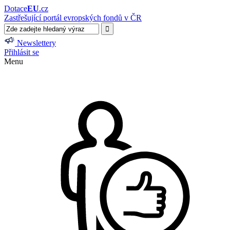
Dotace
EU
.cz
Zastřešující portál evropských fondů v ČR
Newslettery
Přihlásit se
Menu