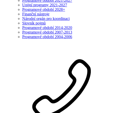
Programové období 2021-2027
Unijní programy 2021-2027
Programové období 2028+
Finanční nástroje
Národní orgán pro koordinaci
Slovník pojmů
Programové období 2014-2020
Programové období 2007-2013
Programové období 2004-2006