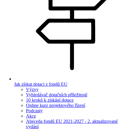
Jak získat dotaci z fondů EU
Výzvy
Vyhledávač dotačních příležitostí
10 kroků k získání dotace
Online kurz projektového řízení
Podcasty
Akce
Abeceda fondů EU 2021-2027 - 2. aktualizované
vydání