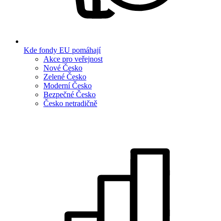
Kde fondy EU pomáhají
Akce pro veřejnost
Nové Česko
Zelené Česko
Moderní Česko
Bezpečné Česko
Česko netradičně