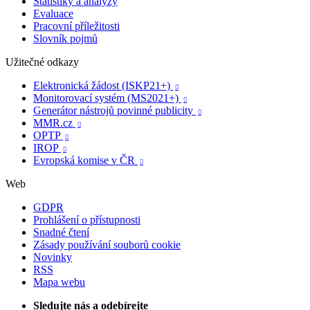
Statistiky a analýzy
Evaluace
Pracovní příležitosti
Slovník pojmů
Užitečné odkazy
Elektronická žádost (ISKP21+)

Monitorovací systém (MS2021+)

Generátor nástrojů povinné publicity

MMR.cz

OPTP

IROP

Evropská komise v ČR

Web
GDPR
Prohlášení o přístupnosti
Snadné čtení
Zásady používání souborů cookie
Novinky
RSS
Mapa webu
Sledujte nás a odebírejte