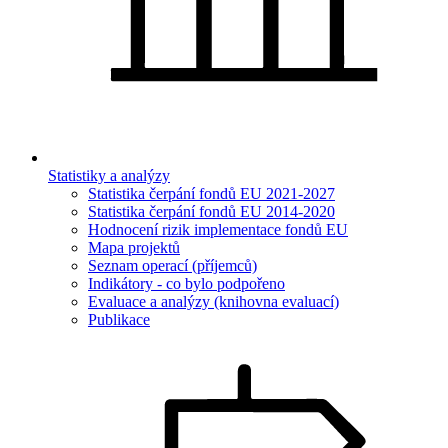
Statistiky a analýzy
Statistika čerpání fondů EU 2021-2027
Statistika čerpání fondů EU 2014-2020
Hodnocení rizik implementace fondů EU
Mapa projektů
Seznam operací (příjemců)
Indikátory - co bylo podpořeno
Evaluace a analýzy (knihovna evaluací)
Publikace