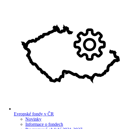
Evropské fondy v ČR
Novinky
Informace o fondech