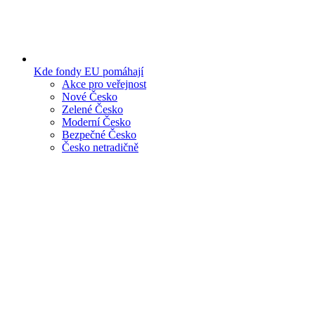
Kde fondy EU pomáhají
Akce pro veřejnost
Nové Česko
Zelené Česko
Moderní Česko
Bezpečné Česko
Česko netradičně