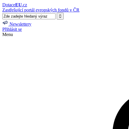
Dotace
EU
.cz
Zastřešující portál evropských fondů v ČR
Newslettery
Přihlásit se
Menu