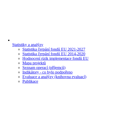
Statistiky a analýzy
Statistika čerpání fondů EU 2021-2027
Statistika čerpání fondů EU 2014-2020
Hodnocení rizik implementace fondů EU
Mapa projektů
Seznam operací (příjemců)
Indikátory - co bylo podpořeno
Evaluace a analýzy (knihovna evaluací)
Publikace