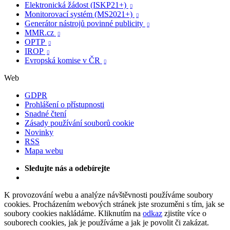
Elektronická žádost (ISKP21+)

Monitorovací systém (MS2021+)

Generátor nástrojů povinné publicity

MMR.cz

OPTP

IROP

Evropská komise v ČR

Web
GDPR
Prohlášení o přístupnosti
Snadné čtení
Zásady používání souborů cookie
Novinky
RSS
Mapa webu
Sledujte nás a odebírejte
K provozování webu a analýze návštěvnosti používáme soubory
cookies. Procházením webových stránek jste srozuměni s tím, jak se
soubory cookies nakládáme. Kliknutím na
odkaz
zjistíte více o
souborech cookies, jak je používáme a jak je povolit či zakázat.