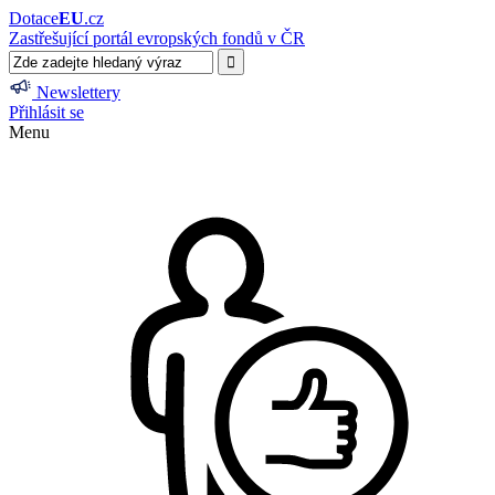
Dotace
EU
.cz
Zastřešující portál evropských fondů v ČR
Newslettery
Přihlásit se
Menu