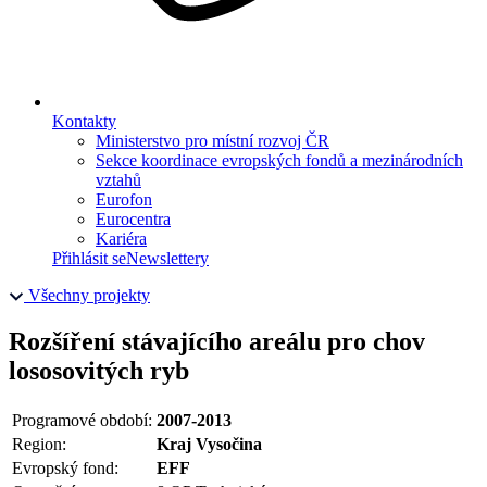
Kontakty
Ministerstvo pro místní rozvoj ČR
Sekce koordinace evropských fondů a mezinárodních
vztahů
Eurofon
Eurocentra
Kariéra
Přihlásit se
Newslettery
Všechny projekty
Rozšíření stávajícího areálu pro chov
lososovitých ryb
Programové období:
2007-2013
Region:
Kraj Vysočina
Evropský fond:
EFF