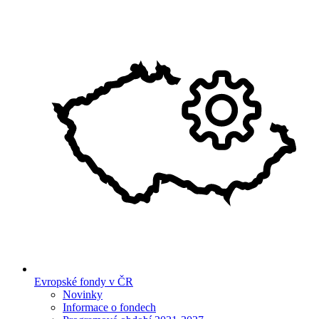
Evropské fondy v ČR
Novinky
Informace o fondech