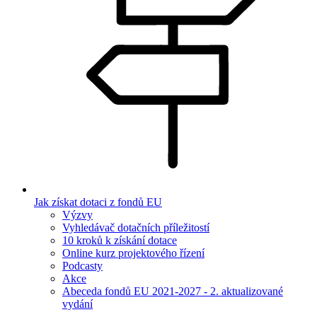
Jak získat dotaci z fondů EU
Výzvy
Vyhledávač dotačních příležitostí
10 kroků k získání dotace
Online kurz projektového řízení
Podcasty
Akce
Abeceda fondů EU 2021-2027 - 2. aktualizované
vydání