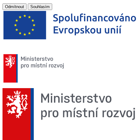
Odmítnout
Souhlasím