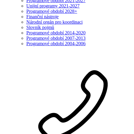
Programové období 2021-2027
Unijní programy 2021-2027
Programové období 2028+
Finanční nástroje
Národní orgán pro koordinaci
Slovník pojmů
Programové období 2014-2020
Programové období 2007-2013
Programové období 2004-2006