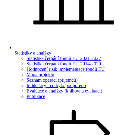
Statistiky a analýzy
Statistika čerpání fondů EU 2021-2027
Statistika čerpání fondů EU 2014-2020
Hodnocení rizik implementace fondů EU
Mapa projektů
Seznam operací (příjemců)
Indikátory - co bylo podpořeno
Evaluace a analýzy (knihovna evaluací)
Publikace