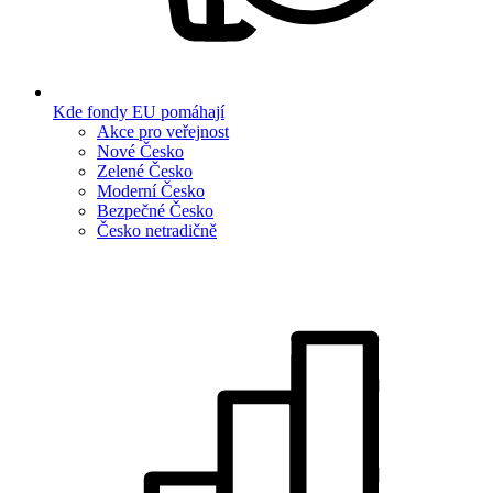
Kde fondy EU pomáhají
Akce pro veřejnost
Nové Česko
Zelené Česko
Moderní Česko
Bezpečné Česko
Česko netradičně