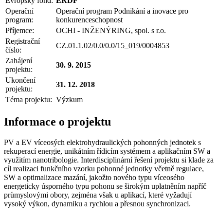
Evropský fond:
ERDF
Operační
Operační program Podnikání a inovace pro
program:
konkurenceschopnost
Příjemce:
OCHI - INŽENÝRING, spol. s r.o.
Registrační
CZ.01.1.02/0.0/0.0/15_019/0004853
číslo:
Zahájení
30. 9. 2015
projektu:
Ukončení
31. 12. 2018
projektu:
Téma projektu:
Výzkum
Informace o projektu
PV a EV víceosých elektrohydraulických pohonných jednotek s
rekuperací energie, unikátním řídicím systémem a aplikačním SW a
využitím nanotribologie. Interdisciplinární řešení projektu si klade za
cíl realizaci funkčního vzorku pohonné jednotky včetně regulace,
SW a optimalizace mazání, jakožto nového typu víceosého
energeticky úsporného typu pohonu se širokým uplatněním napříč
průmyslovými obory, zejména však u aplikací, které vyžadují
vysoký výkon, dynamiku a rychlou a přesnou synchronizaci.