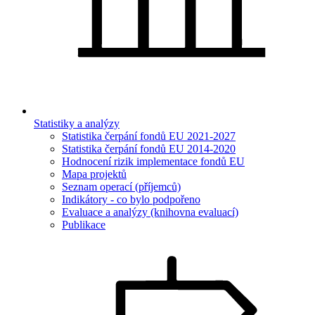
Statistiky a analýzy
Statistika čerpání fondů EU 2021-2027
Statistika čerpání fondů EU 2014-2020
Hodnocení rizik implementace fondů EU
Mapa projektů
Seznam operací (příjemců)
Indikátory - co bylo podpořeno
Evaluace a analýzy (knihovna evaluací)
Publikace