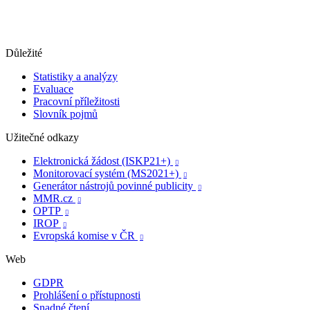
Důležité
Statistiky a analýzy
Evaluace
Pracovní příležitosti
Slovník pojmů
Užitečné odkazy
Elektronická žádost (ISKP21+)

Monitorovací systém (MS2021+)

Generátor nástrojů povinné publicity

MMR.cz

OPTP

IROP

Evropská komise v ČR

Web
GDPR
Prohlášení o přístupnosti
Snadné čtení