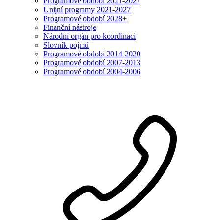
Programové období 2021-2027
Unijní programy 2021-2027
Programové období 2028+
Finanční nástroje
Národní orgán pro koordinaci
Slovník pojmů
Programové období 2014-2020
Programové období 2007-2013
Programové období 2004-2006