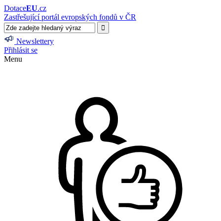
Dotace
EU
.cz
Zastřešující portál evropských fondů v ČR
Newslettery
Přihlásit se
Menu