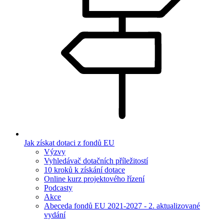
Jak získat dotaci z fondů EU
Výzvy
Vyhledávač dotačních příležitostí
10 kroků k získání dotace
Online kurz projektového řízení
Podcasty
Akce
Abeceda fondů EU 2021-2027 - 2. aktualizované
vydání