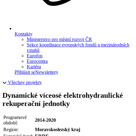
Kontakty
Ministerstvo pro místní rozvoj ČR
Sekce koordinace evropských fondů a mezinárodních
vztahů
Eurofon
Eurocentra
Kariéra
Přihlásit se
Newslettery
Všechny projekty
Dynamické víceosé elektrohydraulické
rekuperační jednotky
Programové
2014-2020
období:
Region:
Moravskoslezský kraj