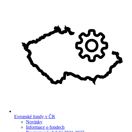
Evropské fondy v ČR
Novinky
Informace o fondech