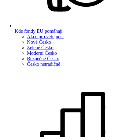
Kde fondy EU pomáhají
Akce pro veřejnost
Nové Česko
Zelené Česko
Moderní Česko
Bezpečné Česko
Česko netradičně