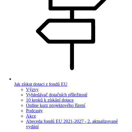
Jak získat dotaci z fondů EU
Výzvy
Vyhledávač dotačních příležitostí
10 kroků k získání dotace
Online kurz projektového řízení
Podcasty
Akce
Abeceda fondů EU 2021-2027 - 2. aktualizované
vydání