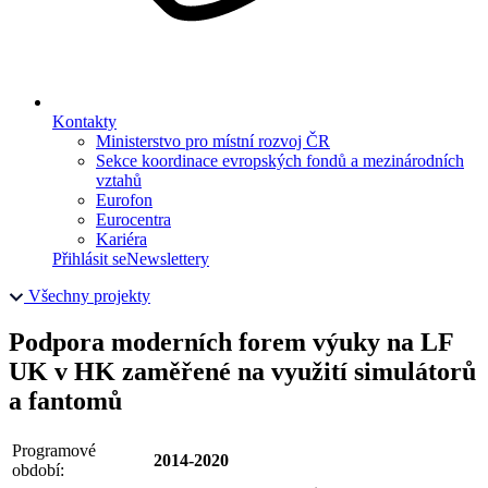
Kontakty
Ministerstvo pro místní rozvoj ČR
Sekce koordinace evropských fondů a mezinárodních
vztahů
Eurofon
Eurocentra
Kariéra
Přihlásit se
Newslettery
Všechny projekty
Podpora moderních forem výuky na LF
UK v HK zaměřené na využití simulátorů
a fantomů
Programové
2014-2020
období: