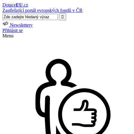
Dotace
EU
.cz
Zastřešující portál evropských fondů v ČR
Newslettery
Přihlásit se
Menu