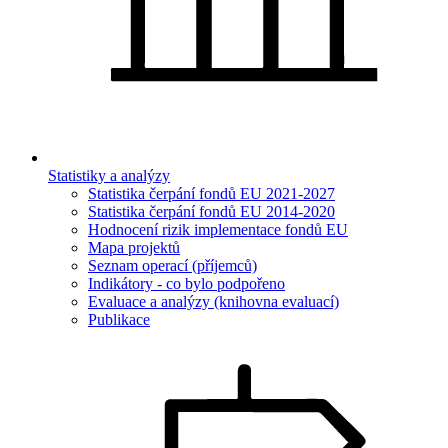
Statistiky a analýzy
Statistika čerpání fondů EU 2021-2027
Statistika čerpání fondů EU 2014-2020
Hodnocení rizik implementace fondů EU
Mapa projektů
Seznam operací (příjemců)
Indikátory - co bylo podpořeno
Evaluace a analýzy (knihovna evaluací)
Publikace