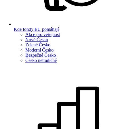
Kde fondy EU pomáhají
Akce pro veřejnost
Nové Česko
Zelené Česko
Moderní Česko
Bezpečné Česko
Česko netradičně