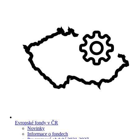
Evropské fondy v ČR
Novinky
Informace o fondech