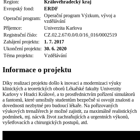
Region:
Královéhradecký kraj
Evropský fond:
ERDF
Operační program Výzkum, vývoj a
Operační program:
vzdělávání
Příjemce:
Univerzita Karlova
Registrační číslo:
CZ.02.2.67/0.0/0.0/16_016/0002519
Zahájení projektu:
1. 7. 2017
Ukončení projektu:
30. 6. 2020
Téma projektu:
Vzdělávání
Informace o projektu
Díky realizaci projektu došlo k inovaci a modernizaci výuky
klinických a teoretických oborů Lékařské fakulty Univerzity
Karlovy v Hradci Králové, a to prostřednictvím pořízení simulátorů
a fantomů, které umožnily studentům bezpečně si osvojit znalosti a
dovednosti nezbytné pro budoucí lékaře. Na pořizovaných
výukových trenažérech je možné zajistit, za maximálně realistických
podmínek, mj. nácvik život zachraňujících a urgentních výkonů,
vyšetřovacích a chirurgických postupů, atd.