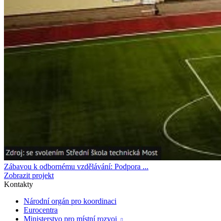
Zábavou k odbornému vzdělávání: Podpora ...
Zobrazit projekt
Kontakty
Národní orgán pro koordinaci
Eurocentra
Ministerstvo pro místní rozvoj
