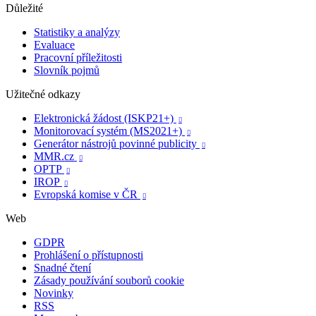
Důležité
Statistiky a analýzy
Evaluace
Pracovní příležitosti
Slovník pojmů
Užitečné odkazy
Elektronická žádost (ISKP21+)

Monitorovací systém (MS2021+)

Generátor nástrojů povinné publicity

MMR.cz

OPTP

IROP

Evropská komise v ČR

Web
GDPR
Prohlášení o přístupnosti
Snadné čtení
Zásady používání souborů cookie
Novinky
RSS