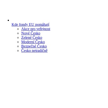
Kde fondy EU pomáhají
Akce pro veřejnost
Nové Česko
Zelené Česko
Moderní Česko
Bezpečné Česko
Česko netradičně