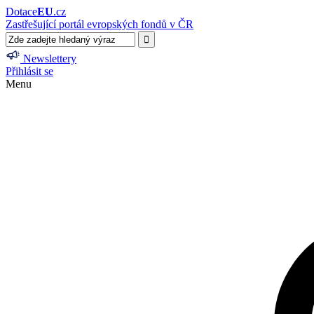
Dotace
EU
.cz
Zastřešující portál evropských fondů v ČR
Newslettery
Přihlásit se
Menu