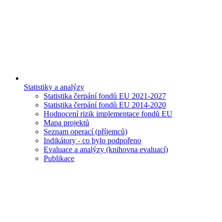
Statistiky a analýzy
Statistika čerpání fondů EU 2021-2027
Statistika čerpání fondů EU 2014-2020
Hodnocení rizik implementace fondů EU
Mapa projektů
Seznam operací (příjemců)
Indikátory - co bylo podpořeno
Evaluace a analýzy (knihovna evaluací)
Publikace