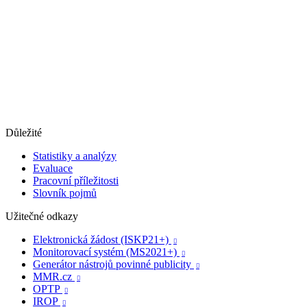
Důležité
Statistiky a analýzy
Evaluace
Pracovní příležitosti
Slovník pojmů
Užitečné odkazy
Elektronická žádost (ISKP21+)

Monitorovací systém (MS2021+)

Generátor nástrojů povinné publicity

MMR.cz

OPTP

IROP
