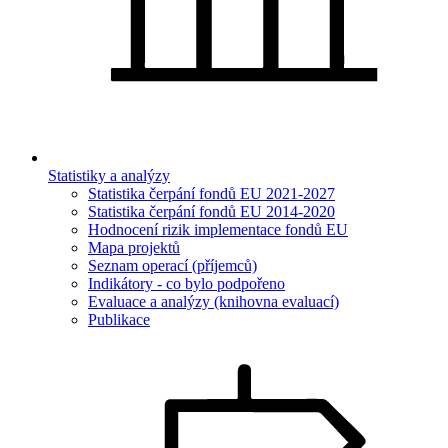
Statistiky a analýzy
Statistika čerpání fondů EU 2021-2027
Statistika čerpání fondů EU 2014-2020
Hodnocení rizik implementace fondů EU
Mapa projektů
Seznam operací (příjemců)
Indikátory - co bylo podpořeno
Evaluace a analýzy (knihovna evaluací)
Publikace