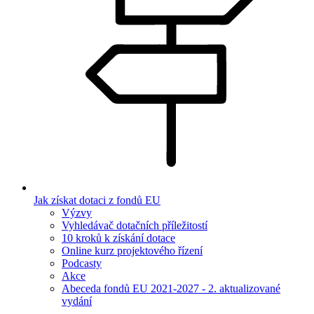
Jak získat dotaci z fondů EU
Výzvy
Vyhledávač dotačních příležitostí
10 kroků k získání dotace
Online kurz projektového řízení
Podcasty
Akce
Abeceda fondů EU 2021-2027 - 2. aktualizované
vydání