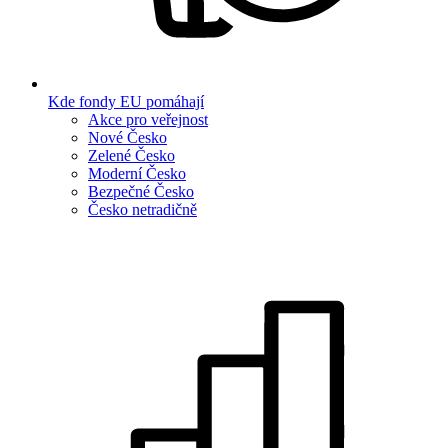
Kde fondy EU pomáhají
Akce pro veřejnost
Nové Česko
Zelené Česko
Moderní Česko
Bezpečné Česko
Česko netradičně