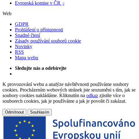
Evropská komise v ČR

Web
GDPR
Prohlášení o přístupnosti
Snadné čtení
Zásady používání souborů cookie
Novinky
RSS
Mapa webu
Sledujte nás a odebírejte
K provozování webu a analýze návštěvnosti používáme soubory
cookies. Procházením webových stránek jste srozuměni s tím, jak se
soubory cookies nakládáme. Kliknutím na
odkaz
zjistíte více o
souborech cookies, jak je používáme a jak je povolit či zakázat.
Odmítnout
Souhlasím