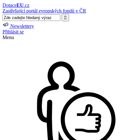
Dotace
EU
.cz
Zastřešující portál evropských fondů v ČR
Newslettery
Přihlásit se
Menu