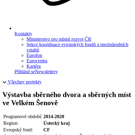
Kontakty
Ministerstvo pro místní rozvoj ČR
Sekce koordinace evropských fondů a mezinárodních
vztahů
Eurofon
Eurocentra
Kariéra
Přihlásit se
Newslettery
Všechny projekty
Výstavba sběrného dvora a sběrných míst
ve Velkém Šenově
Programové období:
2014-2020
Region:
Ústecký kraj
Evropský fond:
CF