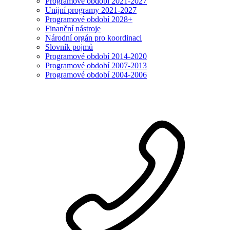
Programové období 2021-2027
Unijní programy 2021-2027
Programové období 2028+
Finanční nástroje
Národní orgán pro koordinaci
Slovník pojmů
Programové období 2014-2020
Programové období 2007-2013
Programové období 2004-2006