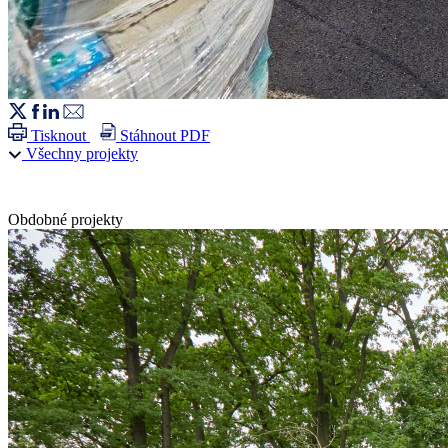
Tisknout
Stáhnout PDF
Všechny projekty
Obdobné projekty