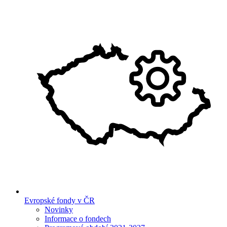
Evropské fondy v ČR
Novinky
Informace o fondech