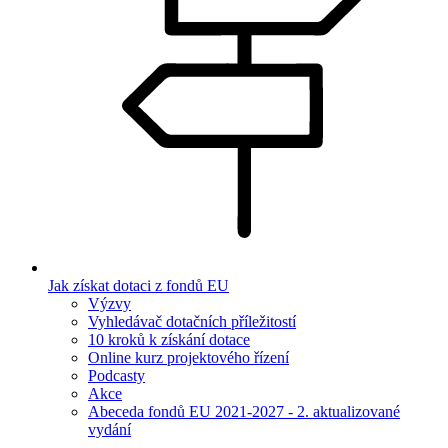
Jak získat dotaci z fondů EU
Výzvy
Vyhledávač dotačních příležitostí
10 kroků k získání dotace
Online kurz projektového řízení
Podcasty
Akce
Abeceda fondů EU 2021-2027 - 2. aktualizované
vydání