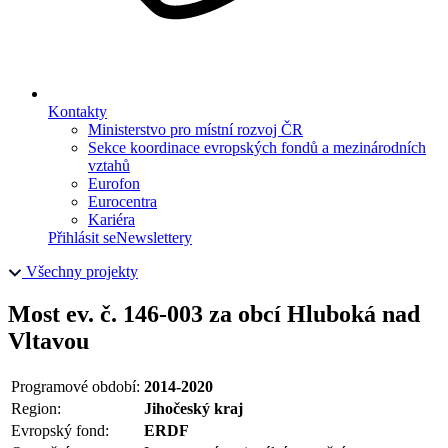
Kontakty
Ministerstvo pro místní rozvoj ČR
Sekce koordinace evropských fondů a mezinárodních
vztahů
Eurofon
Eurocentra
Kariéra
Přihlásit se
Newslettery
Všechny projekty
Most ev. č. 146-003 za obcí Hluboká nad
Vltavou
Programové období:
2014-2020
Region:
Jihočeský kraj
Evropský fond:
ERDF