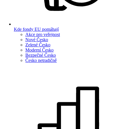
Kde fondy EU pomáhají
Akce pro veřejnost
Nové Česko
Zelené Česko
Moderní Česko
Bezpečné Česko
Česko netradičně