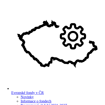
Evropské fondy v ČR
Novinky
Informace o fondech