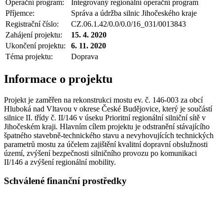
Operační program:
Integrovaný regionální operační program
Příjemce:
Správa a údržba silnic Jihočeského kraje
Registrační číslo:
CZ.06.1.42/0.0/0.0/16_031/0013843
Zahájení projektu:
15. 4. 2020
Ukončení projektu:
6. 11. 2020
Téma projektu:
Doprava
Informace o projektu
Projekt je zaměřen na rekonstrukci mostu ev. č. 146-003 za obcí
Hluboká nad Vltavou v okrese České Budějovice, který je součástí
silnice II. třídy č. II/146 v úseku Prioritní regionální silniční sítě v
Jihočeském kraji. Hlavním cílem projektu je odstranění stávajícího
špatného stavebně-technického stavu a nevyhovujících technických
parametrů mostu za účelem zajištění kvalitní dopravní obslužnosti
území, zvýšení bezpečnosti silničního provozu po komunikaci
II/146 a zvýšení regionální mobility.
Schválené finanční prostředky