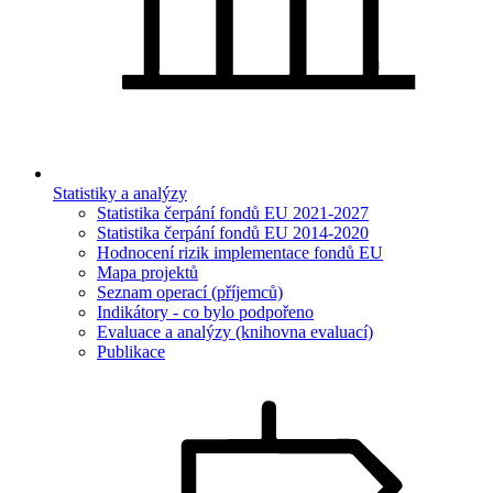
Statistiky a analýzy
Statistika čerpání fondů EU 2021-2027
Statistika čerpání fondů EU 2014-2020
Hodnocení rizik implementace fondů EU
Mapa projektů
Seznam operací (příjemců)
Indikátory - co bylo podpořeno
Evaluace a analýzy (knihovna evaluací)
Publikace