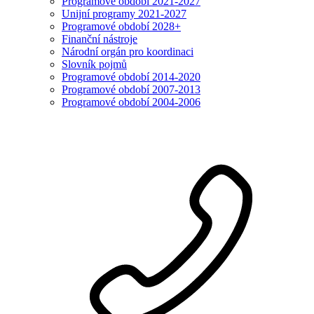
Programové období 2021-2027
Unijní programy 2021-2027
Programové období 2028+
Finanční nástroje
Národní orgán pro koordinaci
Slovník pojmů
Programové období 2014-2020
Programové období 2007-2013
Programové období 2004-2006