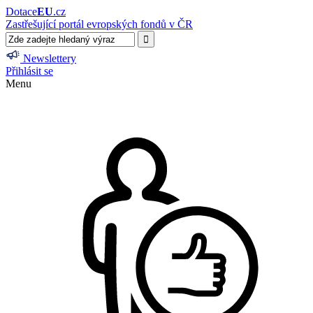
Dotace
EU
.cz
Zastřešující portál evropských fondů v ČR
Newslettery
Přihlásit se
Menu