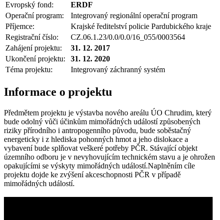
Evropský fond:
ERDF
Operační program:
Integrovaný regionální operační program
Příjemce:
Krajské ředitelství policie Pardubického kraje
Registrační číslo:
CZ.06.1.23/0.0/0.0/16_055/0003564
Zahájení projektu:
31. 12. 2017
Ukončení projektu:
31. 12. 2020
Téma projektu:
Integrovaný záchranný systém
Informace o projektu
Předmětem projektu je výstavba nového areálu ÚO Chrudim, který
bude odolný vůči účinkům mimořádných událostí způsobených
riziky přírodního i antropogenního původu, bude soběstačný
energeticky i z hlediska pohonných hmot a jeho dislokace a
vybavení bude splňovat veškeré potřeby PČR. Stávající objekt
územního odboru je v nevyhovujícím technickém stavu a je ohrožen
opakujícími se výskyty mimořádných událostí.Naplněním cíle
projektu dojde ke zvýšení akceschopnosti PČR v případě
mimořádných událostí.