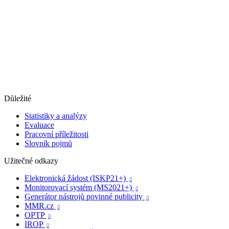
Důležité
Statistiky a analýzy
Evaluace
Pracovní příležitosti
Slovník pojmů
Užitečné odkazy
Elektronická žádost (ISKP21+)

Monitorovací systém (MS2021+)

Generátor nástrojů povinné publicity

MMR.cz

OPTP

IROP
