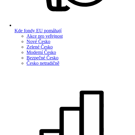
Kde fondy EU pomáhají
Akce pro veřejnost
Nové Česko
Zelené Česko
Moderní Česko
Bezpečné Česko
Česko netradičně