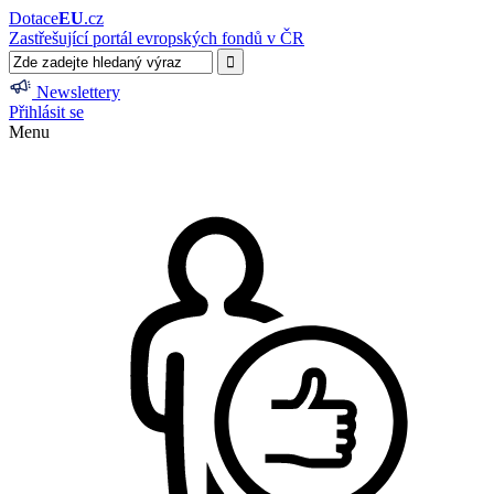
Dotace
EU
.cz
Zastřešující portál evropských fondů v ČR
Newslettery
Přihlásit se
Menu