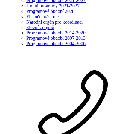
Programové období 2021-2027
Unijní programy 2021-2027
Programové období 2028+
Finanční nástroje
Národní orgán pro koordinaci
Slovník pojmů
Programové období 2014-2020
Programové období 2007-2013
Programové období 2004-2006