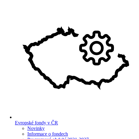
Evropské fondy v ČR
Novinky
Informace o fondech