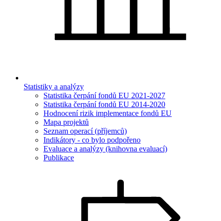
Statistiky a analýzy
Statistika čerpání fondů EU 2021-2027
Statistika čerpání fondů EU 2014-2020
Hodnocení rizik implementace fondů EU
Mapa projektů
Seznam operací (příjemců)
Indikátory - co bylo podpořeno
Evaluace a analýzy (knihovna evaluací)
Publikace