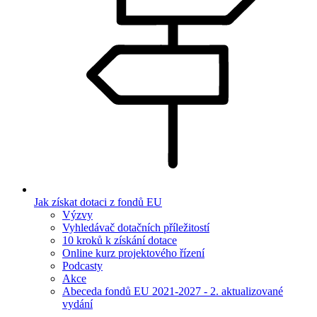
Jak získat dotaci z fondů EU
Výzvy
Vyhledávač dotačních příležitostí
10 kroků k získání dotace
Online kurz projektového řízení
Podcasty
Akce
Abeceda fondů EU 2021-2027 - 2. aktualizované
vydání