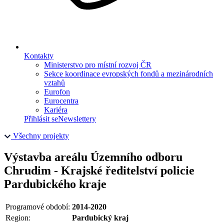
Kontakty
Ministerstvo pro místní rozvoj ČR
Sekce koordinace evropských fondů a mezinárodních
vztahů
Eurofon
Eurocentra
Kariéra
Přihlásit se
Newslettery
Všechny projekty
Výstavba areálu Územního odboru
Chrudim - Krajské ředitelství policie
Pardubického kraje
Programové období:
2014-2020
Region:
Pardubický kraj