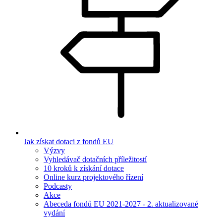
Jak získat dotaci z fondů EU
Výzvy
Vyhledávač dotačních příležitostí
10 kroků k získání dotace
Online kurz projektového řízení
Podcasty
Akce
Abeceda fondů EU 2021-2027 - 2. aktualizované
vydání