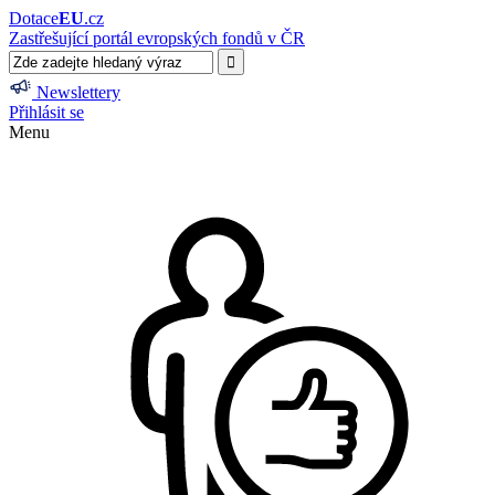
Dotace
EU
.cz
Zastřešující portál evropských fondů v ČR
Newslettery
Přihlásit se
Menu