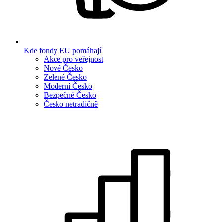
Kde fondy EU pomáhají
Akce pro veřejnost
Nové Česko
Zelené Česko
Moderní Česko
Bezpečné Česko
Česko netradičně