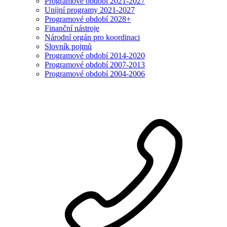
Programové období 2021-2027
Unijní programy 2021-2027
Programové období 2028+
Finanční nástroje
Národní orgán pro koordinaci
Slovník pojmů
Programové období 2014-2020
Programové období 2007-2013
Programové období 2004-2006