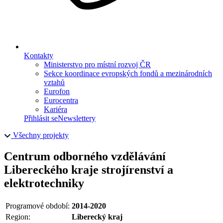
Kontakty
Ministerstvo pro místní rozvoj ČR
Sekce koordinace evropských fondů a mezinárodních
vztahů
Eurofon
Eurocentra
Kariéra
Přihlásit se
Newslettery
Všechny projekty
Centrum odborného vzdělávání
Libereckého kraje strojírenství a
elektrotechniky
Programové období:
2014-2020
Region:
Liberecký kraj