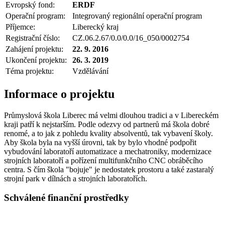
Evropský fond:
ERDF
Operační program:
Integrovaný regionální operační program
Příjemce:
Liberecký kraj
Registrační číslo:
CZ.06.2.67/0.0/0.0/16_050/0002754
Zahájení projektu:
22. 9. 2016
Ukončení projektu:
26. 3. 2019
Téma projektu:
Vzdělávání
Informace o projektu
Průmyslová škola Liberec má velmi dlouhou tradici a v Libereckém
kraji patří k nejstarším. Podle odezvy od partnerů má škola dobré
renomé, a to jak z pohledu kvality absolventů, tak vybavení školy.
Aby škola byla na vyšší úrovni, tak by bylo vhodné podpořit
vybudování laboratoří automatizace a mechatroniky, modernizace
strojních laboratoří a pořízení multifunkčního CNC obráběcího
centra. S čím škola "bojuje" je nedostatek prostoru a také zastaralý
strojní park v dílnách a strojních laboratořích.
Schválené finanční prostředky