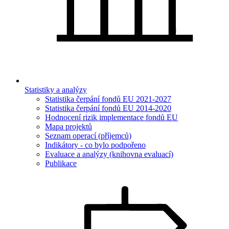
Statistiky a analýzy
Statistika čerpání fondů EU 2021-2027
Statistika čerpání fondů EU 2014-2020
Hodnocení rizik implementace fondů EU
Mapa projektů
Seznam operací (příjemců)
Indikátory - co bylo podpořeno
Evaluace a analýzy (knihovna evaluací)
Publikace