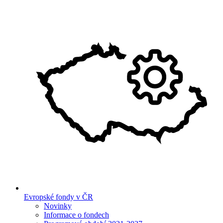
Evropské fondy v ČR
Novinky
Informace o fondech